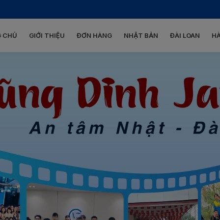
 CHỦ
GIỚI THIỆU
ĐƠN HÀNG
NHẬT BẢN
ĐÀI LOAN
H