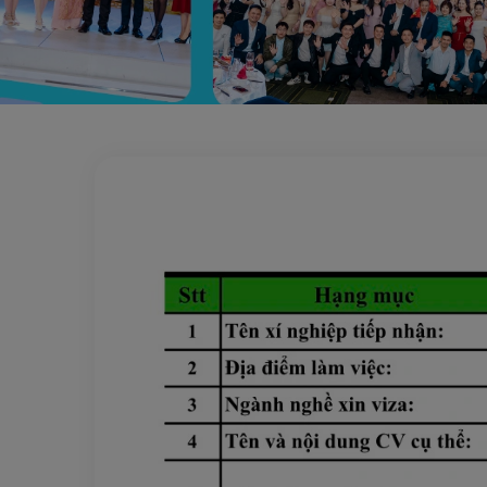
Trang chủ
Xây dựng
Xây trát GUNMA