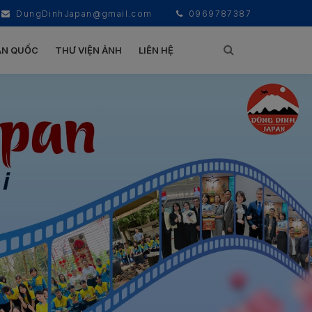
DungDinhJapan@gmail.com
0969787387
ÀN QUỐC
THƯ VIỆN ẢNH
LIÊN HỆ