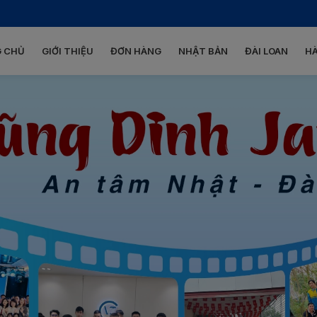
 CHỦ
GIỚI THIỆU
ĐƠN HÀNG
NHẬT BẢN
ĐÀI LOAN
H