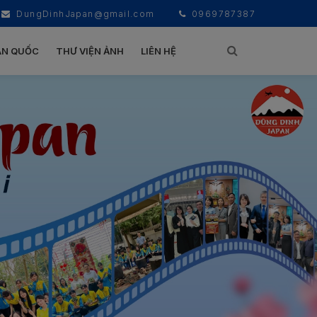
DungDinhJapan@gmail.com
0969787387
ÀN QUỐC
THƯ VIỆN ẢNH
LIÊN HỆ