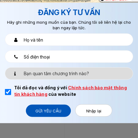
ĐĂNG KÝ TƯ VẤN
Hãy ghi những mong muốn của bạn. Chúng tôi sẽ liên hệ lại cho
bạn ngay lập tức.
Địa Chỉ
Tòa nhà IC Building, 82 Duy T
Giấy
Tôi đã đọc và đồng ý với
Chính sách bảo mật thông
tin khách hàng
của website
GỬI YÊU CẦU
Nhập lại