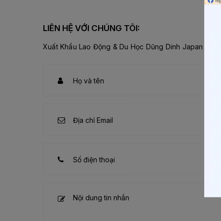
LIÊN HỆ VỚI CHÚNG TÔI:
Xuất Khẩu Lao Động & Du Học Dũng Dinh Japan