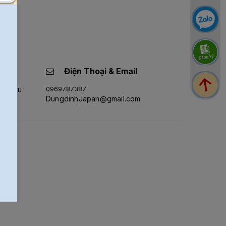
Điện Thoại & Email
ân, Cầu
0969787387
DungdinhJapan@gmail.com