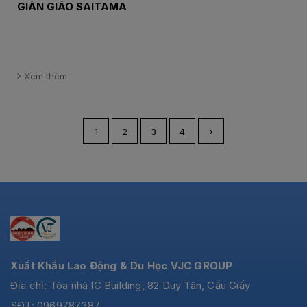
GIÀN GIÁO SAITAMA
Xem thêm
1
2
3
4
Xuất Khẩu Lao Động & Du Học VJC GROUP
Địa chỉ: Tòa nhà IC Building, 82 Duy Tân, Cầu Giấy
SĐT: 0969787387