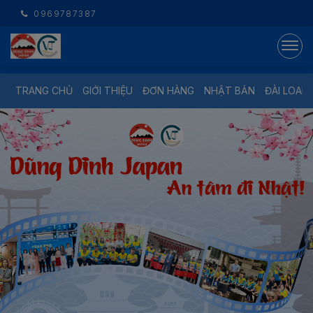
0969787387
TRANG CHỦ
GIỚI THIỆU
ĐƠN HÀNG
NHẬT BẢN
ĐÀI LOAN