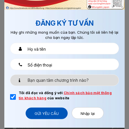
03/08/2017
0
XÂY TRÁT GUNMA
ĐĂNG KÝ TƯ VẤN
Hãy ghi những mong muốn của bạn. Chúng tôi sẽ liên hệ lại
cho bạn ngay lập tức.
Xem thêm
Chi tiết
Tôi đã đọc và đồng ý với
Chính sách bảo mật thông
tin khách hàng
của website
GỬI YÊU CẦU
Nhập lại
03/08/2017
0