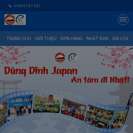
0969787387
TRANG CHỦ
GIỚI THIỆU
ĐƠN HÀNG
NHẬT BẢN
ĐÀI LOAN