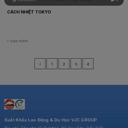
CÁCH NHIỆT TOKYO
Xem thêm
1
2
3
4
Xuất Khẩu Lao Động & Du Học VJC GROUP