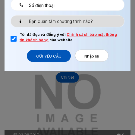
03/08/2017
0
HOÀN THIỆN NỘI THẤT OSAKA
Tôi đã đọc và đồng ý với
Chính sách bảo mật thông
tin khách hàng
của website
Xem thêm
GỬI YÊU CẦU
Nhập lại
Chi tiết
03/08/2017
0