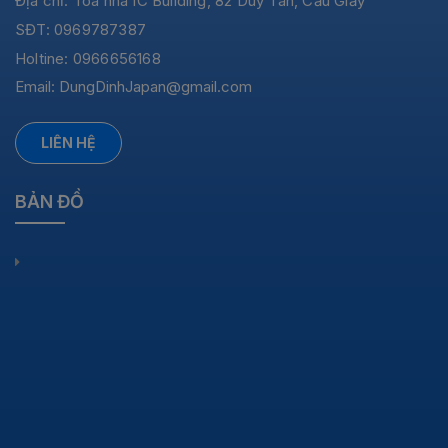
Địa chỉ: Tòa nhà IC Building, 82 Duy Tân, Cầu Giấy
SĐT: 0969787387
Holtine: 0966656168
Email:
DungDinhJapan@gmail.com
LIÊN HỆ
BẢN ĐỒ