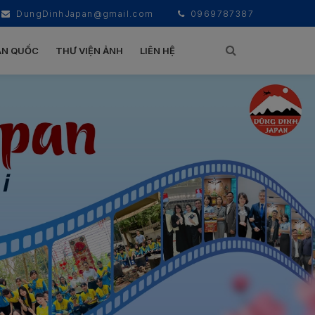
DungDinhJapan@gmail.com
0969787387
ÀN QUỐC
THƯ VIỆN ẢNH
LIÊN HỆ