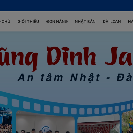
 CHỦ
GIỚI THIỆU
ĐƠN HÀNG
NHẬT BẢN
ĐÀI LOAN
H