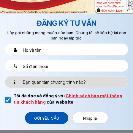
ĐÀI LOAN
Trong nhiều năm trở lại đây xuất khẩu lao động đang
ĐĂNG KÝ TƯ VẤN
trở thành xu thế của nhiều thế hệ. Không có việc tại
Việt Nam...
Hãy ghi những mong muốn của bạn. Chúng tôi sẽ liên hệ lại cho
bạn ngay lập tức.
Tôi đã đọc và đồng ý với
Chính sách bảo mật thông
tin khách hàng
của website
GỬI YÊU CẦU
Nhập lại