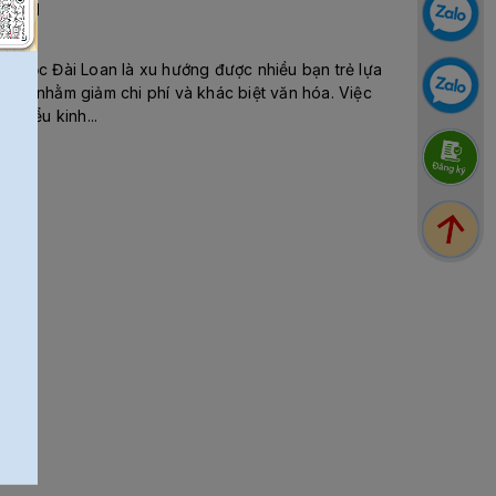
LOAN
Du học Đài Loan là xu hướng được nhiều bạn trẻ lựa
chọn nhằm giảm chi phí và khác biệt văn hóa. Việc
tìm hiểu kinh...