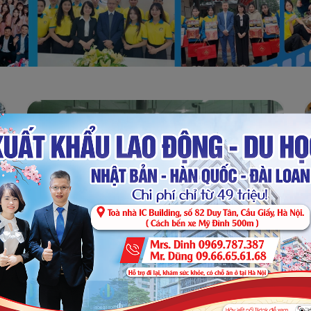
BẬT MÍ CUỘC SỐNG CỦA LAO ĐỘNG VIỆT NAM TẠI