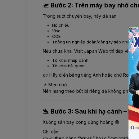
🛫 Bước 2: Trên máy bay nhớ ch
Trong suốt chuyến bay, hãy để sẵn:
Hộ chiếu
Visa
COE
Thông tin nghiệp đoàn/công ty tiếp nhận
Nếu chưa khai Visit Japan Web thì tiếp viên sẽ
Tờ khai nhập cảnh
Tờ khai hải quan
👉 Hãy điền bằng tiếng Anh hoặc chữ Romaji đ
📌 Mẹo nhỏ:
Nên mang theo bút bi riêng để không phải chờ
🛬 Bước 3: Sau khi hạ cánh – đi t
Xuống sân bay xong đừng hoảng 😅
Chỉ cần:
👉 Đi theo bảng “Arrival” hoặc “Immigration”