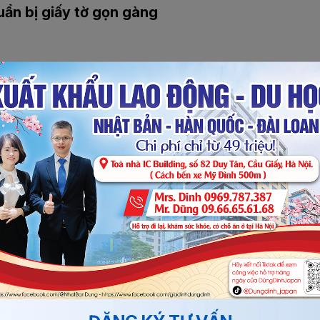
uẩn bị giấy tờ gọn gàng
 phát:
ể tránh sai sót.
 mượn khi điền giấy.
heo biển “Arrival”