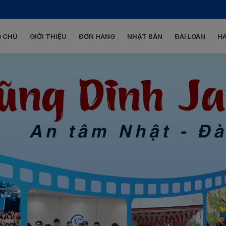
 CHỦ
GIỚI THIỆU
ĐƠN HÀNG
NHẬT BẢN
ĐÀI LOAN
H