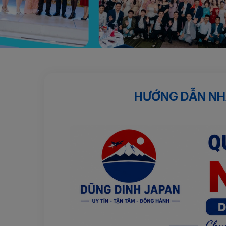
Trang chủ
Hành trang Nhật Bản
HƯỚNG DẪN NHẬP C
HƯỚNG DẪN NHẬ