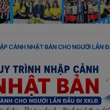
ẢNH NHẬT BẢN CHO NGƯỜI LẦN ĐẦU...
P CẢNH NHẬT BẢN CHO NGƯỜI LẦN ĐẦ