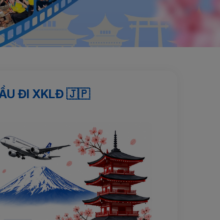
U ĐI XKLĐ 🇯🇵