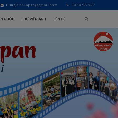
DungDinhJapan@gmail.com
0969787387
ÀN QUỐC
THƯ VIỆN ẢNH
LIÊN HỆ