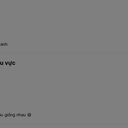
cảnh.
hu vực
mẫu giống nhau 😅