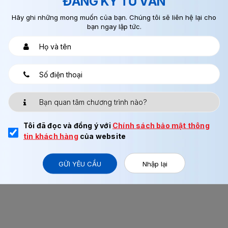
ĐĂNG KÝ TƯ VẤN
Hãy ghi những mong muốn của bạn. Chúng tôi sẽ liên hệ lại cho
bạn ngay lập tức.
 quá lo.
ủ tục nhập cảnh – quan trọ
Tôi đã đọc và đồng ý với
Chính sách bảo mật thông
tin khách hàng
của website
 phép vào Nhật.
GỬI YÊU CẦU
Nhập lại