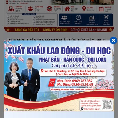
THỤC SƠN TUYỂN 10 NAM SẢN XUẤT CỐC, HỘP GIẤY, BAO BÌ
THỰC PHẨM TẠI CHƯƠNG HÓA, ĐÀI LOAN
•
Lương cơ bản:
29.500 Đài tệ/tháng
•
Nơi làm việc:
Chương Hóa, Đài Loan
•
Công việc:
Sản xuất cốc giấy, hộp giấy, bao bì thực phẩm;
lái xe nâng, in ấn, bộ phận lò
•
Tình trạng:
Đang tuyển
•
Thi tuyển:
Phỏng vấn trực tiếp ngày 28/4
Xem chi tiết