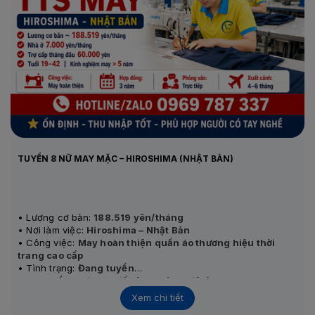
TUYỂN 8 NỮ MAY MẶC – HIROSHIMA (NHẬT BẢN)
• Lương cơ bản:
188.519 yên/tháng
• Nơi làm việc:
Hiroshima – Nhật Bản
• Công việc:
May hoàn thiện quần áo thương hiệu thời
trang cao cấp
• Tình trạng:
Đang tuyển
• Thi tuyển:
Thi trực tiếp (8–12 ứng viên)
Xem chi tiết