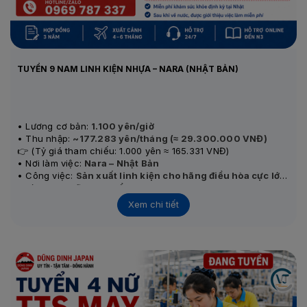
TUYỂN 9 NAM LINH KIỆN NHỰA – NARA (NHẬT BẢN)
• Lương cơ bản:
1.100 yên/giờ
• Thu nhập:
~177.283 yên/tháng (≈ 29.300.000 VNĐ)
👉 (Tỷ giá tham chiếu: 1.000 yên ≈ 165.331 VNĐ)
• Nơi làm việc:
Nara – Nhật Bản
• Công việc:
Sản xuất linh kiện cho hãng điều hòa cực lớn
• Tình trạng:
Đang tuyển
• Thi tuyển:
Thi trực tiếp
Xem chi tiết