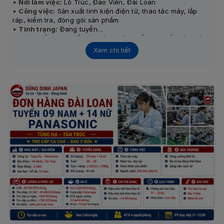
•
Nơi làm việc:
Lô Trúc, Đào Viên, Đài Loan
•
Công việc:
Sản xuất linh kiện điện tử, thao tác máy, lắp
ráp, kiểm tra, đóng gói sản phẩm
•
Tình trạng:
Đang tuyển
•
Thi tuyển:
Sơ tuyển từ 20/4, phỏng vấn trực tiếp với chủ
ngày 04/06/2026
Xem chi tiết