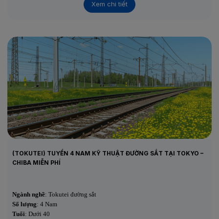
Xem chi tiết
Thời gian làm:
8:30–17:30
Phỏng vấn:
Online 2 lần — Tuyển ngay khi có ứng viên
Xuất cảnh:
Ngay sau khi có visa
(TOKUTEI) TUYỂN 4 NAM KỸ THUẬT ĐƯỜNG SẮT TẠI TOKYO –
CHIBA MIỄN PHÍ
Ngành nghề
: Tokutei đường sắt
Số lượng
: 4 Nam
Tuổi
: Dưới 40