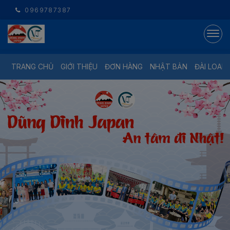
0969787387
TRANG CHỦ
GIỚI THIỆU
ĐƠN HÀNG
NHẬT BẢN
ĐÀI LOAN