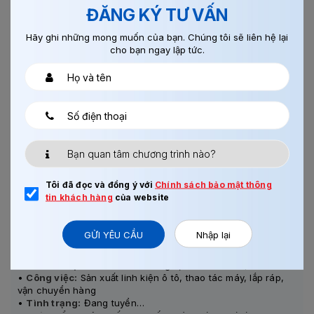
ĐĂNG KÝ TƯ VẤN
Hãy ghi những mong muốn của bạn. Chúng tôi sẽ liên hệ lại
cho bạn ngay lập tức.
Tôi đã đọc và đồng ý với
Chính sách bảo mật thông
ĐƠN QUỐC THỤY - TUYỂN 150 NAM SẢN XUẤT LINH KIỆN Ô TÔ
tin khách hàng
của website
TẠI ĐÀO VIÊN
GỬI YÊU CẦU
Nhập lại
•
Lương cơ bản:
29.500 Đài tệ/tháng
•
Nơi làm việc:
Quan Âm & Trung Lịch – Đào Viên, Đài Loan
•
Công việc:
Sản xuất linh kiện ô tô, thao tác máy, lắp ráp,
vận chuyển hàng
•
Tình trạng:
Đang tuyển