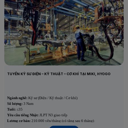
TUYỂN KỸ SƯ ĐIỆN – KỸ THUẬT – CƠ KHÍ TẠI MIKI, HYOGO
Ngành nghề:
Kỹ sư (Điện / Kỹ thuật / Cơ khí)
Số lượng:
3 Nam
Tuổi:
≤35
Yêu cầu tiếng Nhật:
JLPT N3 giao tiếp
Lương cơ bản:
210.000 yên/tháng (có tăng sau 6 tháng)
Tăng ca:
10–20h/tháng (~+30.000 yên)