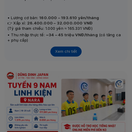
• Lương cơ bản:
160.000 – 193.610 yên/tháng
👉 Xấp xỉ:
26.400.000 – 32.000.000 VNĐ
(Tỷ giá tham chiếu: 1.000 yên ≈ 165.331 VNĐ)
• Thu nhập thực tế:
~34 – 45 triệu VNĐ/tháng
(có tăng ca
+ phụ cấp)
• Nơi làm việc:
Tokyo, Kanagawa, Saitama, Ibaraki
• Công việc:
Chăm sóc, hỗ trợ người cao tuổi
Xem chi tiết
• Tình trạng:
Đang tuyển
• Thi tuyển:
Phỏng vấn hàng tháng