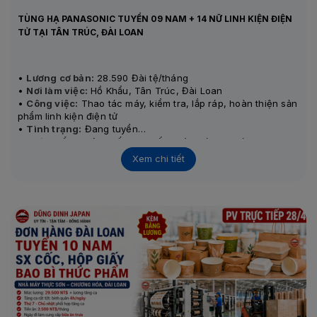
TÙNG HẠ PANASONIC TUYỂN 09 NAM + 14 NỮ LINH KIỆN ĐIỆN
TỬ TẠI TÂN TRÚC, ĐÀI LOAN
•
Lương cơ bản:
28.590 Đài tệ/tháng
•
Nơi làm việc:
Hồ Khẩu, Tân Trúc, Đài Loan
•
Công việc:
Thao tác máy, kiểm tra, lắp ráp, hoàn thiện sản
phẩm linh kiện điện tử
•
Tình trạng:
Đang tuyển
•
Thi tuyển:
Phỏng vấn trực tiếp ngày 11/05 – 12/05
Xem chi tiết