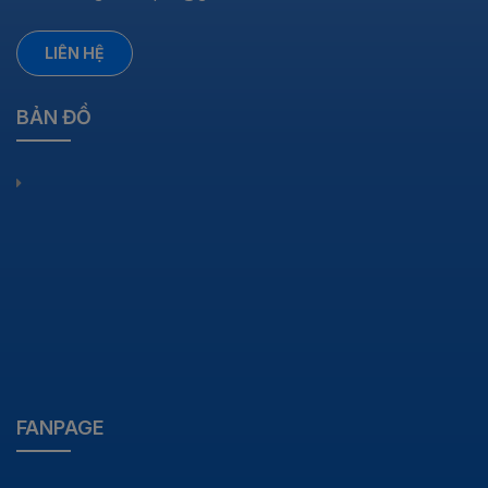
LIÊN HỆ
BẢN ĐỒ
FANPAGE