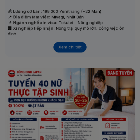
💰
Lương cơ bản:
199.000 Yên/tháng (~22 Man)
📍
Địa điểm làm việc:
Miyagi, Nhật Bản
📌
Ngành nghề xin visa:
Tokutei – Nông nghiệp
🏢
Xí nghiệp tiếp nhận:
Nông trại quy mô lớn, công việc ổn
định
👥
Số lượng tuyển:
2 Nữ
🎯
Hình thức tuyển:
Phỏng vấn online
Xem chi tiết
👉
Thu nhập ổn định – Công việc rõ ràng – Phù hợp người
có kinh nghiệm nông nghiệp