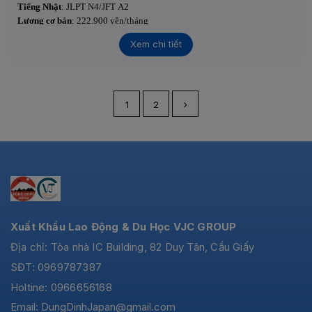
Tiếng Nhật
: JLPT N4/JFT A2
Lương cơ bản
: 222.900 yên/tháng
Thưởng
: 2 lần/năm – tổng 4.2 tháng lương
Xem chi tiết
Lương thực nhận
: ~270.000 – 276.000 yên/tháng
Thi tuyển
: 19/11
1
2
Xuất Khẩu Lao Động & Du Học VJC GROUP
Địa chỉ: Tòa nhà IC Building, 82 Duy Tân, Cầu Giấy
SĐT: 0969787387
Holtine: 0966656168
Email:
DungDinhJapan@gmail.com