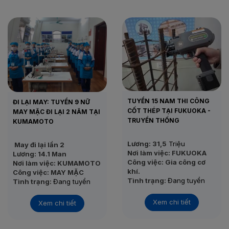
TUYỂN 15 NAM THI CÔNG
ĐI LẠI MAY: TUYỂN 9 NỮ
CỐT THÉP TẠI FUKUOKA -
MAY MẶC ĐI LẠI 2 NĂM TẠI
TRUYỀN THỐNG
KUMAMOTO
Lương: 31,5
Triệu
May đi lại lần 2
Nơi làm việc: FUKUOKA
Lương: 14.1 Man
Công việc: Gia công cơ
Nơi làm việc: KUMAMOTO
khí.
Công việc: MAY MẶC
Tình trạng:
Đang tuyển
Tình trạng:
Đang tuyển
Thi tuyển: 22/11/2020
Thi tuyển: 05/12/2020
Xem chi tiết
Xem chi tiết