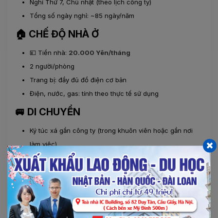
Nghỉ Thứ 7, Chủ nhật (theo lịch công ty)
Tổng số ngày nghỉ: ~85 ngày/năm
🏠 CHẾ ĐỘ NHÀ Ở
💴 Tiền nhà:
20.000 Yên/tháng
2 người/phòng
Trang bị: đầy đủ đồ điện cơ bản
Điện, nước, gas: tính theo thực tế sử dụng
🚐 DI CHUYỂN
Ký túc xá gần công ty (trong khuôn viên hoặc gần nơi
làm việc)
Có WiFi
🛡 BẢO HIỂM
Tham gia đầy đủ bảo hiểm theo quy định Nhật Bản
📌 THỜI GIAN THI TUYỂN