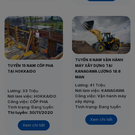
– Nhật Bản
• Công việc: Gia công,
dựng khung nhà gỗ
• Tình trạng: Đang tuyển
• Thi tuyển: Sau khi đủ
form
TUYỂN 6 NAM VẬN HÀNH
TUYỂN 15 NAM CỐP PHA
MÁY XÂY DỰNG TẠI
TẠI HOKKAIDO
KANAGAWA LƯƠNG 18.6
MAN
Lương: 41
Triệu
Nơi làm việc: KANAGAWA
Lương: 33
Triệu
Công việc: Vận hành máy
Nơi làm việc: HOKKAIDO
xây dựng.
Công việc: CỐP PHA
Tình trạng:
Đang tuyển
Tình trạng:
Đang tuyển
Thi tuyển: 24/11/2020
Thi tuyển: 30/11/2020
Xem chi tiết
Xem chi tiết