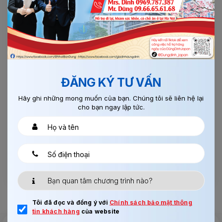
Thi tuyển ngay khi có form
Hình thức:
Phỏng vấn online
✈️ THỜI GIAN XUẤT CẢNH
Sau khi có visa
ĐĂNG KÝ TƯ VẤN
⭐ THÔNG TIN NỔI BẬT
Hãy ghi những mong muốn của bạn. Chúng tôi sẽ liên hệ lại
✔ Công việc ổn định
cho bạn ngay lập tức.
✔ Không yêu cầu bằng cấp cao
✔ Phù hợp ứng viên đã có kinh nghiệm
✔ Môi trường làm việc nông nghiệp sạch
👉 Liên hệ đăng ký ngay để giữ form sớm!
Tôi đã đọc và đồng ý với
Chính sách bảo mật thông
tin khách hàng
của website