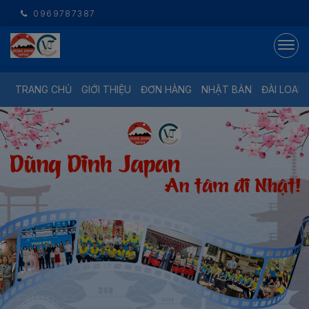
0969787387
TRANG CHỦ
GIỚI THIỆU
ĐƠN HÀNG
NHẬT BẢN
ĐÀI LOAN