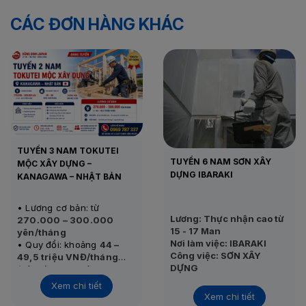
CÁC ĐƠN HÀNG KHÁC
TUYỂN 3 NAM TOKUTEI
TUYỂN 6 NAM SƠN XÂY
MỘC XÂY DỰNG –
DỰNG IBARAKI
KANAGAWA – NHẬT BẢN
• Lương cơ bản: từ
Lương: Thực nhận cao từ
270.000 – 300.000
15 - 17 Man
yên/tháng
Nơi làm việc: IBARAKI
• Quy đổi: khoảng
44 –
Công việc: SƠN XÂY
49,5 triệu VNĐ/tháng
DỰNG
(Tỷ giá tham khảo: 1.000
• Thu nhập thực tế:
45 –
Tình trạng:
Đang tuyển
yên ≈ 165.331 VNĐ)
55 triệu VNĐ/tháng
Xem chi tiết
Thi tuyển: 25/11/2020
Xem chi tiết
• Nơi làm việc: Kanagawa