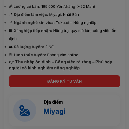
💰
Lương cơ bản:
199.000 Yên/tháng (~22 Man)
📍
Địa điểm làm việc:
Miyagi, Nhật Bản
📌
Ngành nghề xin visa:
Tokutei – Nông nghiệp
🏢
Xí nghiệp tiếp nhận:
Nông trại quy mô lớn, công việc ổn
định
👥
Số lượng tuyển:
2 Nữ
🎯
Hình thức tuyển:
Phỏng vấn online
👉
Thu nhập ổn định – Công việc rõ ràng – Phù hợp
người có kinh nghiệm nông nghiệp
ĐĂNG KÝ TƯ VẤN
Địa điểm
Miyagi