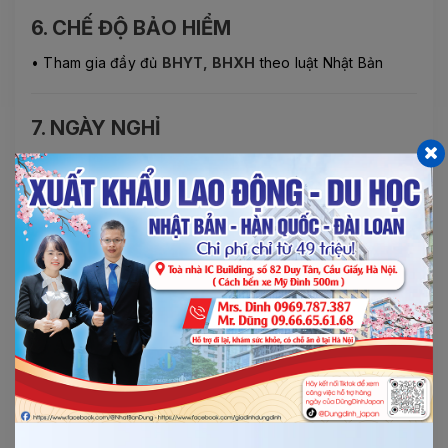
6. CHẾ ĐỘ BẢO HIỂM
• Tham gia đầy đủ
BHYT, BHXH
theo luật Nhật Bản
7. NGÀY NGHỈ
• Nghỉ theo lịch công ty
• Nghỉ lễ, Tết theo quy định Nhật Bản
8. CHẾ ĐỘ ĐÀO TẠO – PHÁT TRIỂN
•
Được hỗ trợ học tiếng Nhật ONLINE miễn phí đến N3
• Khám sức khỏe định kỳ miễn phí tại Nhật
• Sau khi về nước:
hỗ trợ giới thiệu việc làm miễn phí
👉
Đơn hàng tay nghề cao – thu nhập ổn định – môi
trường tốt
📞
Liên hệ ngay để đăng ký form sớm!