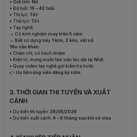
• Giới tính:
Nữ
• Độ tuổi:
19 – 42 tuổi
• Thị lực:
Tốt
• Thể lực:
Tốt
• Tay nghề:
→ Có kinh nghiệm
may trên 5 năm
→ Biết sử dụng máy
1 kim, 2 kim, vắt sổ
Yêu cầu khác:
• Chăm chỉ, có trách nhiệm
• Kiên trì, mong muốn làm việc lâu dài tại Nhật
• Quay video tay nghề gửi kiểm tra trước
👉
Ưu tiên ứng viên đăng ký sớm
3. THỜI GIAN THI TUYỂN VÀ XUẤT
CẢNH
• Dự kiến thi tuyển:
28/05/2026
• Dự kiến xuất cảnh:
4 – 6 tháng sau khi có visa