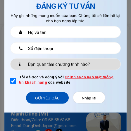
ĐĂNG KÝ TƯ VẤN
Hãy ghi những mong muốn của bạn. Chúng tôi sẽ liên hệ lại
cho bạn ngay lập tức.
Tư vấn & Hỗ trợ 24/7
Chúng tôi luôn sẵn sàng hỗ trợ khách hàng trong mọi
trường hợp, kể cả ngày nghỉ, lễ, ngoài giờ làm việc.
Thu Dinh (Ms)
Tôi đã đọc và đồng ý với
Chính sách bảo mật thông
Điện thoại/Zalo: 0969.787.387
tin khách hàng
của website
Email: DungDinhJapan@gmail.com
Gọi ngay:
GỬI YÊU CẦU
Nhập lại
Mạnh Dũng (Mr)
Điện thoại/Zalo: 09.66.65.61.68
Email: DungDinhJapan@gmail.com