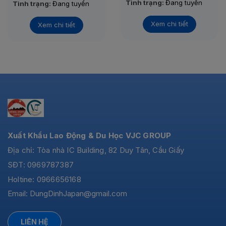
Tình trạng:
Đang tuyển
Tình trạng:
Đang tuyển
Thi tuyển: 22/11/2020
Thi tuyển: 05/12/2020
Xem chi tiết
Xem chi tiết
Xuất Khẩu Lao Động & Du Học VJC GROUP
Địa chỉ: Tòa nhà IC Building, 82 Duy Tân, Cầu Giấy
SĐT: 0969787387
Holtine: 0966656168
Email:
DungDinhJapan@gmail.com
LIÊN HỆ