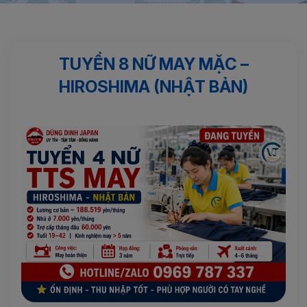
Trang chủ
Đơn hàng XKLD Nhật Bản
TUYỂN 8 NỮ MAY MẶC
– HIROSHIMA (NHẬT BẢN)
TUYỂN 8 NỮ MAY MẶC –
HIROSHIMA (NHẬT BẢN)