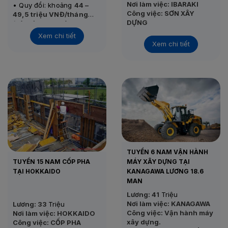
Nơi làm việc: IBARAKI
• Quy đổi: khoảng
44 –
Công việc: SƠN XÂY
49,5 triệu VNĐ/tháng
DỰNG
(Tỷ giá tham khảo: 1.000
• Thu nhập thực tế:
45 –
Tình trạng:
Đang tuyển
yên ≈ 165.331 VNĐ)
55 triệu VNĐ/tháng
Xem chi tiết
Thi tuyển: 25/11/2020
Xem chi tiết
• Nơi làm việc: Kanagawa
– Nhật Bản
• Công việc: Gia công,
dựng khung nhà gỗ
• Tình trạng: Đang tuyển
• Thi tuyển: Sau khi đủ
form
TUYỂN 6 NAM VẬN HÀNH
TUYỂN 15 NAM CỐP PHA
MÁY XÂY DỰNG TẠI
TẠI HOKKAIDO
KANAGAWA LƯƠNG 18.6
MAN
Lương: 41
Triệu
Nơi làm việc: KANAGAWA
Lương: 33
Triệu
Công việc: Vận hành máy
Nơi làm việc: HOKKAIDO
xây dựng.
Công việc: CỐP PHA