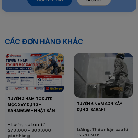
CÁC ĐƠN HÀNG KHÁC
TUYỂN 3 NAM TOKUTEI
TUYỂN 6 NAM SƠN XÂY
MỘC XÂY DỰNG –
DỰNG IBARAKI
KANAGAWA – NHẬT BẢN
• Lương cơ bản: từ
Lương: Thực nhận cao từ
270.000 – 300.000
15 - 17 Man
yên/tháng