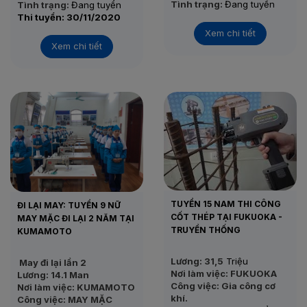
Tình trạng:
Đang tuyển
Tình trạng:
Đang tuyển
Thi tuyển: 24/11/2020
Thi tuyển: 30/11/2020
Xem chi tiết
Xem chi tiết
TUYỂN 15 NAM THI CÔNG
ĐI LẠI MAY: TUYỂN 9 NỮ
CỐT THÉP TẠI FUKUOKA -
MAY MẶC ĐI LẠI 2 NĂM TẠI
TRUYỀN THỐNG
KUMAMOTO
Lương: 31,5
Triệu
May đi lại lần 2
Nơi làm việc: FUKUOKA
Lương: 14.1 Man
Công việc: Gia công cơ
Nơi làm việc: KUMAMOTO
khí.
Công việc: MAY MẶC