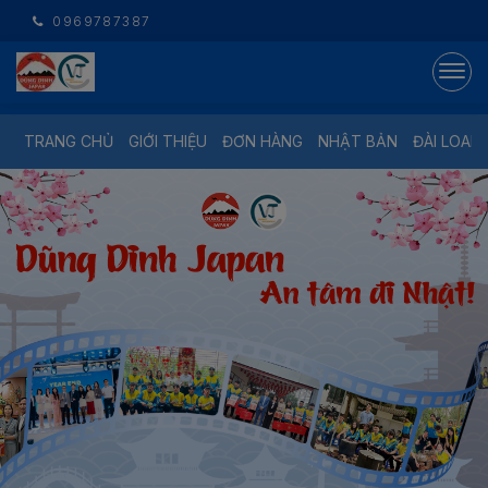
0969787387
TRANG CHỦ
GIỚI THIỆU
ĐƠN HÀNG
NHẬT BẢN
ĐÀI LOAN