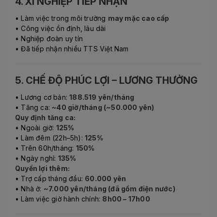
4. XÍ NGHIỆP TIẾP NHẬN
• Làm việc trong môi trường
may mặc cao cấp
• Công việc ổn định, lâu dài
• Nghiệp đoàn uy tín
• Đã tiếp nhận nhiều TTS Việt Nam
5. CHẾ ĐỘ PHÚC LỢI – LƯƠNG THƯỞNG
• Lương cơ bản:
188.519 yên/tháng
• Tăng ca: ~
40 giờ/tháng (~50.000 yên)
Quy định tăng ca:
• Ngoài giờ:
125%
• Làm đêm (22h–5h):
125%
• Trên 60h/tháng:
150%
• Ngày nghỉ:
135%
Quyền lợi thêm:
• Trợ cấp tháng đầu:
60.000 yên
• Nhà ở:
~7.000 yên/tháng (đã gồm điện nước)
• Làm việc giờ hành chính:
8h00 – 17h00