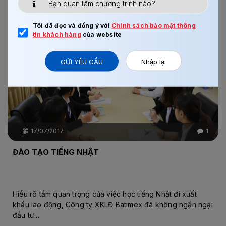
BÀI VIẾT LIÊN QUAN
Tôi đã đọc và đồng ý với
Chính sách bảo mật thông
Chi tiết
tin khách hàng
của website
GỬI YÊU CẦU
Nhập lại
17/07/2017
1
ĐÀO TẠO TIẾNG NHẬT
Hiểu rõ tầm quan trọng của việc học tiếng Nhật đi xuất
khẩu lao động, Công ty XKLĐ Batimex đã không ngần ngại
đầu tư...