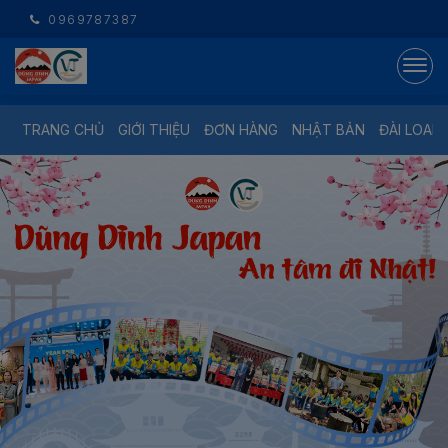
0969787387
TRANG CHỦ
GIỚI THIỆU
ĐƠN HÀNG
NHẬT BẢN
ĐÀI LOAN