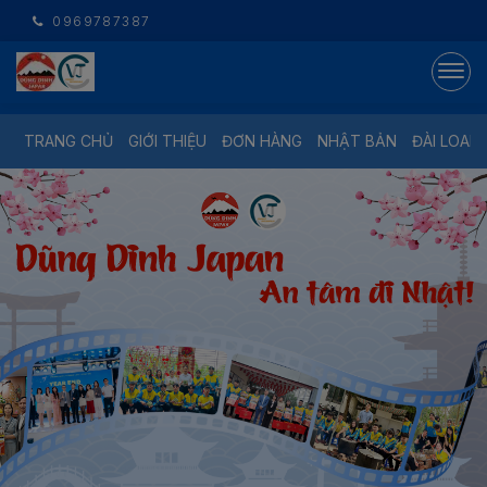
0969787387
TRANG CHỦ
GIỚI THIỆU
ĐƠN HÀNG
NHẬT BẢN
ĐÀI LOAN