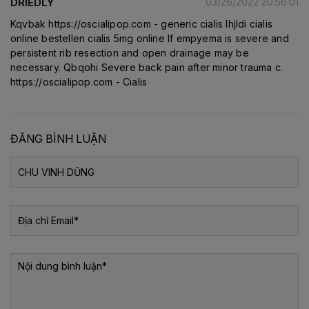
DRIEDLY
03/26/2022 20:56:01
Kqvbak https://oscialipop.com - generic cialis Ihjldi cialis
online bestellen cialis 5mg online If empyema is severe and
persistent rib resection and open drainage may be
necessary. Qbqohi Severe back pain after minor trauma c.
https://oscialipop.com - Cialis
ĐĂNG BÌNH LUẬN