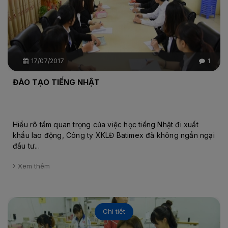
17/07/2017
1
ĐÀO TẠO TIẾNG NHẬT
Hiểu rõ tầm quan trọng của việc học tiếng Nhật đi xuất
khẩu lao động, Công ty XKLĐ Batimex đã không ngần ngại
đầu tư...
Xem thêm
Chi tiết