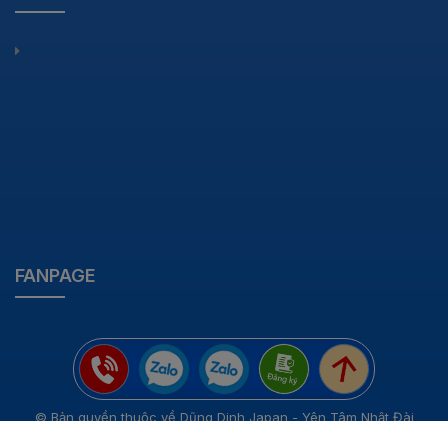
FANPAGE
© Bản quyền thuộc về Dũng Dinh Japan - Yên Tâm Nhật Đài
Cung cấp bởi
Sapo