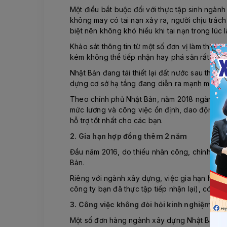
Một điều bắt buộc đối với thực tập sinh ngà
không may có tai nạn xảy ra, người chịu trác
biệt nên không khó hiểu khi tai nạn trong lúc l
Khảo sát thông tin từ một số đơn vị làm thị t
kém không thể tiếp nhận hay phá sản rất ít, 
Nhật Bản đang tái thiết lại đất nước sau thả
dựng cơ sở hạ tầng đang diễn ra mạnh mẽ.
Theo chính phủ Nhật Bản, năm 2018 ngành xây 
mức lương và công việc ổn định, dao động từ
hỗ trợ tốt nhất cho các bạn.
2. Gia hạn hợp đồng thêm 2 năm
Đầu năm 2016, do thiếu nhân công, chính phủ
Bản.
Riêng với ngành xây dựng, việc gia hạn hợp đ
công ty bạn đã thực tập tiếp nhận lại), có hay
3. Công việc không đòi hỏi kinh nghiệm
Một số đơn hàng ngành xây dựng Nhật Bản: