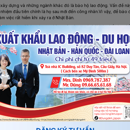
nh xây dựng và những ngành khác đó là bảo hộ lao động. Vấn đề nà
h nhiệm đầu tiên chính là họ sau mới đến công nhân.Vì vậy, để bảo
àm việc rất hiếm khi xảy ra ở Nhật Bản.
rường lao động Nhật, các đơn hàng xây dựng có tỷ lệ hủy thấp hơn 
nếu có nghiệp đoàn thường chuyển xí nghiệp cho người lao động đ
m họa kép năm 2011 vừa qua, bên cạnh đó, năm 2020, Nhật Bản sẽ 
dựng thiếu khoảng 150.000 nhân công. Vì vậy, đây là điều kiện tố
 30-34 triệu vnđ/tháng. Để nắm bắt các vấn đề liên quan đến XKL
 Nhật đã quyết định tăng hợp đồng lao động từ 3 năm lên thành 5 
ồng dễ dàng nhất. Bạn cần lưu ý rằng, việc gia hạn sẽ không mất 
 chăng, chỉ là tiền vé máy bay sang Nhật lần 2 mà thôi.