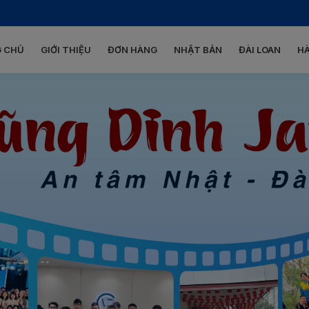
 CHỦ
GIỚI THIỆU
ĐƠN HÀNG
NHẬT BẢN
ĐÀI LOAN
H