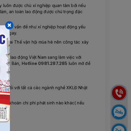
y luôn được chủ xí nghiệp quan tâm bởi nếu
 đảm, an toàn lao động được chú trọng đặc
hẳn, các vấn đề như xí nghiệp hoạt động yếu
ược ngay.
đăng cai Thế vận hội mùa hè nên công tác xây
t để lao động Việt Nam sang làm việc với
Đ Nhật Bản,
Hotline 0981.287.285
luôn mở để
năm đối với tất cả các ngành nghề XKLĐ Nhật
thêm khoản chi phí phát sinh nào khác( nếu