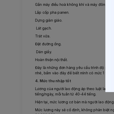
Gắn máy điều hoà không khí và máy đông lạn
Lắp cốp pha panen.
Dựng giàn giáo.
Lát gạch.
Trát vữa.
Đặt đường ống.
Dán giấy.
Hoàn thiện nội thất.
Đây là những đơn hàng yêu cầu trình độ phổ t
nhé, bấm vào đây để biết mình có mức 1 tron
4. Mức thu nhập tốt
Lương của người lao động áp theo luật lao độ
tiếng/ngày, mỗi tuần từ 40-44 tiếng.
Hiện tại, mức lương cơ bản mà người lao độn
Mức lương này sẽ cố định, không phân biệt n