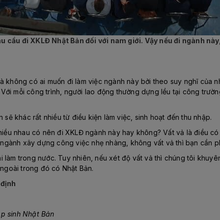
u cầu đi XKLĐ Nhật Bản đối với nam giới. Vậy nếu đi ngành này,
 không có ai muốn đi làm việc ngành này bởi theo suy nghĩ của nhi
i mỗi công trình, người lao động thường dựng lều tại công trường 
 sẽ khác rất nhiều từ điều kiện làm việc, sinh hoạt đến thu nhập.
chiều nhau có nên đi XKLĐ ngành này hay không? Vất vả là điều có 
ấn ngành xây dựng công việc nhẹ nhàng, không vất vả thì bạn cần p
khi làm trong nước. Tuy nhiên, nếu xét độ vất vả thì chúng tôi khuy
 ngoài trong đó có Nhật Bản.
 định
ập sinh Nhật Bản