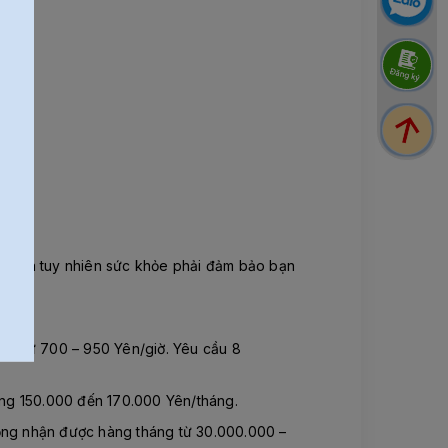
ham gia tuy nhiên sức khỏe phải đảm bảo bạn
ược từ 700 – 950 Yên/giờ. Yêu cầu 8
ảng 150.000 đến 170.000 Yên/tháng.
động nhận được hàng tháng từ 30.000.000 –