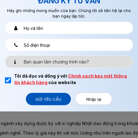
ĐĂNG KÝ TƯ VẤN
h.
Hãy ghi những mong muốn của bạn. Chúng tôi sẽ liên hệ lại cho
bạn ngay lập tức.
Tôi đã đọc và đồng ý với
Chính sách bảo mật thông
hông nên phù hợp với nhiều đối tượng lao động, ai cũng có thể t
tin khách hàng
của website
g 13 nhóm bệnh bị cấm đi XKLĐ Nhật Bản không bạn nhé!
GỬI YÊU CẦU
Nhập lại
ng Nhật Bản, mức lương này tính theo giờ làm việc, mỗi giờ nhận đ
g ngành xây dựng được ký với xí nghiệp Nhật dao động trong kho
gành nghề. Theo tỷ giá này thì với mức lương như trên người lao 