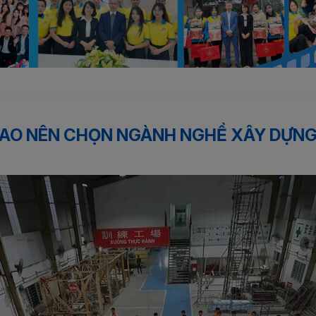
hề xây dựng ????
SAO NÊN CHỌN NGÀNH NGHỀ XÂY DỰNG