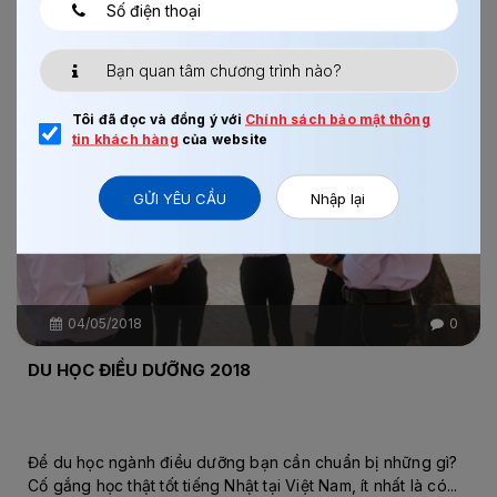
Xem thêm
Chi tiết
Tôi đã đọc và đồng ý với
Chính sách bảo mật thông
tin khách hàng
của website
GỬI YÊU CẦU
Nhập lại
04/05/2018
0
DU HỌC ĐIỀU DƯỠNG 2018
Để du học ngành điều dưỡng bạn cần chuẩn bị những gì?
Cố gắng học thật tốt tiếng Nhật tại Việt Nam, ít nhất là có...