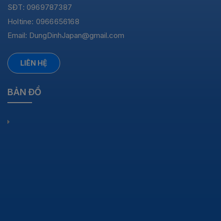
SĐT: 0969787387
Holtine: 0966656168
Email:
DungDinhJapan@gmail.com
LIÊN HỆ
BẢN ĐỒ