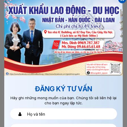
Chi tiết
14/09/2018
0
ĐƠN HÀNG THI CÔNG CỐT THÉP
ĐĂNG KÝ TƯ VẤN
Hãy ghi những mong muốn của bạn. Chúng tôi sẽ liên hệ lại
cho bạn ngay lập tức.
Đơn hàng cốt thép đi Nhật là một trong những đơn hàng
trọng điểm đi XKLĐ Nhật Bản với tính chất không yêu cầu
kinh...