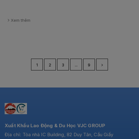
Xem thêm
1
2
3
...
9
Xuất Khẩu Lao Động & Du Học VJC GROUP
Địa chỉ: Tòa nhà IC Building, 82 Duy Tân, Cầu Giấy