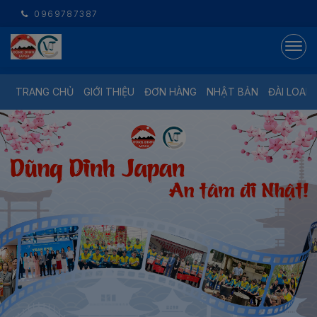
0969787387
TRANG CHỦ
GIỚI THIỆU
ĐƠN HÀNG
NHẬT BẢN
ĐÀI LOAN