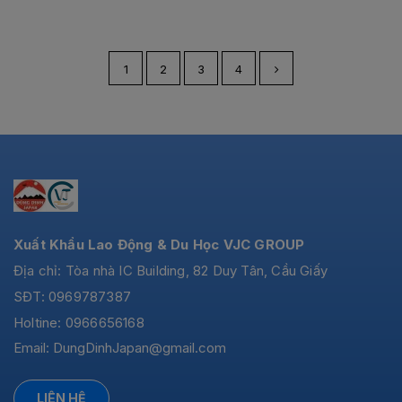
1
2
3
4
Xuất Khẩu Lao Động & Du Học VJC GROUP
Địa chỉ: Tòa nhà IC Building, 82 Duy Tân, Cầu Giấy
SĐT: 0969787387
Holtine: 0966656168
Email:
DungDinhJapan@gmail.com
LIÊN HỆ