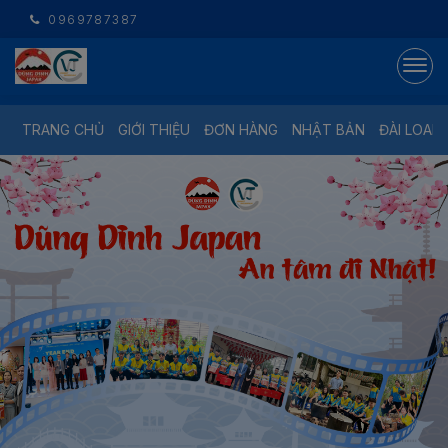
0969787387
TRANG CHỦ
GIỚI THIỆU
ĐƠN HÀNG
NHẬT BẢN
ĐÀI LOAN