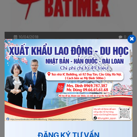
10/04/2018
0
ĐƠN HÀNG SỬA CHỮA Ô TÔ LÀM VIỆC TẠI NHẬT...
Đơn hàng sửa chữa ô tô đi Nhật là đơn hàng công xưởng
vì thế mà việc làm thêm tăng ca hàng tháng cũng rất...
Xem thêm
Chi tiết
ĐĂNG KÝ TƯ VẤN