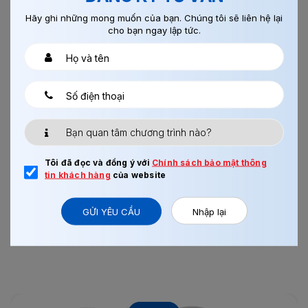
Hãy ghi những mong muốn của bạn. Chúng tôi sẽ liên hệ lại
cho bạn ngay lập tức.
13/08/2017
0
LẮP RÁP LINH KIỆN ĐIỆN TỬ NAGANO
Tôi đã đọc và đồng ý với
Chính sách bảo mật thông
tin khách hàng
của website
Xem thêm
GỬI YÊU CẦU
Nhập lại