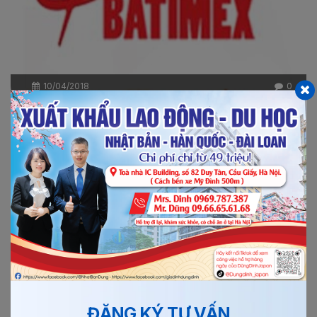
10/04/2018
0
ĐƠN HÀNG SỬA CHỮA Ô TÔ LÀM VIỆC TẠI NHẬT...
Đơn hàng sửa chữa ô tô đi Nhật là đơn hàng công xưởng
vì thế mà việc làm thêm tăng ca hàng tháng cũng rất...
Xem thêm
Chi tiết
ĐĂNG KÝ TƯ VẤN