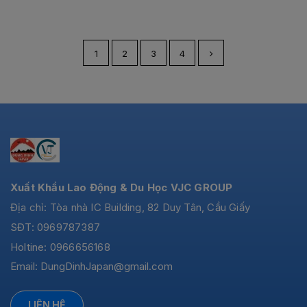
1
2
3
4
Xuất Khẩu Lao Động & Du Học VJC GROUP
Địa chỉ: Tòa nhà IC Building, 82 Duy Tân, Cầu Giấy
SĐT: 0969787387
Holtine: 0966656168
Email:
DungDinhJapan@gmail.com
LIÊN HỆ