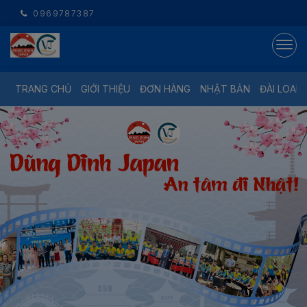
0969787387
TRANG CHỦ
GIỚI THIỆU
ĐƠN HÀNG
NHẬT BẢN
ĐÀI LOAN