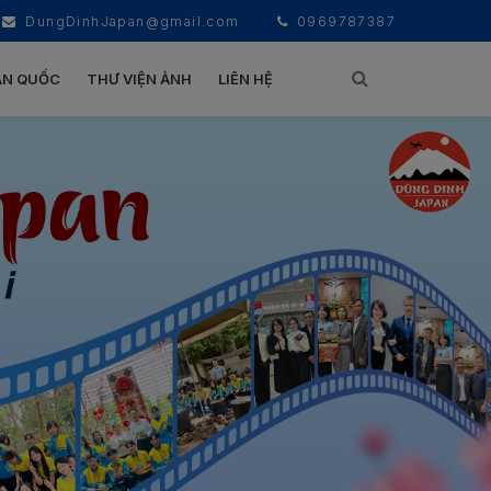
DungDinhJapan@gmail.com
0969787387
ÀN QUỐC
THƯ VIỆN ẢNH
LIÊN HỆ