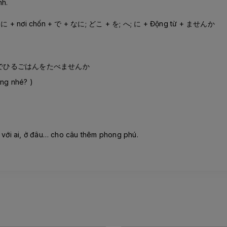
nh.
っしょに + nơi chốn + で + なに; どこ + を; へ; に + Động từ + ませんか
ンでひるごはんをたべませんか
àng nhé? )
: với ai, ở đâu… cho câu thêm phong phú.