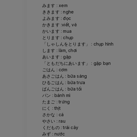
みます : xem
ききます : nghe
よみます : đọc
かきます :viết, vẽ
かいます : mua
とります : chụp
「しゃしんをとります」 : chụp hình
します : làm, chơi
あいます : gặp
「ともだちにあいます」 : gặp bạn
ごはん : cơm
あさごはん : bữa sáng
ひるごはん : bữa trưa
ばんごはん : bữa tối
パン : bánh mì
たまご : trứng
にく : thịt
さかな : cá
やさい : rau
くだもの : trái cây
みず : nước