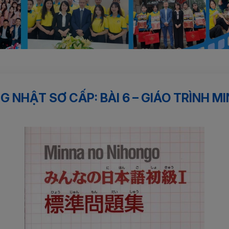
 sơ cấp: Bài 6 – Giáo...
G NHẬT SƠ CẤP: BÀI 6 – GIÁO TRÌNH 