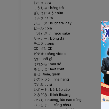
おちゃ : trà
こうちゃ : hồng trà
ぎゅうにゅう : sữa
ミルク : sữa
ジュース : nước trái cây
ビール : bia
（お）さけ : rượu sake
サッカー : bóng đá
テニス : tenis
CD : đĩa CD
ビデオ : băng video
なに : cái gì
それから : sau đó
ちょっと : một chút
みせ : tiệm, quán
レストラン : nhà hàng
てがみ : thư
レポート : bài báo cáo
ときどき : thỉnh thoảng
いつも : thường, lúc nào cũng
いっしょに : cùng nhau