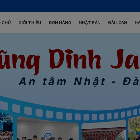
 CHỦ
GIỚI THIỆU
ĐƠN HÀNG
NHẬT BẢN
ĐÀI LOAN
H