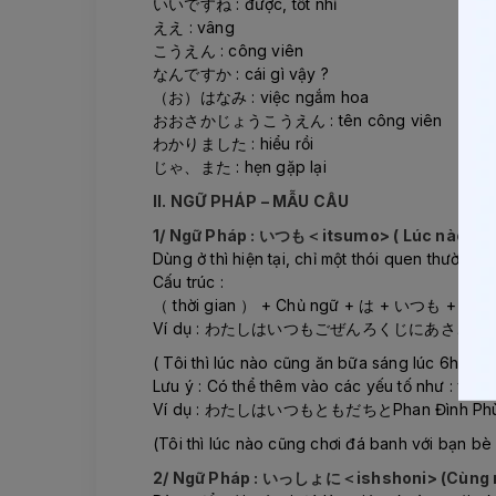
いいですね : được, tốt nhỉ
ええ : vâng
こうえん : công viên
なんですか : cái gì vậy ?
（お）はなみ : việc ngắm hoa
おおさかじょうこうえん : tên công viên
わかりました : hiểu rồi
じゃ、また : hẹn gặp lại
II. NGỮ PHÁP – MẪU CÂU
1/ Ngữ Pháp : いつも＜itsumo> ( Lúc nào cũn
Dùng ở thì hiện tại, chỉ một thói quen thường 
Cấu trúc :
（ thời gian ） + Chủ ngữ + は + いつも + なに,
Ví dụ : わたしはいつもごぜんろくじにあさご
( Tôi thì lúc nào cũng ăn bữa sáng lúc 6h sán
Lưu ý : Có thể thêm vào các yếu tố như : với
Ví dụ : わたしはいつもともだちとPhan Đìn
(Tôi thì lúc nào cũng chơi đá banh với bạn b
2/ Ngữ Pháp : いっしょに＜ishshoni> (Cùng 