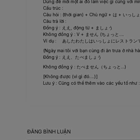
Dùng để mời một ai đó làm việc gì cùng với mì
Cấu trúc :
Câu hỏi : (thời gian) + Chủ ngữ + は + い
Câu trả lời :
Đồng ý : ええ, động từ + ましょう
Không đồng ý : V + ません (ちょっと….
Ví dụ : あしたわたしはいっしょにレストラ
(Ngày mai tôi với bạn cùng đi ăn trưa ở nhà h
Đồng ý : ええ、たべましょう
Không đồng ý : たべません（ちょっと…)
[Không được (vì gì đó….)]
Lưu ý : Cũng có thể thêm vào các yếu tố như 
ĐĂNG BÌNH LUẬN