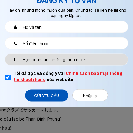
ĐĂNG KÝ TƯ VẤN
Hãy ghi những mong muốn của bạn. Chúng tôi sẽ liên hệ lại cho
bạn ngay lập tức.
g….. )
xuyên.
Tôi đã đọc và đồng ý với
Chính sách bảo mật thông
tin khách hàng
của website
 どこ + を, へ + động từ
はんをたべます。
GỬI YÊU CẦU
Nhập lại
g )
 ai, ở đâu… cho câu thêm phong phú.
h Phùngクラズでサッカーをします。
è ở câu lạc bộ Phan Đình Phùng)
nhau)