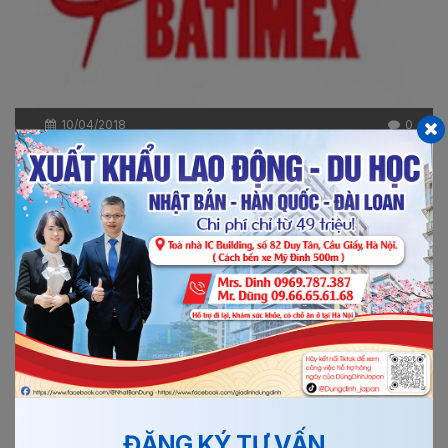
10/04/2018
0
ĐƠN HÀNG SỬA CHỮA Ô TÔ LÀM VIỆC TẠI NHẬT...
Đơn hàng sửa chữa ô tô đi Nhật là đơn hàng công xưởng
vì thế mà việc làm thêm tăng ca hàng tháng cũng rất...
Xem thêm
Chi tiết
ĐĂNG KÝ TƯ VẤN