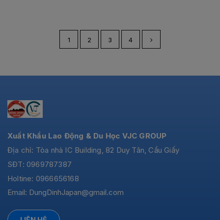
1
2
3
4
Xuất Khẩu Lao Động & Du Học VJC GROUP
Địa chỉ: Tòa nhà IC Building, 82 Duy Tân, Cầu Giấy
SĐT: 0969787387
Holtine: 0966656168
Email:
DungDinhJapan@gmail.com
LIÊN HỆ