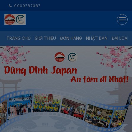
0969787387
TRANG CHỦ
GIỚI THIỆU
ĐƠN HÀNG
NHẬT BẢN
ĐÀI LOAN