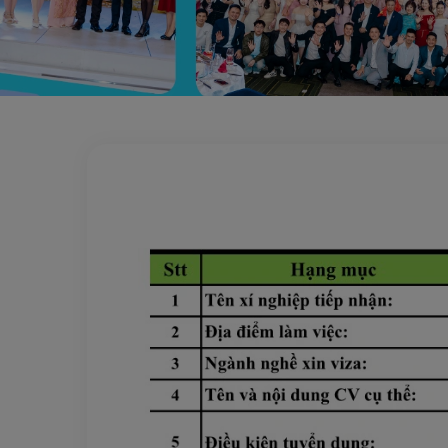
Trang chủ
Điện tử
Lắp ráp linh kiện điện tử HYOGO