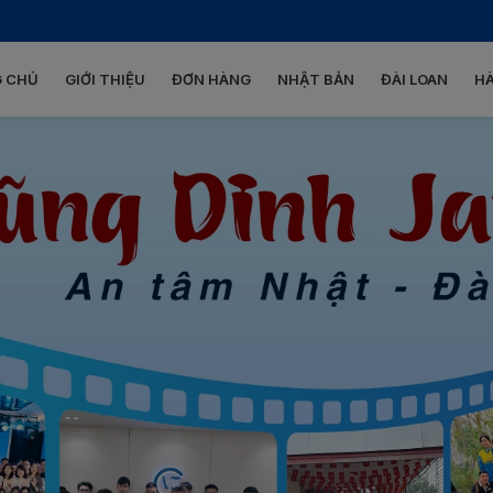
 CHỦ
GIỚI THIỆU
ĐƠN HÀNG
NHẬT BẢN
ĐÀI LOAN
H