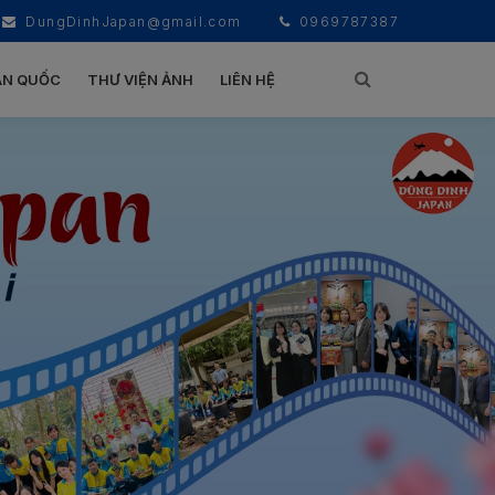
DungDinhJapan@gmail.com
0969787387
ÀN QUỐC
THƯ VIỆN ẢNH
LIÊN HỆ