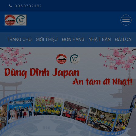
0969787387
TRANG CHỦ
GIỚI THIỆU
ĐƠN HÀNG
NHẬT BẢN
ĐÀI LOAN