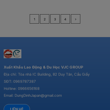
1
2
3
4
Xuất Khẩu Lao Động & Du Học VJC GROUP
Địa chỉ: Tòa nhà IC Building, 82 Duy Tân, Cầu Giấy
SĐT: 0969787387
Holtine: 0966656168
Email:
DungDinhJapan@gmail.com
LIÊN HỆ