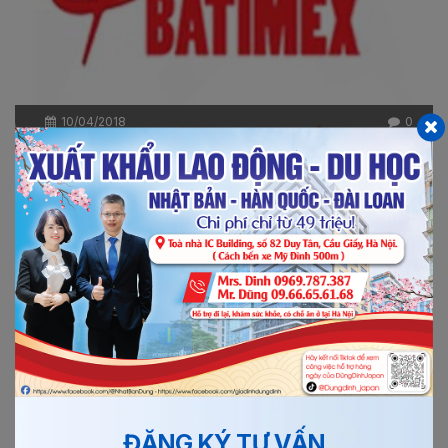
10/04/2018
0
ĐƠN HÀNG SỬA CHỮA Ô TÔ LÀM VIỆC TẠI NHẬT...
Đơn hàng sửa chữa ô tô đi Nhật là đơn hàng công xưởng
vì thế mà việc làm thêm tăng ca hàng tháng cũng rất...
Xem thêm
Chi tiết
ĐĂNG KÝ TƯ VẤN