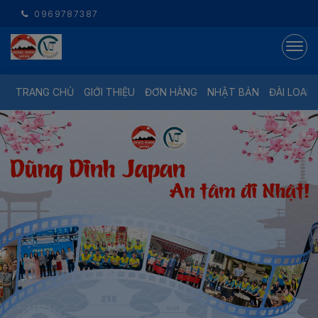
0969787387
TRANG CHỦ
GIỚI THIỆU
ĐƠN HÀNG
NHẬT BẢN
ĐÀI LOAN