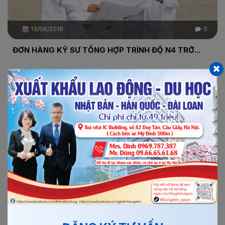
13/06/2018
0
ĐƠN HÀNG KỸ SƯ TỔNG HỢP TRÌNH ĐỘ N4 TRỞ...
1. NỘI DUNG TUYỂN DỤNG Số lượng : 15 Nam Nơi làm
việc: Aichi, Nagoya,Shigaken,Kagawa Ngành nghê: KỸ
SƯ Công việc cụ thể: Thiết kế bản vẽ, thi công công trình,
quản...
Xem thêm
Chi tiết