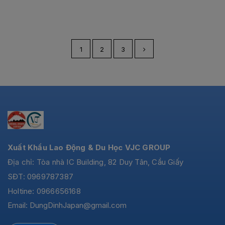
1
2
3
Xuất Khẩu Lao Động & Du Học VJC GROUP
Địa chỉ: Tòa nhà IC Building, 82 Duy Tân, Cầu Giấy
SĐT: 0969787387
Holtine: 0966656168
Email:
DungDinhJapan@gmail.com