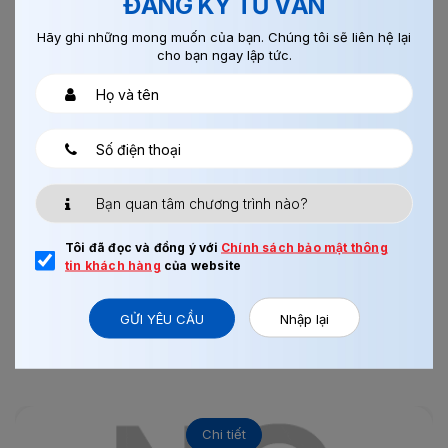
ĐĂNG KÝ TƯ VẤN
Hãy ghi những mong muốn của bạn. Chúng tôi sẽ liên hệ lại
cho bạn ngay lập tức.
18/09/2017
0
THÔNG BÁO TUYỂN KỸ SƯ LÀM VIỆC TẠI NHẬT BẢN
I/. Yêu cầu – tiêu chuẩn chiêu sinh - Độ tuổi: Dưới 45 tuổi -
Tôi đã đọc và đồng ý với
Chính sách bảo mật thông
Chiều cao: 163 cm trở lên -Trình độ học vấn: Tốt nghiệp
tin khách hàng
của website
đại...
GỬI YÊU CẦU
Nhập lại
Xem thêm
Chi tiết