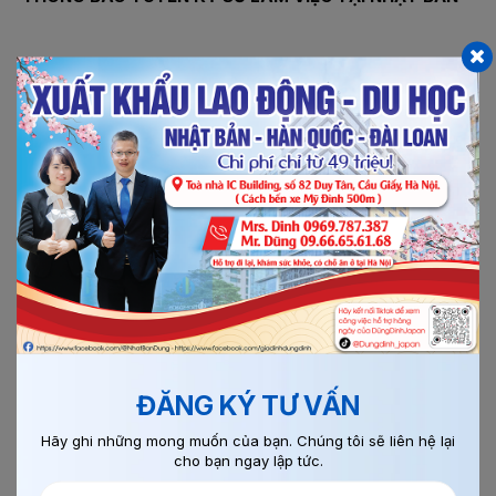
I/. Yêu cầu – tiêu chuẩn chiêu sinh - Độ tuổi: Dưới 45 tuổi -
Chiều cao: 163 cm trở lên -Trình độ học vấn: Tốt nghiệp đại...
ĐĂNG KÝ TƯ VẤN
Hãy ghi những mong muốn của bạn. Chúng tôi sẽ liên hệ lại
cho bạn ngay lập tức.