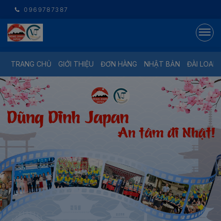
0969787387
TRANG CHỦ
GIỚI THIỆU
ĐƠN HÀNG
NHẬT BẢN
ĐÀI LOAN