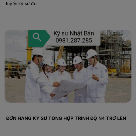
tuyển kỹ sư đi...
ĐƠN HÀNG KỸ SƯ TỔNG HỢP TRÌNH ĐỘ N4 TRỞ LÊN