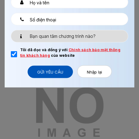
KỸ SƯ THIẾT KẾ CƠ KHÍ OSAKA
Tôi đã đọc và đồng ý với
Chính sách bảo mật thông
tin khách hàng
của website
GỬI YÊU CẦU
Nhập lại