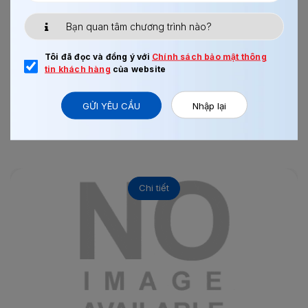
03/08/2017
0
HOÀN THIỆN NỘI THẤT KANAGAWA
Tôi đã đọc và đồng ý với
Chính sách bảo mật thông
tin khách hàng
của website
GỬI YÊU CẦU
Nhập lại
Xem thêm
Chi tiết