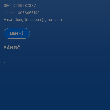
SĐT: 0969787387
Holtine: 0966656168
Email:
DungDinhJapan@gmail.com
LIÊN HỆ
BẢN ĐỒ