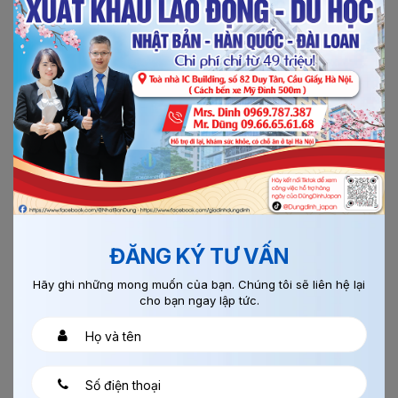
03/08/2017
0
XÂY TRÁT GUNMA
Xem thêm
ĐĂNG KÝ TƯ VẤN
Chi tiết
Hãy ghi những mong muốn của bạn. Chúng tôi sẽ liên hệ lại
cho bạn ngay lập tức.