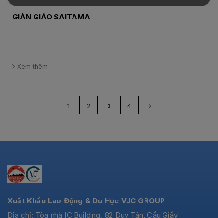
GIÀN GIÁO SAITAMA
Xem thêm
1
2
3
4
Xuất Khẩu Lao Động & Du Học VJC GROUP
Địa chỉ: Tòa nhà IC Building, 82 Duy Tân, Cầu Giấy