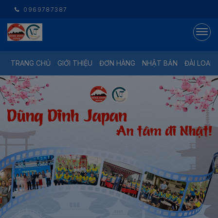
0969787387
TRANG CHỦ
GIỚI THIỆU
ĐƠN HÀNG
NHẬT BẢN
ĐÀI LOAN