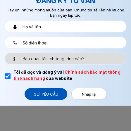
ĐĂNG KÝ TƯ VẤN
Hãy ghi những mong muốn của bạn. Chúng tôi sẽ liên hệ lại cho
bạn ngay lập tức.
 sân bay, phạt tiền khoảng 210 triệu VNĐ. Trường hợp không đóng p
nh Nhật Bản vĩnh viễn.
Nam bị phạt 500-700 nghìn Yên Nhật (tương đương 100-140 triệu VN
Tôi đã đọc và đồng ý với
Chính sách bảo mật thông
tin khách hàng
của website
GỬI YÊU CẦU
Nhập lại