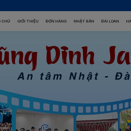
 CHỦ
GIỚI THIỆU
ĐƠN HÀNG
NHẬT BẢN
ĐÀI LOAN
H