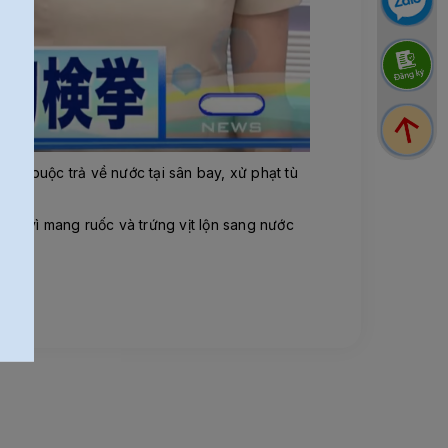
hạt buộc trả về nước tại sân bay, xử phạt tù
Đ) vì mang ruốc và trứng vịt lộn sang nước