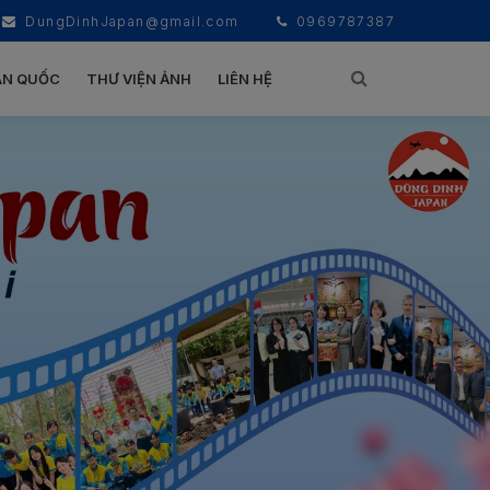
DungDinhJapan@gmail.com
0969787387
ÀN QUỐC
THƯ VIỆN ẢNH
LIÊN HỆ