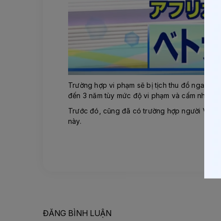
Trường hợp vi phạm sẽ bị tịch thu đồ ngay tại
đến 3 năm tùy mức độ vi phạm và cấm nhập cả
Trước đó, cũng đã có trường hợp người Việt 
này.
ĐĂNG BÌNH LUẬN