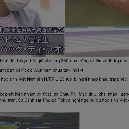
t thủ đô Tokyo bắt giữ vì mang 360 quả trứng vịt lộn và 10 kg ne
học sinh Việt Nam tên H.T.P.L, 23 tuổi bị nghi nhập khẩu trái phép
 bị phát hiện nhiễm vi-rút tả lợn Châu Phi. Mặc dù L. khai nhận, lư
 như trên, Sở Cảnh sát Thủ đô Tokyo nghi ngờ nữ du học sinh Việt