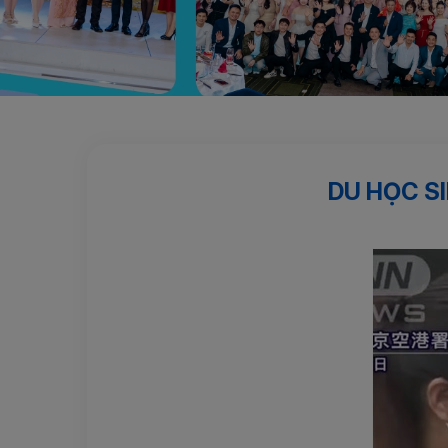
Trang chủ
Hành trang Nhật Bản
Du học sinh Việt Na
DU HỌC SI