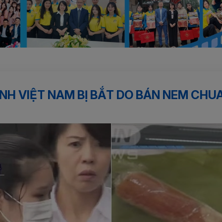
m bị bắt do bán nem...
NH VIỆT NAM BỊ BẮT DO BÁN NEM CHU