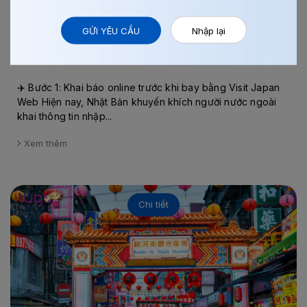
28/04/2026
0
HƯỚNG DẪN NHẬP CẢNH NHẬT BẢN CHO NGƯỜI
GỬI YÊU CẦU
Nhập lại
LẦN ĐẦU...
✈️ Bước 1: Khai báo online trước khi bay bằng Visit Japan
Web Hiện nay, Nhật Bản khuyến khích người nước ngoài
khai thông tin nhập...
Xem thêm
Chi tiết