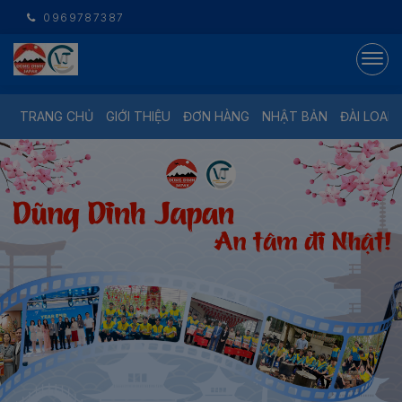
0969787387
TRANG CHỦ
GIỚI THIỆU
ĐƠN HÀNG
NHẬT BẢN
ĐÀI LOAN