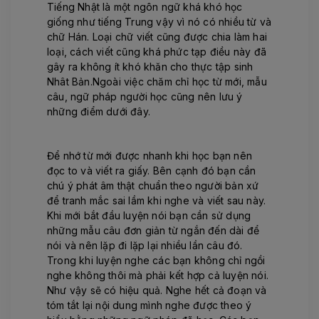
Tiếng Nhật là một ngôn ngữ khá khó học
giống như tiếng Trung vậy vì nó có nhiều từ và
chữ Hán. Loại chữ viết cũng được chia làm hai
loại, cách viết cũng khá phức tạp điều này đã
gây ra không ít khó khăn cho thực tập sinh
Nhât Bản.Ngoài việc chăm chỉ học từ mới, mẫu
câu, ngữ pháp người học cũng nên lưu ý
những điểm dưới đây.
Để nhớ từ mới được nhanh khi học bạn nên
đọc to và viết ra giấy. Bên cạnh đó bạn cần
chú ý phát âm thật chuẩn theo người bản xứ
để tranh mắc sai lầm khi nghe và viết sau này.
Khi mới bắt đầu luyện nói bạn cần sử dụng
những mẫu câu đơn giản từ ngắn đến dài để
nói và nên lặp đi lặp lại nhiều lần câu đó.
Trong khi luyện nghe các bạn không chỉ ngồi
nghe không thôi mà phải kết hợp cả luyện nói.
Như vậy sẽ có hiệu quả. Nghe hết cả đoạn và
tóm tắt lại nội dung mình nghe được theo ý