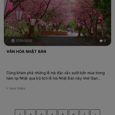
17/10/2020
0
VĂN HÓA NHẬT BẢN
Cùng khám phá những lễ hội đặc sắc suốt bốn mùa trong
năm tại Nhật qua bộ lịch lễ hội Nhật Bản này nhé! Bạn...
Xem thêm
1
2
3
4
5
6
7