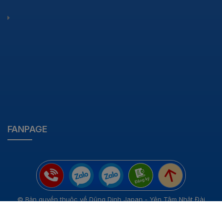
FANPAGE
© Bản quyền thuộc về Dũng Dinh Japan - Yên Tâm Nhật Đài
Cung cấp bởi
Sapo