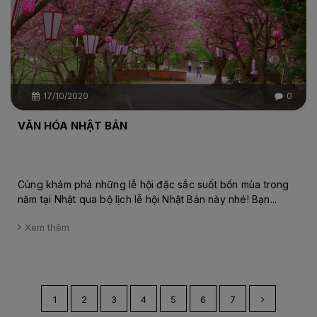
17/10/2020
0
VĂN HÓA NHẬT BẢN
Cùng khám phá những lễ hội đặc sắc suốt bốn mùa trong
năm tại Nhật qua bộ lịch lễ hội Nhật Bản này nhé! Bạn...
Xem thêm
1
2
3
4
5
6
7