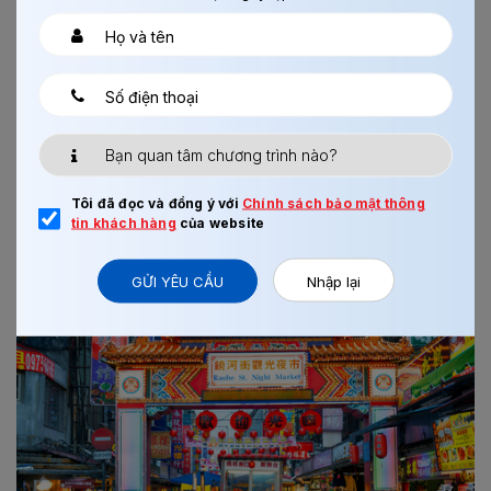
HƯỚNG DẪN NHẬP CẢNH NHẬT BẢN CHO NGƯỜI
LẦN ĐẦU...
✈️ Bước 1: Khai báo online trước khi bay bằng Visit Japan
Web Hiện nay, Nhật Bản khuyến khích người nước ngoài
khai thông tin nhập...
Tôi đã đọc và đồng ý với
Chính sách bảo mật thông
Xem thêm
tin khách hàng
của website
GỬI YÊU CẦU
Nhập lại
Chi tiết