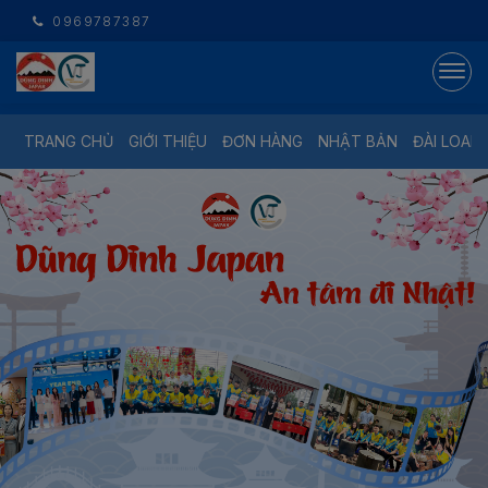
0969787387
TRANG CHỦ
GIỚI THIỆU
ĐƠN HÀNG
NHẬT BẢN
ĐÀI LOAN