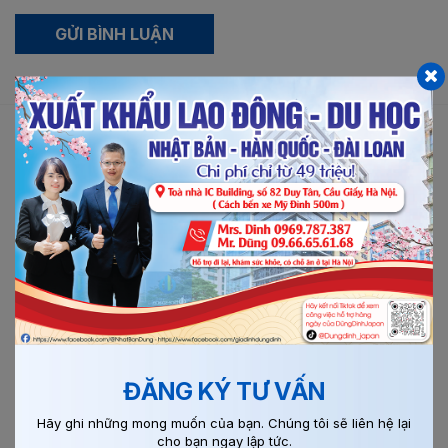
GỬI BÌNH LUẬN
BÀI VIẾT LIÊN QUAN
Chi tiết
ĐĂNG KÝ TƯ VẤN
Hãy ghi những mong muốn của bạn. Chúng tôi sẽ liên hệ lại
28/04/2026
0
cho bạn ngay lập tức.