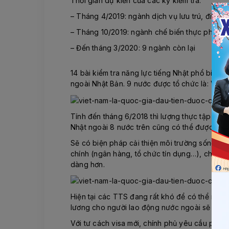
Thời gian dự kiến của các kỳ kiểm tra:
– Tháng 4/2019: ngành dịch vụ lưu trú, điều 
– Tháng 10/2019: ngành chế biến thực phẩm- M
– Đến tháng 3/2020: 9 ngành còn lại
14 bài kiểm tra năng lực tiếng Nhật phổ biến 
ngoài Nhật Bản. 9 nước được tổ chức là: Việt
Tính đến tháng 6/2018 thì lượng thực tập sinh
Nhật ngoài 8 nước trên cũng có thể được chu
Sẽ có biện pháp cải thiện môi trường sống ch
chính (ngân hàng, tổ chức tín dụng…), cho ph
dàng hơn.
Hiện tại các TTS đang rất khó để có thể mở t
lương cho người lao động nước ngoài sẽ minh
Với tư cách visa mới, chính phủ yêu cầu phải