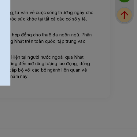
đối ứng, tư vấn về cuộc sống thường ngày cho
ăm sóc sức khỏe tại tất cả các cơ sở y tế,
h dạng hợp đồng cho thuê đa ngôn ngữ. Phân
 tiếng Nhật trên toàn quốc, tập trung vào
nh kì. Hiện tại người nước ngoài qua Nhật
ủ sẽ hướng đến mở rộng lượng lao động, đồng
 họp cấp bộ với các bộ ngành liên quan về
rong năm nay. ️