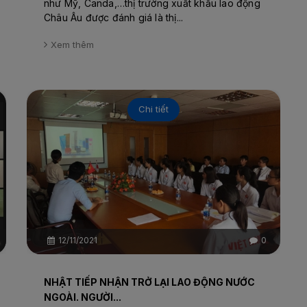
như Mỹ, Canda,…thị trường xuất khẩu lao động
Châu Âu được đánh giá là thị...
Xem thêm
Chi tiết
12/11/2021
0
NHẬT TIẾP NHẬN TRỞ LẠI LAO ĐỘNG NƯỚC
NGOÀI. NGƯỜI...