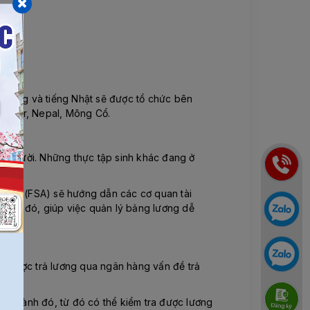
kỹ năng và tiếng Nhật sẽ được tổ chức bên
yanmar, Nepal, Mông Cổ.
hìn người. Những thực tập sinh khác đang ở
h Nhật (FSA) sẽ hướng dẫn các cơ quan tài
 quan đó, giúp việc quản lý bảng lương dễ
ếu được trả lương qua ngân hàng vấn đề trả
g ngành đó, từ đó có thể kiểm tra được lương