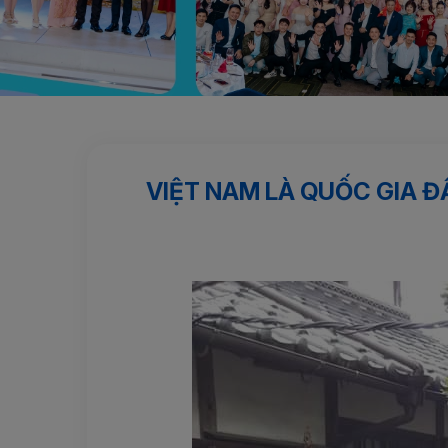
Trang chủ
Tin tức
Việt Nam là quốc gia đầu tiên đư
VIỆT NAM LÀ QUỐC GIA Đ