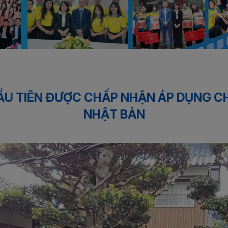
ợc chấp nhận...
ẦU TIÊN ĐƯỢC CHẤP NHẬN ÁP DỤNG C
NHẬT BẢN