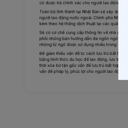
có được trả chính xác cho người lao động hay 
Toàn bộ tỉnh thành tại Nhật Bản sẽ xây dựng
người lao động nước ngoài. Chính phủ Nhâtj B
kèm theo hệ thống dịch thuật tại các quầy tiế
Sẽ có cơ chế cung cấp thông tin về nhà ở ch
phối những bản hướng dẫn đa ngôn ngữ đến nhữ
những từ ngữ được sử dụng nhiều trong cuộc 
Để giảm thiểu vấn đề tư cách lưu trú bất hợp 
bằng hình thức du học để lao động, lưu trú b
thời xóa bỏ tận gốc vấn đề lưu trú bất hợp p
vấn đề pháp lý, phúc lợi cho người lao động, 