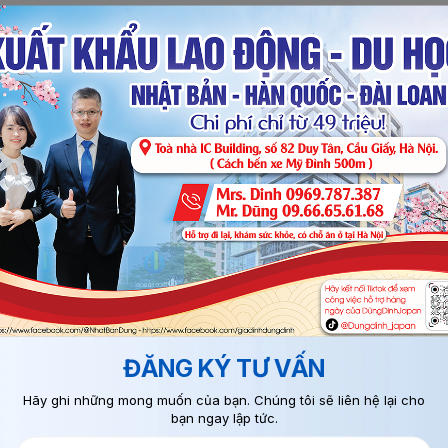
dưỡng, dịch vụ ăn uống
ùa thu năm 2019 trở đi: ngành vệ sinh tòa nhà
cho các ngành sẽ bắt đầu từ năm 2019. Kỳ thi đánh giá tiêu chuẩn 
 Nam, Philippines, Campuchia, Trung Quốc, Indonesia, Thái Lan, M
 (tts) tại Nhật là 285 nghìn người. Trong đó Việt Nam chiếm 134 ng
yển sang dạng visa mới này.
o người lao động nước ngoài tại Nhật Bản. Ủy ban quản lý tài chín
ép người lao động nước ngoài được mở tài khoản tại tất cả các cơ
ĐĂNG KÝ TƯ VẤN
ài khoản ngân hàng, và nhiều nơi phải nhận lương bằng tiền mặt. N
Hãy ghi những mong muốn của bạn. Chúng tôi sẽ liên hệ lại cho
 bạch hơn.
bạn ngay lập tức.
 được trả lương bằng hoặc cao hơn mức cơ bản của người Nhật tron