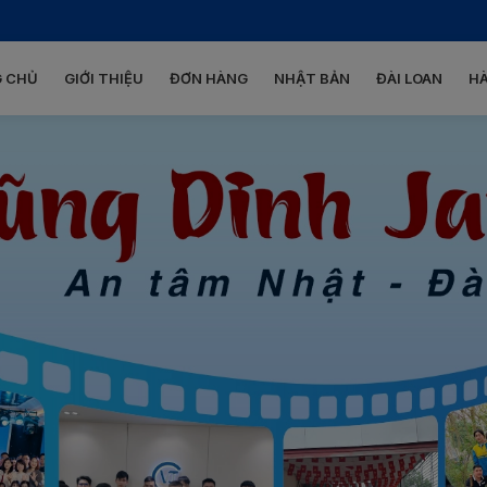
 CHỦ
GIỚI THIỆU
ĐƠN HÀNG
NHẬT BẢN
ĐÀI LOAN
H