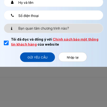
không tại thời điểm xảy ra tranh chấp.
 khoảng 100 địa điểm “Trung tâm tư vấn cộng sinh đa văn hóa” để 
ản cũng sẽ thiết lập 1 hệ thống cho phép người nước ngoài được ch
p nhận thông tin ở các cơ quan công cộng.
o thuê không được từ chối người nước ngoài chuyển đến. Tạo địn
ng công ty môi giới, người thuê nhà. Thiết lập các cơ sở đào tạo
sống. Dự kiến ngân sách cho việc này lên đến 20~30 tỉ yên.
Tôi đã đọc và đồng ý với
Chính sách bảo mật thông
tin khách hàng
của website
pháp, các cơ quan giáo dục tiếng Nhật sẽ phải kiểm tra, báo cáo đị
ất hợp pháp đang là vấn đề nổi bật. Với tư cách visa mới chính ph
háp. Liên quan đến những biện pháp đó, thủ tướng Nhật sẽ mở cuộc
GỬI YÊU CẦU
Nhập lại
dự kiến sẽ chính thức quyết định chính sách tiếp nhận cho 8 nước t