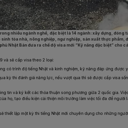
c trong nhiều ngành nghề, đặc biệt là 14 ngành: xây dựng, đóng
 sinh tòa nhà, nông nghiệp, ngư nghiệp, sản xuất thực phẩm, đ
 phủ Nhật Bản đưa ra chế độ visa mới “Kỹ năng đặc biệt” cho c
 và sẽ cấp visa theo 2 loại:
ộng có trình độ tiếng Nhật và kinh nghiệm, kỹ năng đáp ứng được 
qua kỳ thi đánh giá năng lực, nếu vượt qua thì sẽ được cấp visa sốn
ông tin và ký kết các thỏa thuận song phương giữa 2 quốc gia. Việ
ủa họ, tạo điều kiện cải thiện môi trường làm việc tối đa để người
ẽ thiết lập một kỳ thi tiếng Nhật mới chuyên dụng cho những người 