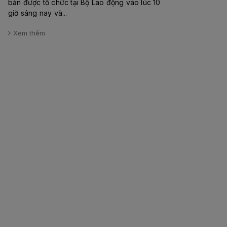
bản được tổ chức tại Bộ Lao động vào lúc 10
giờ sáng nay và...
Xem thêm