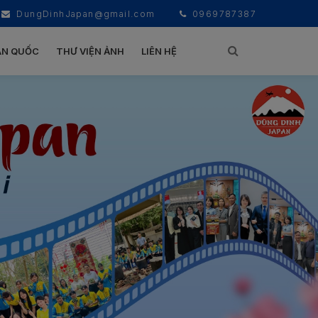
DungDinhJapan@gmail.com
0969787387
ÀN QUỐC
THƯ VIỆN ẢNH
LIÊN HỆ