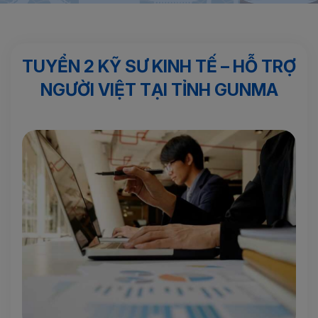
Trang chủ
Đơn hàng Nhật Bản
TUYỂN 2 KỸ SƯ KINH TẾ – HỖ
TRỢ NGƯỜI VIỆT TẠI TỈNH GUNMA
TUYỂN 2 KỸ SƯ KINH TẾ – HỖ TRỢ
NGƯỜI VIỆT TẠI TỈNH GUNMA