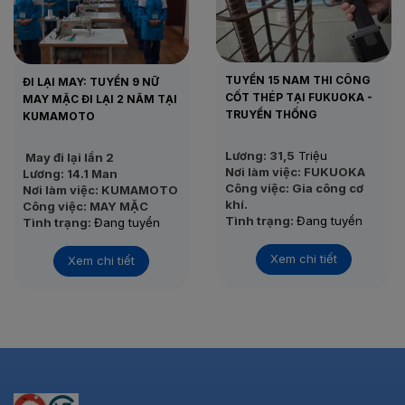
TUYỂN 15 NAM THI CÔNG
ĐI LẠI MAY: TUYỂN 9 NỮ
CỐT THÉP TẠI FUKUOKA -
MAY MẶC ĐI LẠI 2 NĂM TẠI
TRUYỀN THỐNG
KUMAMOTO
Lương: 31,5
Triệu
May đi lại lần 2
Nơi làm việc: FUKUOKA
Lương: 14.1 Man
Công việc: Gia công cơ
Nơi làm việc: KUMAMOTO
khí.
Công việc: MAY MẶC
Tình trạng:
Đang tuyển
Tình trạng:
Đang tuyển
Thi tuyển: 22/11/2020
Thi tuyển: 05/12/2020
Xem chi tiết
Xem chi tiết