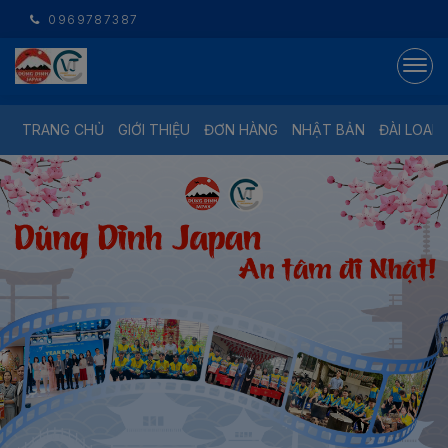
0969787387
TRANG CHỦ
GIỚI THIỆU
ĐƠN HÀNG
NHẬT BẢN
ĐÀI LOAN