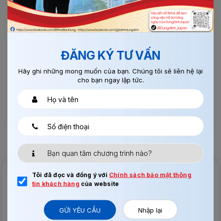
và định cư tại Nhật
6. Lịch thi tuyển & xuất cảnh
Phỏng vấn
: Ngay khi đủ Form
ĐĂNG KÝ TƯ VẤN
Ngày dự kiến xuất cảnh
: Sau khi trúng tuyển &
Hãy ghi những mong muốn của bạn. Chúng tôi sẽ liên hệ lại
hoàn thành thủ tục visa – tư cách lưu trú
cho bạn ngay lập tức.
Tôi đã đọc và đồng ý với
Chính sách bảo mật thông
Tư vấn & Hỗ trợ 24/7
tin khách hàng
của website
Chúng tôi luôn sẵn sàng hỗ trợ khách hàng trong mọi
GỬI YÊU CẦU
Nhập lại
trường hợp, kể cả ngày nghỉ, lễ, ngoài giờ làm việc.