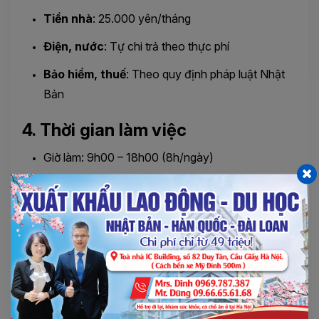
Tiền nhà
: 25.000 yên/tháng
Điện, nước
: Tự chi trả theo thực phí
Bảo hiểm, thuế
: Theo quy định pháp luật Nhật
Bản
4. Thời gian làm việc
Giờ làm: 9h00 – 18h00 (8h/ngày)
Nghỉ: 105 ngày/năm (theo lịch công ty)
5. Quyền lợi & cơ hội phát triển
Môi trường làm việc chuyên nghiệp, ổn định
Có cơ hội nâng lương, thăng tiến trong công ty
Hỗ trợ lâu dài cho lao động mong muốn làm việc