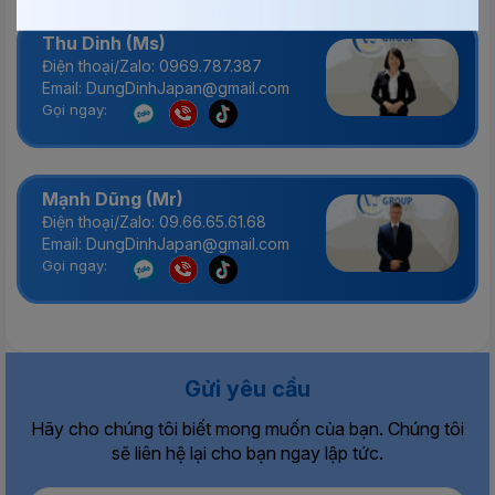
Thu Dinh (Ms)
Điện thoại/Zalo: 0969.787.387
Email: DungDinhJapan@gmail.com
Gọi ngay:
Mạnh Dũng (Mr)
Điện thoại/Zalo: 09.66.65.61.68
Email: DungDinhJapan@gmail.com
Gọi ngay:
Gửi yêu cầu
Hãy cho chúng tôi biết mong muốn của bạn. Chúng tôi
sẽ liên hệ lại cho bạn ngay lập tức.