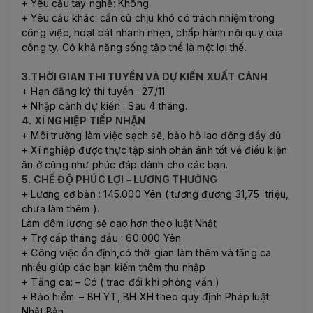
+ Yêu cầu tay nghề: Không
+ Yêu cầu khác: cần cù chịu khó có trách nhiệm trong
công việc, hoạt bát nhanh nhẹn, chấp hành nội quy của
công ty. Có khả năng sống tập thể là một lợi thế.
3.THỜI GIAN THI TUYỂN VÀ DỰ KIẾN XUẤT CẢNH
+ Hạn đăng ký thi tuyển : 27/11.
+ Nhập cảnh dự kiến : Sau 4 tháng.
4. XÍ NGHIỆP TIẾP NHẬN
+ Môi trường làm việc sạch sẽ, bảo hộ lao động đầy đủ
+ Xí nghiệp được thực tập sinh phản ánh tốt về điều kiện
ăn ở cũng như phúc đáp dành cho các bạn.
5. CHẾ ĐỘ PHÚC LỢI – LƯƠNG THƯỞNG
+ Lương cơ bản : 145.000 Yên ( tương đương 31,75 triệu,
chưa làm thêm ).
Làm đêm lương sẽ cao hơn theo luật Nhật
+ Trợ cấp tháng đầu : 60.000 Yên
+ Công việc ổn định,có thời gian làm thêm và tăng ca
nhiều giúp các bạn kiếm thêm thu nhập
+ Tăng ca: – Có ( trao đổi khi phỏng vấn )
+ Bảo hiểm: – BH YT, BH XH theo quy định Pháp luật
Nhật Bản