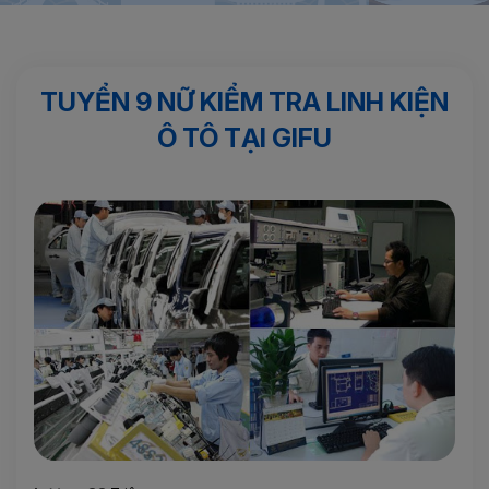
Trang chủ
Sản phẩm nổi bật
TUYỂN 9 NỮ KIỂM TRA LINH
KIỆN Ô TÔ TẠI GIFU
TUYỂN 9 NỮ KIỂM TRA LINH KIỆN
Ô TÔ TẠI GIFU