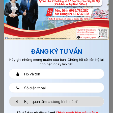
Địa chỉ:
174 Trần Vỹ ( Đối diện Học Viện Tư Pháp ), Mai
Dịch, Cầu Giấy, Hà Nội
Tell: 024.6659.8150 - Fax: (84-24) 3212 368
Xin mời: Click vào links Googmap này, sẽ đưa bạn
tới
công ty, xin cảm ơn.
ĐĂNG KÝ TƯ VẤN
Hãy ghi những mong muốn của bạn. Chúng tôi sẽ liên hệ lại
cho bạn ngay lập tức.
Tôi đã đọc và đồng ý với
Chính sách bảo mật thông