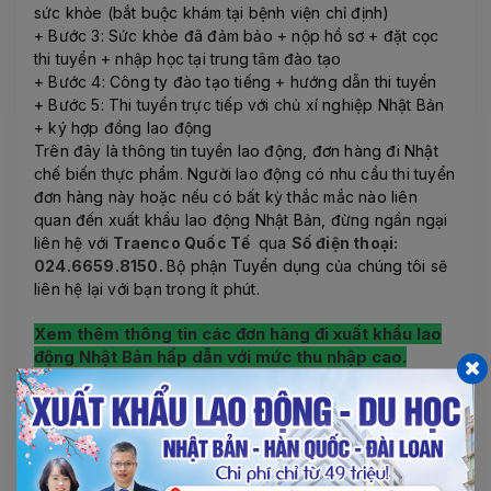
sức khỏe (bắt buộc khám tại bệnh viện chỉ định)
+ Bước 3: Sức khỏe đã đảm bảo + nộp hồ sơ + đặt cọc
thi tuyển + nhập học tại trung tâm đào tạo
+ Bước 4: Công ty đào tạo tiếng + hướng dẫn thi tuyển
+ Bước 5: Thi tuyển trực tiếp với chủ xí nghiệp Nhật Bản
+ ký hợp đồng lao động
Trên đây là thông tin tuyển lao động, đơn hàng đi Nhật
chế biến thực phẩm. Người lao động có nhu cầu thi tuyển
đơn hàng này hoặc nếu có bất kỳ thắc mắc nào liên
quan đến xuất khẩu lao động Nhật Bản, đừng ngần ngại
liên hệ với
Traenco Quốc Tế
qua
Số điện thoại:
024.6659.8150.
Bộ phận Tuyển dụng của chúng tôi sẽ
liên hệ lại với bạn trong ít phút.
Xem thêm thông tin các đơn hàng đi xuất khẩu lao
động Nhật Bản hấp dẫn với mức thu nhập cao.
7. THÔNG TIN LIÊN HỆ:
CÔNG TY XUẤT KHẨU LAO ĐỘNG
TRAENCO QUỐC TẾ