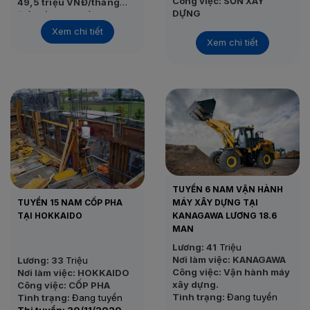
Công việc: SƠN XÂY
49,5 triệu VNĐ/tháng
DỰNG
(Tỷ giá tham khảo: 1.000
• Thu nhập thực tế:
45 –
Tình trạng:
Đang tuyển
yên ≈ 165.331 VNĐ)
55 triệu VNĐ/tháng
Xem chi tiết
Thi tuyển: 25/11/2020
Xem chi tiết
• Nơi làm việc: Kanagawa
– Nhật Bản
• Công việc: Gia công,
dựng khung nhà gỗ
• Tình trạng: Đang tuyển
• Thi tuyển: Sau khi đủ
form
TUYỂN 6 NAM VẬN HÀNH
TUYỂN 15 NAM CỐP PHA
MÁY XÂY DỰNG TẠI
TẠI HOKKAIDO
KANAGAWA LƯƠNG 18.6
MAN
Lương: 41
Triệu
Nơi làm việc: KANAGAWA
Lương: 33
Triệu
Công việc: Vận hành máy
Nơi làm việc: HOKKAIDO
xây dựng.
Công việc: CỐP PHA
Tình trạng:
Đang tuyển
Tình trạng:
Đang tuyển
Thi tuyển: 24/11/2020