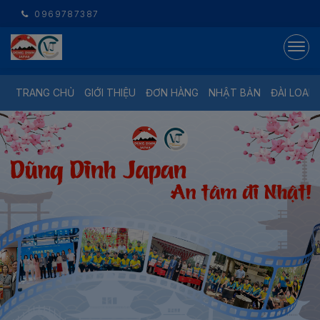
0969787387
TRANG CHỦ
GIỚI THIỆU
ĐƠN HÀNG
NHẬT BẢN
ĐÀI LOAN