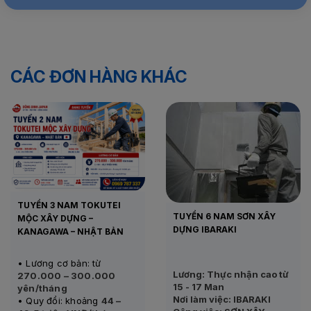
CÁC ĐƠN HÀNG KHÁC
TUYỂN 3 NAM TOKUTEI
TUYỂN 6 NAM SƠN XÂY
MỘC XÂY DỰNG –
DỰNG IBARAKI
KANAGAWA – NHẬT BẢN
• Lương cơ bản: từ
Lương: Thực nhận cao từ
270.000 – 300.000
15 - 17 Man
yên/tháng
Nơi làm việc: IBARAKI
• Quy đổi: khoảng
44 –