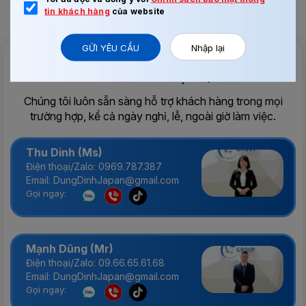
tin khách hàng
của website
GỬI YÊU CẦU
Nhập lại
Tư vấn & Hỗ trợ 24/7
Chúng tôi luôn sẵn sàng hỗ trợ khách hàng trong mọi
trường hợp, kể cả ngày nghỉ, lễ, ngoài giờ làm việc.
Thu Dinh (Ms)
Điện thoại/Zalo: 0969.787.387
Email: DungDinhJapan@gmail.com
Gọi ngay:
Mạnh Dũng (Mr)
Điện thoại/Zalo: 09.66.65.61.68
Email: DungDinhJapan@gmail.com
Gọi ngay: