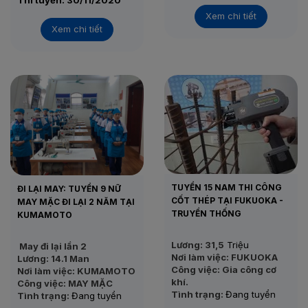
Thi tuyển: 30/11/2020
Xem chi tiết
Xem chi tiết
TUYỂN 15 NAM THI CÔNG
ĐI LẠI MAY: TUYỂN 9 NỮ
CỐT THÉP TẠI FUKUOKA -
MAY MẶC ĐI LẠI 2 NĂM TẠI
TRUYỀN THỐNG
KUMAMOTO
Lương: 31,5
Triệu
May đi lại lần 2
Nơi làm việc: FUKUOKA
Lương: 14.1 Man
Công việc: Gia công cơ
Nơi làm việc: KUMAMOTO
khí.
Công việc: MAY MẶC
Tình trạng:
Đang tuyển
Tình trạng:
Đang tuyển
Thi tuyển: 22/11/2020
Thi tuyển: 05/12/2020