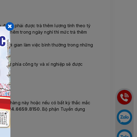
ao động phải được trả thêm lương tính theo tỷ
 làm thêm trong ngày nghỉ thì mức trả thêm
ủa thời gian làm việc bình thường trong những
ầu từ phía công ty và xí nghiệp sẽ được
ển đơn hàng này hoặc nếu có bất kỳ thắc mắc
oại: 024.6659.8150.
Bộ phận Tuyển dụng