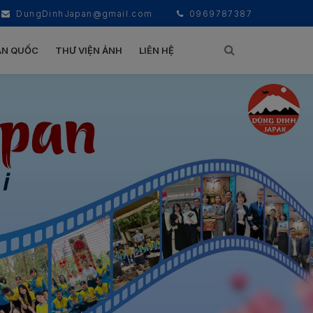
DungDinhJapan@gmail.com
0969787387
ÀN QUỐC
THƯ VIỆN ẢNH
LIÊN HỆ