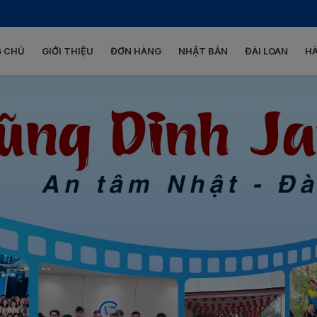
 CHỦ
GIỚI THIỆU
ĐƠN HÀNG
NHẬT BẢN
ĐÀI LOAN
H