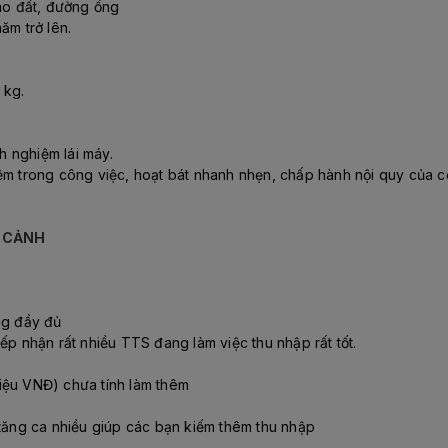
đào đất, đường ống
ăm trở lên.
 kg.
nh nghiệm lái máy.
ệm trong công việc, hoạt bát nhanh nhẹn, chấp hành nội quy của cô
T CẢNH
ng đầy đủ
ếp nhận rất nhiều TTS đang làm việc thu nhập rất tốt.
iệu VNĐ) chưa tính làm thêm
 tăng ca nhiều giúp các bạn kiếm thêm thu nhập