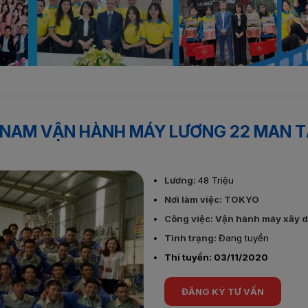
NH MÁY LƯƠNG 22 MAN TẠI TOKYO
 NAM VẬN HÀNH MÁY LƯƠNG 22 MAN T
Lương:
48 Triệu
Nơi làm việc: TOKYO
Công việc: Vận hành máy xây 
Tình trạng:
Đang tuyển
Thi tuyển: 03/11/2020
ĐĂNG KÝ TƯ VẤN