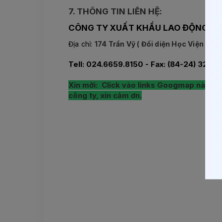
7. THÔNG TIN LIÊN HỆ:
CÔNG TY XUẤT KHẨU LAO ĐỘNG T
Địa chỉ:
174 Trần Vỹ ( Đối diện Học Viện Tư P
Tell: 024.6659.8150 - Fax: (84-24) 3212 
Xin mời: Click vào links Googmap này, sẽ
công ty, xin cảm ơn.