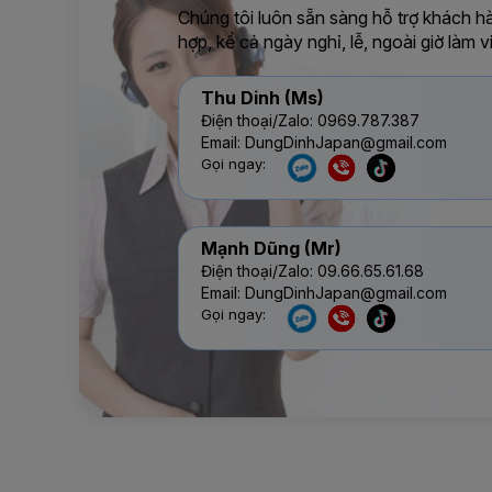
Chúng tôi luôn sẵn sàng hỗ trợ khách h
hợp, kể cả ngày nghỉ, lễ, ngoài giờ làm v
Thu Dinh (Ms)
Điện thoại/Zalo: 0969.787.387
Email: DungDinhJapan@gmail.com
Gọi ngay:
Mạnh Dũng (Mr)
Điện thoại/Zalo: 09.66.65.61.68
Email: DungDinhJapan@gmail.com
Gọi ngay: