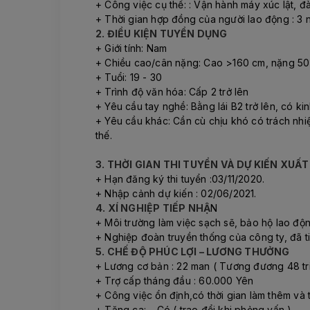
+ Công việc cụ thể: : Vận hành máy xúc lật, 
+ Thời gian hợp đồng của người lao động : 3 n
2. ĐIỀU KIỆN TUYỂN DỤNG
+ Giới tính: Nam
+ Chiều cao/cân nặng: Cao >160 cm, nặng 50
+ Tuổi: 19 - 30
+ Trình độ văn hóa: Cấp 2 trở lên
+ Yêu cầu tay nghề: Bằng lái B2 trở lên, có ki
+ Yêu cầu khác: Cần cù chịu khó có trách nhi
thế.
3. THỜI GIAN THI TUYỂN VÀ DỰ KIẾN XUẤ
+ Hạn đăng ký thi tuyển :03/11/2020.
+ Nhập cảnh dự kiến : 02/06/2021.
4. XÍ NGHIỆP TIẾP NHẬ
N
+ Môi trường làm việc sạch sẽ, bảo hộ lao độ
+ Nghiệp đoàn truyền thống của công ty, đã ti
5. CHẾ ĐỘ PHÚC LỢI – LƯƠNG THƯỞNG
+ Lương cơ bản : 22 man ( Tương đương 48 tr
+ Trợ cấp tháng đầu : 60.000 Yên
+ Công việc ổn định,có thời gian làm thêm và
+ Tăng ca: – Có ( trao đổi khi phỏng vấn )