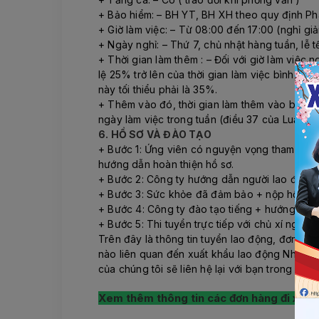
+ Bảo hiểm: – BH YT, BH XH theo quy định Ph
+ Giờ làm việc: – Từ 08:00 đến 17:00 (nghỉ giả
+ Ngày nghỉ: – Thứ 7, chủ nhật hàng tuần, lễ 
+ Thời gian làm thêm : – Đối với giờ làm việc n
lệ 25% trở lên của thời gian làm việc bình th
này tối thiểu phải là 35%.
+ Thêm vào đó, thời gian làm thêm vào buổi đê
ngày làm việc trong tuần (điều 37 của Luật L
6. HỒ SƠ VÀ ĐÀO TẠO
+ Bước 1: Ứng viên có nguyện vọng tham gia đ
hướng dẫn hoàn thiện hồ sơ.
+ Bước 2: Công ty hướng dẫn người lao động 
+ Bước 3: Sức khỏe đã đảm bảo + nộp hồ sơ + 
+ Bước 4: Công ty đào tạo tiếng + hướng dẫn 
+ Bước 5: Thi tuyển trực tiếp với chủ xí nghi
Trên đây là thông tin tuyển lao động, đơn hà
nào liên quan đến xuất khẩu lao động Nhật Bả
của chúng tôi sẽ liên hệ lại với bạn trong ít phú
Xem thêm thông tin các đơn hàng đi xuất