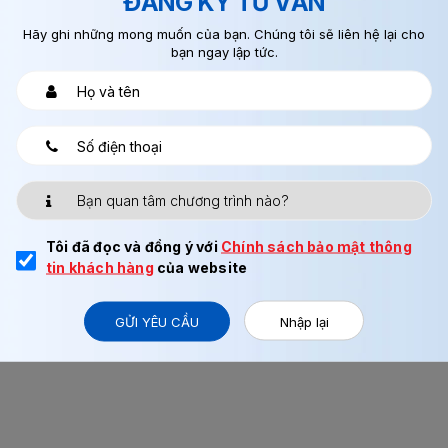
ĐĂNG KÝ TƯ VẤN
Hãy ghi những mong muốn của bạn. Chúng tôi sẽ liên hệ lại cho
bạn ngay lập tức.
RAENCO QUỐC TẾ
háp ), Mai Dịch, Cầu Giấy, Hà Nội
368
 đưa bạn tới
Tôi đã đọc và đồng ý với
Chính sách bảo mật thông
tin khách hàng
của website
GỬI YÊU CẦU
Nhập lại