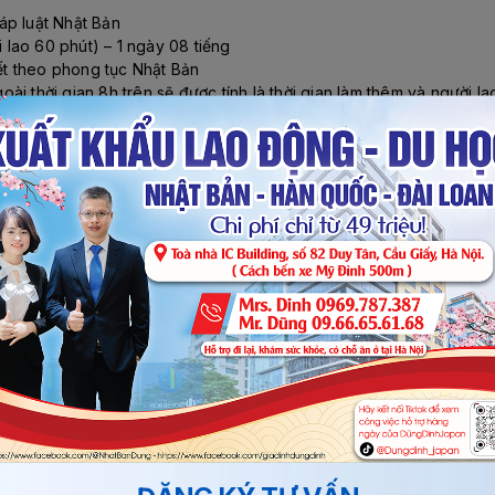
áp luật Nhật Bản
i lao 60 phút) – 1 ngày 08 tiếng
tết theo phong tục Nhật Bản
goài thời gian 8h trên sẽ được tính là thời gian làm thêm và người l
ường trong những ngày làm việc trong tuần. Nếu người lao động phải
m (sau 10 giờ tối đến 5 giờ sáng) sẽ được tính thêm 25% trở lên c
ao Động tiêu chuẩn)
ược tư vấn chi tiết tại văn phòng công ty, nếu đáp ứng được yêu c
đi khám sức khỏe.
đặt cọc thi tuyển + nhập học tại trung tâm đào tạo
thi tuyển
ệp Nhật Bản + ký hợp đồng lao động.
ng đi Nhật chế biến thực phẩm. Người lao động có nhu cầu thi tuy
n, đừng ngần ngại liên hệ với
Traenco Quốc Tế
qua
Số điện th
t.
 khẩu lao động Nhật Bản hấp dẫn với mức thu nhập cao.