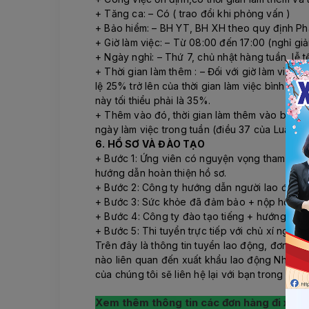
+ Tăng ca: – Có ( trao đổi khi phỏng vấn )
+ Bảo hiểm: – BH YT, BH XH theo quy định Ph
+ Giờ làm việc: – Từ 08:00 đến 17:00 (nghỉ giả
+ Ngày nghỉ: – Thứ 7, chủ nhật hàng tuần, lễ 
+ Thời gian làm thêm : – Đối với giờ làm việc n
lệ 25% trở lên của thời gian làm việc bình th
này tối thiểu phải là 35%.
+ Thêm vào đó, thời gian làm thêm vào buổi đê
ngày làm việc trong tuần (điều 37 của Luật L
6. HỒ SƠ VÀ ĐÀO TẠO
+ Bước 1: Ứng viên có nguyện vọng tham gia đ
hướng dẫn hoàn thiện hồ sơ.
+ Bước 2: Công ty hướng dẫn người lao động 
+ Bước 3: Sức khỏe đã đảm bảo + nộp hồ sơ + 
+ Bước 4: Công ty đào tạo tiếng + hướng dẫn 
+ Bước 5: Thi tuyển trực tiếp với chủ xí nghi
Trên đây là thông tin tuyển lao động, đơn hà
nào liên quan đến xuất khẩu lao động Nhật Bả
của chúng tôi sẽ liên hệ lại với bạn trong ít phú
Xem thêm thông tin các đơn hàng đi xuất