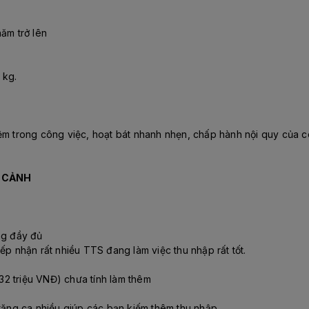
ăm trở lên
 kg.
ệm trong công việc, hoạt bát nhanh nhẹn, chấp hành nội quy của cô
T CẢNH
ng đầy đủ
ếp nhận rất nhiều TTS đang làm việc thu nhập rất tốt.
2 triệu VNĐ) chưa tính làm thêm
 tăng ca nhiều giúp các bạn kiếm thêm thu nhập