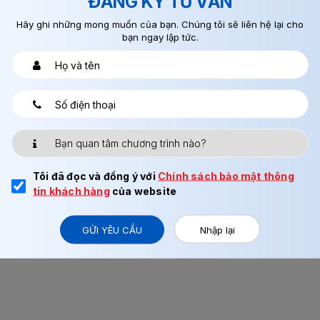
ĐĂNG KÝ TƯ VẤN
Hãy ghi những mong muốn của bạn. Chúng tôi sẽ liên hệ lại cho
bạn ngay lập tức.
 TRAENCO QUỐC TẾ
háp ), Mai Dịch, Cầu Giấy, Hà Nội
68
 đưa bạn tới
Tôi đã đọc và đồng ý với
Chính sách bảo mật thông
tin khách hàng
của website
GỬI YÊU CẦU
Nhập lại