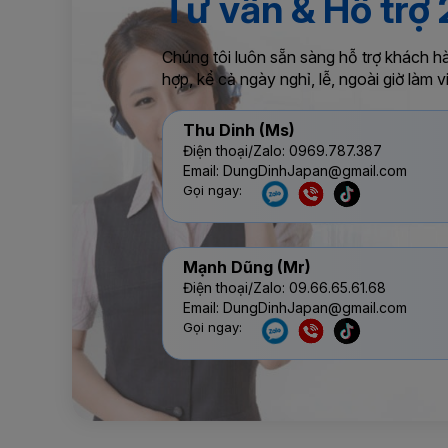
Tư vấn & Hỗ trợ
Chúng tôi luôn sẵn sàng hỗ trợ khách h
hợp, kể cả ngày nghỉ, lễ, ngoài giờ làm v
Thu Dinh (Ms)
Điện thoại/Zalo: 0969.787.387
Email: DungDinhJapan@gmail.com
Gọi ngay:
Mạnh Dũng (Mr)
Điện thoại/Zalo: 09.66.65.61.68
Email: DungDinhJapan@gmail.com
Gọi ngay: