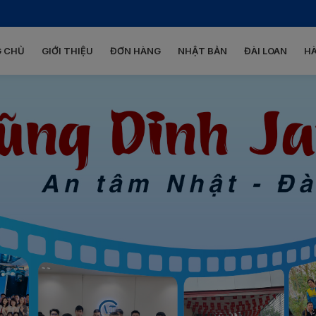
 CHỦ
GIỚI THIỆU
ĐƠN HÀNG
NHẬT BẢN
ĐÀI LOAN
H