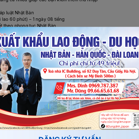
áp luật Nhật Bản
i lao 60 phút) – 1 ngày 08 tiếng
tết theo phong tục Nhật Bản
goài thời gian 8h trên sẽ được tính là thời gian làm thêm và người l
ường trong những ngày làm việc trong tuần. Nếu người lao động phải
m (sau 10 giờ tối đến 5 giờ sáng) sẽ được tính thêm 25% trở lên c
ao Động tiêu chuẩn)
ược tư vấn chi tiết tại văn phòng công ty, nếu đáp ứng được yêu c
đi khám sức khỏe.
đặt cọc thi tuyển + nhập học tại trung tâm đào tạo
thi tuyển
ệp Nhật Bản + ký hợp đồng lao động
ng đi Nhật chế biến thực phẩm. Người lao động có nhu cầu thi tuy
n, đừng ngần ngại liên hệ với
Traenco Quốc Tế
qua
Số điện th
t.
 khẩu lao động Nhật Bản hấp dẫn với mức thu nhập cao.