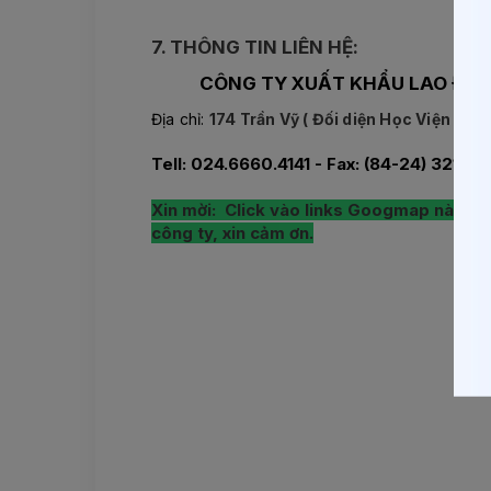
7. THÔNG TIN LIÊN HỆ:
CÔNG TY XUẤT KHẨU LAO ĐỘNG
Địa chỉ:
174 Trần Vỹ ( Đối diện Học Viện Tư P
Tell: 024.6660.4141 - Fax: (84-24) 3212 3
Xin mời: Click vào links Googmap này, sẽ
công ty, xin cảm ơn.