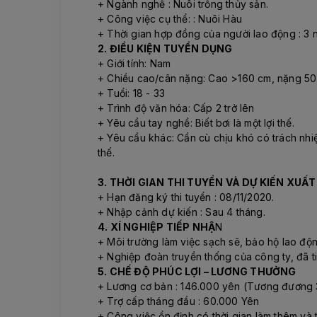
+ Ngành nghề : Nuôi trồng thủy sản.
+ Công việc cụ thể: : Nuôi Hàu
+ Thời gian hợp đồng của người lao động : 3 n
2. ĐIỀU KIỆN TUYỂN DỤNG
+ Giới tính: Nam
+ Chiều cao/cân nặng: Cao >160 cm, nặng 50
+ Tuổi: 18 - 33
+ Trình độ văn hóa: Cấp 2 trở lên
+ Yêu cầu tay nghề: Biết bơi là một lợi thế.
+ Yêu cầu khác: Cần cù chịu khó có trách nhi
thế.
3. THỜI GIAN THI TUYỂN VÀ DỰ KIẾN XUẤ
+ Hạn đăng ký thi tuyển : 08/11/2020.
+ Nhập cảnh dự kiến : Sau 4 tháng.
4. XÍ NGHIỆP TIẾP NHẬ
N
+ Môi trường làm việc sạch sẽ, bảo hộ lao độ
+ Nghiệp đoàn truyền thống của công ty, đã ti
5. CHẾ ĐỘ PHÚC LỢI – LƯƠNG THƯỞNG
+ Lương cơ bản : 146.000 yên (Tương đương 3
+ Trợ cấp tháng đầu : 60.000 Yên
+ Công việc ổn định,có thời gian làm thêm và