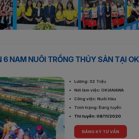
g thủy sản tại OKINAWA
 6 NAM NUÔI TRỒNG THỦY SẢN TẠI O
Lương: 32
Triệu
Nơi làm việc: OKIANAWA
Công việc: Nuôi Hàu
Tình trạng:
Đang tuyển
Thi tuyển: 08/11/2020
ĐĂNG KÝ TƯ VẤN