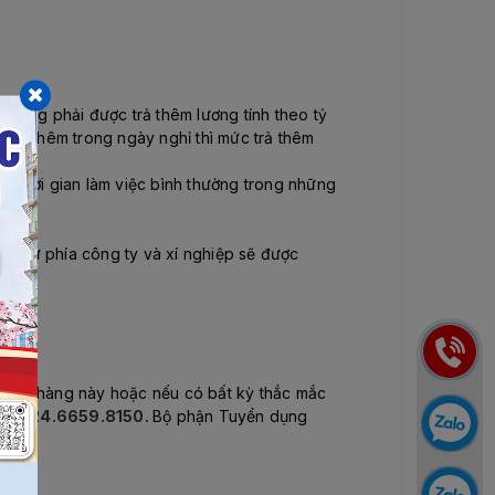
ao động phải được trả thêm lương tính theo tỷ
 làm thêm trong ngày nghỉ thì mức trả thêm
ủa thời gian làm việc bình thường trong những
ầu từ phía công ty và xí nghiệp sẽ được
ển đơn hàng này hoặc nếu có bất kỳ thắc mắc
oại: 024.6659.8150.
Bộ phận Tuyển dụng