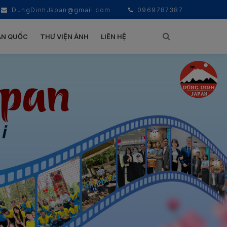
DungDinhJapan@gmail.com
0969787387
ÀN QUỐC
THƯ VIỆN ẢNH
LIÊN HỆ