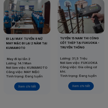
TUYỂN 15 NAM THI CÔNG
ĐI LẠI MAY: TUYỂN 9 NỮ
CỐT THÉP TẠI FUKUOKA -
MAY MẶC ĐI LẠI 2 NĂM TẠI
TRUYỀN THỐNG
KUMAMOTO
Lương: 31,5
Triệu
May đi lại lần 2
Nơi làm việc: FUKUOKA
Lương: 14.1 Man
Công việc: Gia công cơ
Nơi làm việc: KUMAMOTO
khí.
Công việc: MAY MẶC
Tình trạng:
Đang tuyển
Tình trạng:
Đang tuyển
Thi tuyển: 22/11/2020
Thi tuyển: 05/12/2020
Xem chi tiết
Xem chi tiết