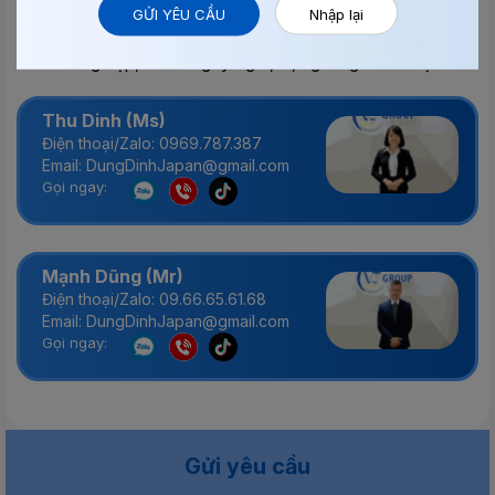
GỬI YÊU CẦU
Nhập lại
Chúng tôi luôn sẵn sàng hỗ trợ khách hàng trong mọi
trường hợp, kể cả ngày nghỉ, lễ, ngoài giờ làm việc.
Thu Dinh (Ms)
Điện thoại/Zalo: 0969.787.387
Email: DungDinhJapan@gmail.com
Gọi ngay:
Mạnh Dũng (Mr)
Điện thoại/Zalo: 09.66.65.61.68
Email: DungDinhJapan@gmail.com
Gọi ngay:
Gửi yêu cầu