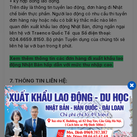
+ ký hợp đồng lao động.
Trên đây là thông tin tuyển lao động, đơn hàng đi Nhật
chế biến thực phẩm. Người lao động có nhu cầu thi tuyển
đơn hàng này hoặc nếu có bất kỳ thắc mắc nào liên
quan đến xuất khẩu lao động Nhật Bản, đừng ngần ngại
liên hệ với
Traenco Quốc Tế
qua
Số điện thoại:
024.6659.8150.
Bộ phận Tuyển dụng của chúng tôi sẽ
liên hệ lại với bạn trong ít phút.
Xem thêm thông tin các đơn hàng đi xuất khẩu lao
động Nhật Bản hấp dẫn với mức thu nhập cao.
7. THÔNG TIN LIÊN HỆ:
CÔNG TY XUẤT KHẨU LAO ĐỘNG TRAENCO
QUỐC TẾ
Địa chỉ:
174 Trần Vỹ ( Đối diện Học Viện Tư Pháp ), Mai
Dịch, Cầu Giấy, Hà Nội
Tell: 024.6659.8150 - Fax: (84-24) 3212 368