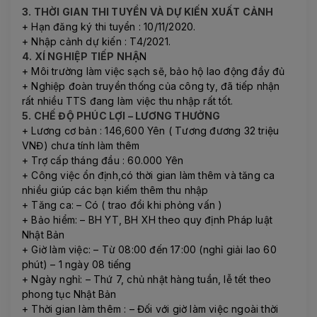
3. THỜI GIAN THI TUYỂN VÀ DỰ KIẾN XUẤT CẢNH
+ Hạn đăng ký thi tuyển : 10/11/2020.
+ Nhập cảnh dự kiến : T4/2021.
4. XÍ NGHIỆP TIẾP NHẬ
N
+ Môi trường làm việc sạch sẽ, bảo hộ lao động đầy đủ
+ Nghiệp đoàn truyền thống của công ty, đã tiếp nhận
rất nhiều TTS đang làm việc thu nhập rất tốt.
5. CHẾ ĐỘ PHÚC LỢI – LƯƠNG THƯỞNG
+ Lương cơ bản : 146,600 Yên ( Tương đương 32 triệu
VNĐ) chưa tính làm thêm
+ Trợ cấp tháng đầu : 60.000 Yên
+ Công việc ổn định,có thời gian làm thêm và tăng ca
nhiều giúp các bạn kiếm thêm thu nhập
+ Tăng ca: – Có ( trao đổi khi phỏng vấn )
+ Bảo hiểm: – BH YT, BH XH theo quy định Pháp luật
Nhật Bản
+ Giờ làm việc: – Từ 08:00 đến 17:00 (nghỉ giải lao 60
phút) – 1 ngày 08 tiếng
+ Ngày nghỉ: – Thứ 7, chủ nhật hàng tuần, lễ tết theo
phong tục Nhật Bản
+ Thời gian làm thêm : – Đối với giờ làm việc ngoài thời