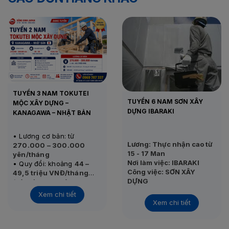
TUYỂN 3 NAM TOKUTEI
TUYỂN 6 NAM SƠN XÂY
MỘC XÂY DỰNG –
DỰNG IBARAKI
KANAGAWA – NHẬT BẢN
• Lương cơ bản: từ
Lương: Thực nhận cao từ
270.000 – 300.000
15 - 17 Man
yên/tháng
Nơi làm việc: IBARAKI
• Quy đổi: khoảng
44 –
Công việc: SƠN XÂY
49,5 triệu VNĐ/tháng
DỰNG
(Tỷ giá tham khảo: 1.000
• Thu nhập thực tế:
45 –
Tình trạng:
Đang tuyển
yên ≈ 165.331 VNĐ)
55 triệu VNĐ/tháng
Xem chi tiết
Thi tuyển: 25/11/2020
Xem chi tiết
• Nơi làm việc: Kanagawa
– Nhật Bản
• Công việc: Gia công,