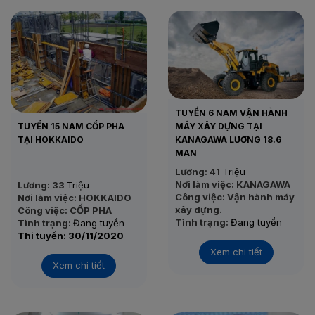
dựng khung nhà gỗ
• Tình trạng: Đang tuyển
• Thi tuyển: Sau khi đủ
form
TUYỂN 6 NAM VẬN HÀNH
TUYỂN 15 NAM CỐP PHA
MÁY XÂY DỰNG TẠI
TẠI HOKKAIDO
KANAGAWA LƯƠNG 18.6
MAN
Lương: 41
Triệu
Nơi làm việc: KANAGAWA
Lương: 33
Triệu
Công việc: Vận hành máy
Nơi làm việc: HOKKAIDO
xây dựng.
Công việc: CỐP PHA
Tình trạng:
Đang tuyển
Tình trạng:
Đang tuyển
Thi tuyển: 24/11/2020
Thi tuyển: 30/11/2020
Xem chi tiết
Xem chi tiết