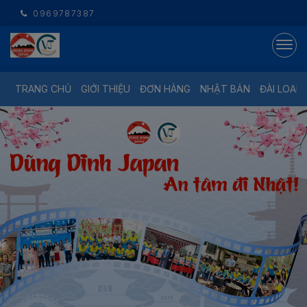
0969787387
TRANG CHỦ
GIỚI THIỆU
ĐƠN HÀNG
NHẬT BẢN
ĐÀI LOAN