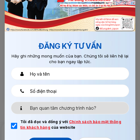
Xin mời: Click vào links Googmap này, sẽ đưa bạn
tới
công ty, xin cảm ơn.
ĐĂNG KÝ TƯ VẤN
Hãy ghi những mong muốn của bạn. Chúng tôi sẽ liên hệ lại
cho bạn ngay lập tức.
Tôi đã đọc và đồng ý với
Chính sách bảo mật thông
tin khách hàng
của website
Tư vấn & Hỗ trợ 24/7