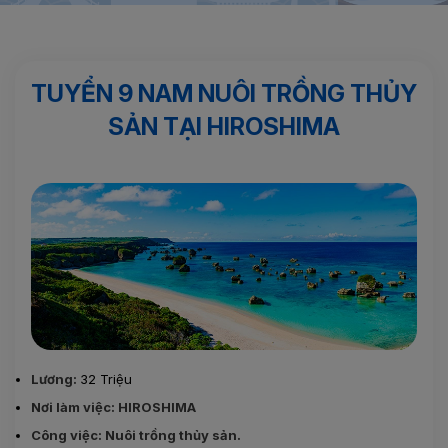
Trang chủ
Sản phẩm nổi bật
TUYỂN 9 NAM NUÔI TRỒNG
THỦY SẢN TẠI HIROSHIMA
TUYỂN 9 NAM NUÔI TRỒNG THỦY
SẢN TẠI HIROSHIMA
Lương:
32 Triệu
Nơi làm việc: HIROSHIMA
Công việc: Nuôi trồng thủy sản.