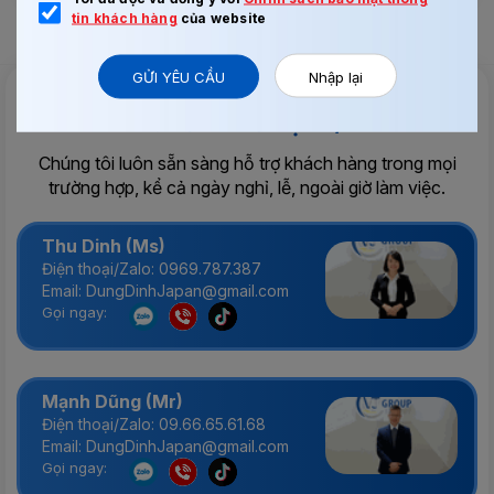
tin khách hàng
của website
GỬI YÊU CẦU
Nhập lại
Tư vấn & Hỗ trợ 24/7
Chúng tôi luôn sẵn sàng hỗ trợ khách hàng trong mọi
trường hợp, kể cả ngày nghỉ, lễ, ngoài giờ làm việc.
Thu Dinh (Ms)
Điện thoại/Zalo: 0969.787.387
Email: DungDinhJapan@gmail.com
Gọi ngay:
Mạnh Dũng (Mr)
Điện thoại/Zalo: 09.66.65.61.68
Email: DungDinhJapan@gmail.com
Gọi ngay: