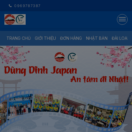
0969787387
TRANG CHỦ
GIỚI THIỆU
ĐƠN HÀNG
NHẬT BẢN
ĐÀI LOAN