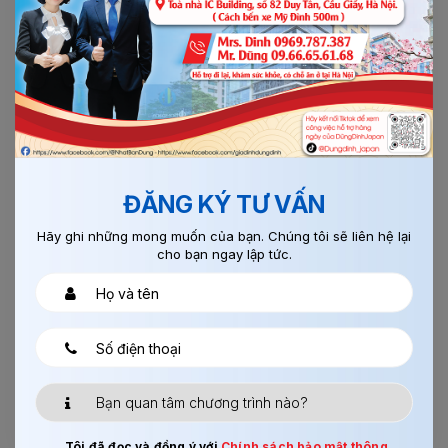
CÔNG TY XUẤT KHẨU LAO ĐỘNG
TRAENCO QUỐC TẾ
Địa chỉ:
174 Trần Vỹ ( Đối diện Học Viện Tư Pháp ), Mai
Dịch, Cầu Giấy, Hà Nội
Tell: 024.6659.8150 - Fax: (84-24) 3212 368
Xin mời: Click vào links Googmap này, sẽ đưa bạn tới
công ty, xin cảm ơn.
ĐĂNG KÝ TƯ VẤN
Hãy ghi những mong muốn của bạn. Chúng tôi sẽ liên hệ lại
cho bạn ngay lập tức.
Tôi đã đọc và đồng ý với
Chính sách bảo mật thông