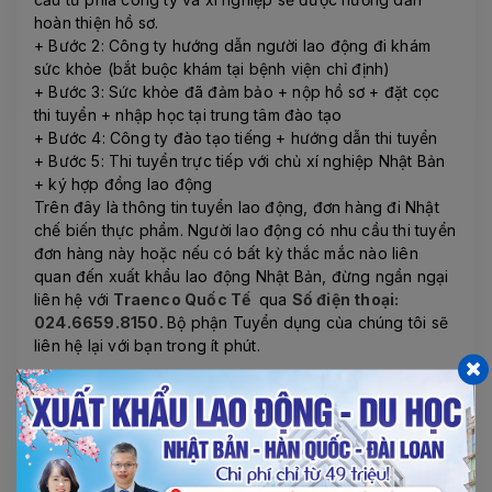
hoàn thiện hồ sơ.
+ Bước 2: Công ty hướng dẫn người lao động đi khám
sức khỏe (bắt buộc khám tại bệnh viện chỉ định)
+ Bước 3: Sức khỏe đã đảm bảo + nộp hồ sơ + đặt cọc
thi tuyển + nhập học tại trung tâm đào tạo
+ Bước 4: Công ty đào tạo tiếng + hướng dẫn thi tuyển
+ Bước 5: Thi tuyển trực tiếp với chủ xí nghiệp Nhật Bản
+ ký hợp đồng lao động
Trên đây là thông tin tuyển lao động, đơn hàng đi Nhật
chế biến thực phẩm. Người lao động có nhu cầu thi tuyển
đơn hàng này hoặc nếu có bất kỳ thắc mắc nào liên
quan đến xuất khẩu lao động Nhật Bản, đừng ngần ngại
liên hệ với
Traenco Quốc Tế
qua
Số điện thoại:
024.6659.8150.
Bộ phận Tuyển dụng của chúng tôi sẽ
liên hệ lại với bạn trong ít phút.
Xem thêm thông tin các đơn hàng đi xuất khẩu lao
động Nhật Bản hấp dẫn với mức thu nhập cao.
7. THÔNG TIN LIÊN HỆ: