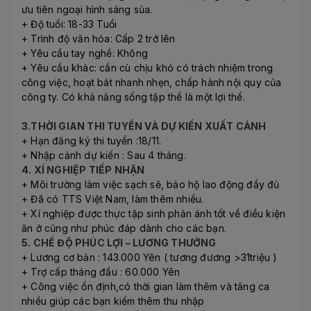
ưu tiên ngoại hình sáng sủa.
+ Độ tuổi: 18-33 Tuổi
+ Trình độ văn hóa: Cấp 2 trở lên
+ Yêu cầu tay nghề: Không
+ Yêu cầu khác: cần cù chịu khó có trách nhiệm trong
công việc, hoạt bát nhanh nhẹn, chấp hành nội quy của
công ty. Có khả năng sống tập thể là một lợi thế.
3.THỜI GIAN THI TUYỂN VÀ DỰ KIẾN XUẤT CẢNH
+ Hạn đăng ký thi tuyển :18/11.
+ Nhập cảnh dự kiến : Sau 4 tháng.
4. XÍ NGHIỆP TIẾP NHẬN
+ Môi trường làm việc sạch sẽ, bảo hộ lao động đầy đủ
+ Đã có TTS Việt Nam, làm thêm nhiều.
+ Xí nghiệp được thực tập sinh phản ánh tốt về điều kiện
ăn ở cũng như phúc đáp dành cho các bạn.
5. CHẾ ĐỘ PHÚC LỢI – LƯƠNG THƯỞNG
+ Lương cơ bản : 143.000 Yên ( tương đương >31triệu )
+ Trợ cấp tháng đầu : 60.000 Yên
+ Công việc ổn định,có thời gian làm thêm và tăng ca
nhiều giúp các bạn kiếm thêm thu nhập