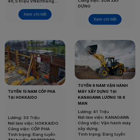
Công việc: SƠN XÂY
49,5 triệu VNĐ/tháng
DỰNG
(Tỷ giá tham khảo: 1.000
• Thu nhập thực tế:
45 –
Tình trạng:
Đang tuyển
yên ≈ 165.331 VNĐ)
55 triệu VNĐ/tháng
Xem chi tiết
Thi tuyển: 25/11/2020
Xem chi tiết
• Nơi làm việc: Kanagawa
– Nhật Bản
• Công việc: Gia công,
dựng khung nhà gỗ
• Tình trạng: Đang tuyển
• Thi tuyển: Sau khi đủ
form
TUYỂN 6 NAM VẬN HÀNH
TUYỂN 15 NAM CỐP PHA
MÁY XÂY DỰNG TẠI
TẠI HOKKAIDO
KANAGAWA LƯƠNG 18.6
MAN
Lương: 41
Triệu
Nơi làm việc: KANAGAWA
Lương: 33
Triệu
Công việc: Vận hành máy
Nơi làm việc: HOKKAIDO
xây dựng.
Công việc: CỐP PHA
Tình trạng:
Đang tuyển
Tình trạng:
Đang tuyển
Thi tuyển: 24/11/2020