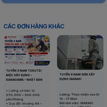
CÁC ĐƠN HÀNG KHÁC
TUYỂN 3 NAM TOKUTEI
TUYỂN 6 NAM SƠN XÂY
MỘC XÂY DỰNG –
DỰNG IBARAKI
KANAGAWA – NHẬT BẢN
• Lương cơ bản: từ
Lương: Thực nhận cao từ
270.000 – 300.000
15 - 17 Man
yên/tháng
Nơi làm việc: IBARAKI
• Quy đổi: khoảng
44 –