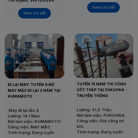
Thi tuyển: 30/11/2020
Xem chi tiết
Xem chi tiết
TUYỂN 15 NAM THI CÔNG
ĐI LẠI MAY: TUYỂN 9 NỮ
CỐT THÉP TẠI FUKUOKA -
MAY MẶC ĐI LẠI 2 NĂM TẠI
TRUYỀN THỐNG
KUMAMOTO
Lương: 31,5
Triệu
May đi lại lần 2
Nơi làm việc: FUKUOKA
Lương: 14.1 Man
Công việc: Gia công cơ
Nơi làm việc: KUMAMOTO
khí.
Công việc: MAY MẶC
Tình trạng:
Đang tuyển
Tình trạng:
Đang tuyển
Thi tuyển: 22/11/2020
Thi tuyển: 05/12/2020