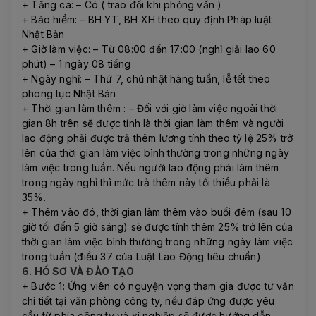
+ Tăng ca: – Có ( trao đổi khi phỏng vấn )
+ Bảo hiểm: – BH YT, BH XH theo quy định Pháp luật
Nhật Bản
+ Giờ làm việc: – Từ 08:00 đến 17:00 (nghỉ giải lao 60
phút) – 1 ngày 08 tiếng
+ Ngày nghỉ: – Thứ 7, chủ nhật hàng tuần, lễ tết theo
phong tục Nhật Bản
+ Thời gian làm thêm : – Đối với giờ làm việc ngoài thời
gian 8h trên sẽ được tính là thời gian làm thêm và người
lao động phải được trả thêm lương tính theo tỷ lệ 25% trở
lên của thời gian làm việc bình thường trong những ngày
làm việc trong tuần. Nếu người lao động phải làm thêm
trong ngày nghỉ thì mức trả thêm này tối thiểu phải là
35%.
+ Thêm vào đó, thời gian làm thêm vào buổi đêm (sau 10
giờ tối đến 5 giờ sáng) sẽ được tính thêm 25% trở lên của
thời gian làm việc bình thường trong những ngày làm việc
trong tuần (điều 37 của Luật Lao Động tiêu chuẩn)
6. HỒ SƠ VÀ ĐÀO TẠO
+ Bước 1: Ứng viên có nguyện vọng tham gia được tư vấn
chi tiết tại văn phòng công ty, nếu đáp ứng được yêu
cầu từ phía công ty và xí nghiệp sẽ được hướng dẫn