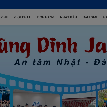
 CHỦ
GIỚI THIỆU
ĐƠN HÀNG
NHẬT BẢN
ĐÀI LOAN
H