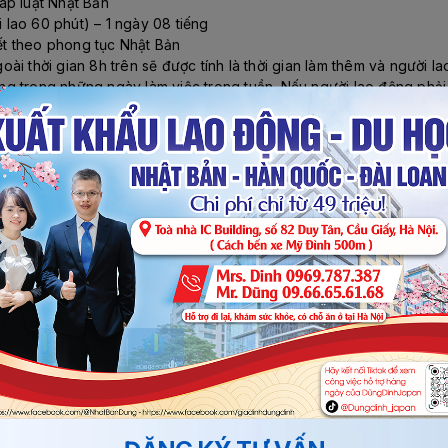
áp luật Nhật Bản
i lao 60 phút) – 1 ngày 08 tiếng
tết theo phong tục Nhật Bản
goài thời gian 8h trên sẽ được tính là thời gian làm thêm và người l
ường trong những ngày làm việc trong tuần. Nếu người lao động phải
m (sau 10 giờ tối đến 5 giờ sáng) sẽ được tính thêm 25% trở lên c
ao Động tiêu chuẩn)
ược tư vấn chi tiết tại văn phòng công ty, nếu đáp ứng được yêu c
i khám sức khỏe (bắt buộc khám tại bệnh viện chỉ định)
đặt cọc thi tuyển + nhập học tại trung tâm đào tạo
thi tuyển
ệp Nhật Bản + ký hợp đồng lao động
ng đi Nhật chế biến thực phẩm. Người lao động có nhu cầu thi tuy
n, đừng ngần ngại liên hệ với
Traenco Quốc Tế
qua
Số điện th
t.
 khẩu lao động Nhật Bản hấp dẫn với mức thu nhập cao.