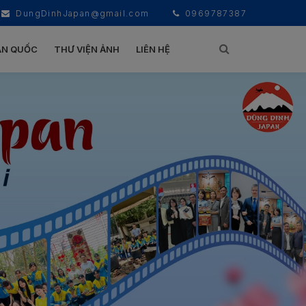
DungDinhJapan@gmail.com
0969787387
ÀN QUỐC
THƯ VIỆN ẢNH
LIÊN HỆ