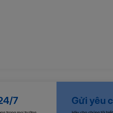
 24/7
Gửi yêu 
àng trong mọi trường
Hãy cho chúng tôi biết