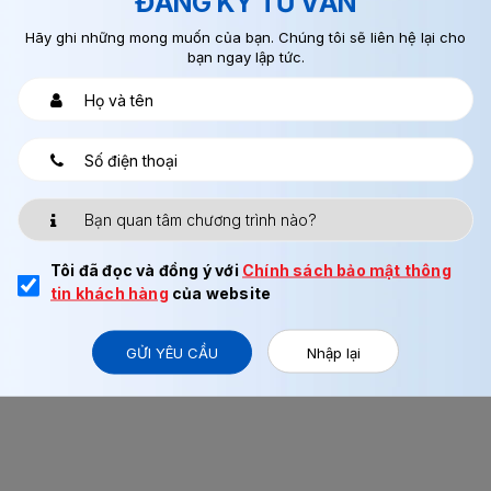
ĐĂNG KÝ TƯ VẤN
Hãy ghi những mong muốn của bạn. Chúng tôi sẽ liên hệ lại cho
 TRAENCO QUỐC TẾ
bạn ngay lập tức.
háp ), Mai Dịch, Cầu Giấy, Hà Nội
368
 đưa bạn tới
Tôi đã đọc và đồng ý với
Chính sách bảo mật thông
tin khách hàng
của website
GỬI YÊU CẦU
Nhập lại