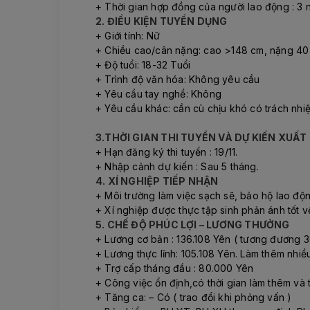
+ Thời gian hợp đồng của người lao động : 3 n
2. ĐIỀU KIỆN TUYỂN DỤNG
+ Giới tính: Nữ
+ Chiều cao/cân nặng: cao >148 cm, nặng 40 k
+ Độ tuổi: 18-32 Tuổi
+ Trình độ văn hóa: Không yêu cầu
+ Yêu cầu tay nghề: Không
+ Yêu cầu khác: cần cù chịu khó có trách nhiệ
3.THỜI GIAN THI TUYỂN VÀ DỰ KIẾN XUẤ
+ Hạn đăng ký thi tuyển : 19/11.
+ Nhập cảnh dự kiến : Sau 5 tháng.
4. XÍ NGHIỆP TIẾP NHẬN
+ Môi trường làm việc sạch sẽ, bảo hộ lao độ
+ Xí nghiệp được thực tập sinh phản ánh tốt 
5. CHẾ ĐỘ PHÚC LỢI – LƯƠNG THƯỞNG
+ Lương cơ bản : 136.108 Yên ( tương đương 30
+ Lương thực lĩnh: 105.108 Yên. Làm thêm nhiều
+ Trợ cấp tháng đầu : 80.000 Yên
+ Công việc ổn định,có thời gian làm thêm và
+ Tăng ca: – Có ( trao đổi khi phỏng vấn )