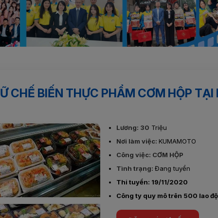
ẾN THỰC PHẨM CƠM HỘP TẠI KUMAMOTO
NỮ CHẾ BIẾN THỰC PHẨM CƠM HỘP TẠ
Lương: 30
Triệu
Nơi làm việc:
KUMAMOTO
Công việc: CƠM HỘP
Tình trạng:
Đang tuyển
Thi tuyển: 19/11/2020
Công ty quy mô trên 500 lao đ