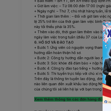
+ Bảo hiểm: – BH YT, BH XH theo quy định Ph
+ Giờ làm việc: – Từ 08:00 đến 17:00 (nghỉ giả
+ Ngày nghỉ: – Thứ 7, chủ nhật hàng tuần, lễ 
+ Thời gian làm thêm : – Đối với giờ làm việc n
lệ 25% trở lên của thời gian làm việc bình th
này tối thiểu phải là 35%.
+ Thêm vào đó, thời gian làm thêm vào buổi đê
ngày làm việc trong tuần (điều 37 của Luật L
6. HỒ SƠ VÀ ĐÀO TẠO
+ Bước 1: Ứng viên có nguyện vọng tham gia đ
hướng dẫn hoàn thiện hồ sơ.
+ Bước 2: Công ty hướng dẫn người lao động đ
+ Bước 3: Sức khỏe đã đảm bảo + nộp hồ sơ + 
+ Bước 4: Công ty đào tạo tiếng + hướng dẫn 
+ Bước 5: Thi tuyển trực tiếp với chủ xí nghi
Trên đây là thông tin tuyển lao động, đơn hà
nào liên quan đến xuất khẩu lao động Nhật Bả
của chúng tôi sẽ liên hệ lại với bạn trong ít phú
Xem thêm thông tin các đơn hàng đi xuất