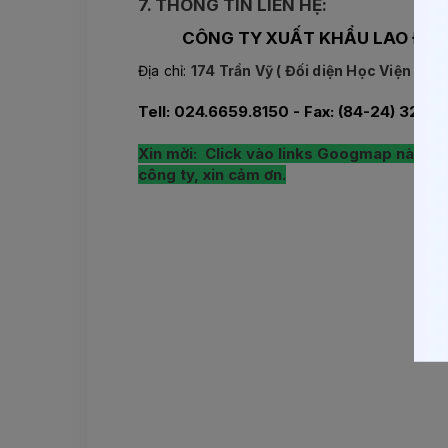
7. THÔNG TIN LIÊN HỆ:
CÔNG TY XUẤT KHẨU LAO ĐỘNG
Địa chỉ:
174 Trần Vỹ ( Đối diện Học Viện Tư P
Tell: 024.6659.8150 - Fax: (84-24) 3212 
Xin mời: Click vào links Googmap này, sẽ
công ty, xin cảm ơn.