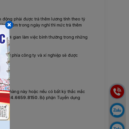
ao động phải được trả thêm lương tính theo tỷ
 làm thêm trong ngày nghỉ thì mức trả thêm
ủa thời gian làm việc bình thường trong những
ầu từ phía công ty và xí nghiệp sẽ được
ển đơn hàng này hoặc nếu có bất kỳ thắc mắc
oại: 024.6659.8150.
Bộ phận Tuyển dụng