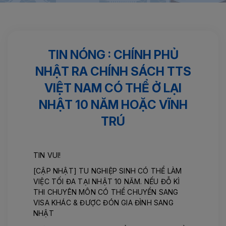
Trang chủ
Tin tức
TIN NÓNG : Chính phủ nhật ra chính sách
TTS...
TIN NÓNG : CHÍNH PHỦ
NHẬT RA CHÍNH SÁCH TTS
VIỆT NAM CÓ THỂ Ở LẠI
NHẬT 10 NĂM HOẶC VĨNH
TRÚ
TIN VUI!
[CẬP NHẬT] TU NGHIỆP SINH CÓ THỂ LÀM
VIỆC TỐI ĐA TẠI NHẬT 10 NĂM. NẾU ĐỖ KÌ
THI CHUYÊN MÔN CÓ THỂ CHUYỂN SANG
VISA KHÁC & ĐƯỢC ĐÓN GIA ĐÌNH SANG
NHẬT