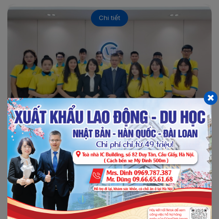
Chi tiết
21/02/2022
0
CÁC LƯU Ý CẦN NHỚ KHI CHUẨN BỊ THỦ TỤC...
Thủ tục đi du học Hàn Quốc bao gồm những nội dung
gì? Làm hồ sơ du học Hàn Quốc có phức tạp và rắc...
Xem thêm