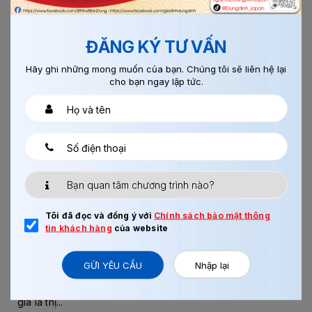
ĐĂNG KÝ TƯ VẤN
Chi tiết
Hãy ghi những mong muốn của bạn. Chúng tôi sẽ liên hệ lại
cho bạn ngay lập tức.
21/02/2022
0
LAO ĐỘNG CHÂU ÂU 2022
Tôi đã đọc và đồng ý với
Chính sách bảo mật thông
tin khách hàng
của website
GỬI YÊU CẦU
Nhập lại
Không hề kém cạnh với các quốc gia phát triển như Mỹ,
Canda,…thị trường xuất khẩu lao động Châu Âu được đánh
giá là thị...