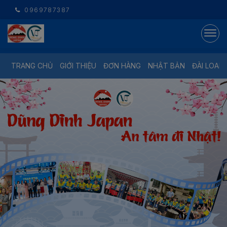
0969787387
TRANG CHỦ
GIỚI THIỆU
ĐƠN HÀNG
NHẬT BẢN
ĐÀI LOAN