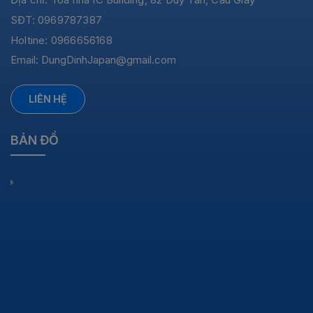
SĐT: 0969787387
Holtine: 0966656168
Email:
DungDinhJapan@gmail.com
LIÊN HỆ
BẢN ĐỒ