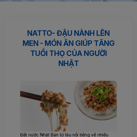
Trang chủ
Tin tức
Natto- Đậu nành lên men - Món ăn giúp
tăng...
NATTO- ĐẬU NÀNH LÊN
MEN - MÓN ĂN GIÚP TĂNG
TUỔI THỌ CỦA NGƯỜI
NHẬT
Đất nước Nhật Bản từ lâu nổi tiếng về nhiều