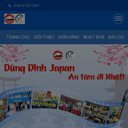
0969787387
TRANG CHỦ
GIỚI THIỆU
ĐƠN HÀNG
NHẬT BẢN
ĐÀI LOAN