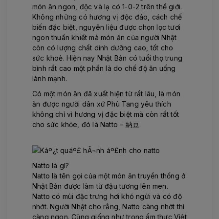
món ăn ngon, độc và lạ có 1-0-2 trên thế giới.
Không những có hương vị độc đáo, cách chế
biến đặc biệt, nguyên liệu được chọn lọc tươi
ngon thuần khiết mà món ăn của người Nhật
còn có lượng chất dinh dưỡng cao, tốt cho
sức khoẻ. Hiện nay Nhật Bản có tuổi thọ trung
bình rất cao một phần là do chế độ ăn uống
lành mạnh.
Có một món ăn đã xuất hiện từ rất lâu, là món
ăn được người dân xứ Phù Tang yêu thích
không chỉ vì hương vị đặc biệt mà còn rất tốt
cho sức khỏe, đó là Natto – 納豆.
Natto là gì?
Natto là tên gọi của một món ăn truyền thống ở
Nhật Bản được làm từ đậu tương lên men.
Natto có mùi đặc trưng hơi khó ngửi và có độ
nhớt. Người Nhật cho rằng, Natto càng nhớt thì
càng ngon. Cũng giống như trong ẩm thực Việt