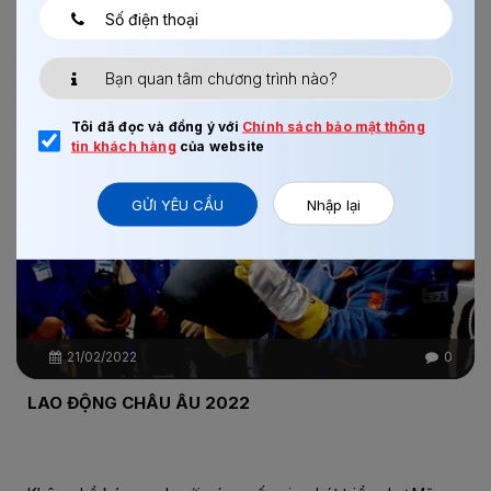
Xem thêm
Tôi đã đọc và đồng ý với
Chính sách bảo mật thông
tin khách hàng
của website
Chi tiết
GỬI YÊU CẦU
Nhập lại
21/02/2022
0
LAO ĐỘNG CHÂU ÂU 2022