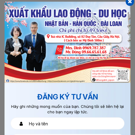
BÀI VIẾT LIÊN QUAN
Chi tiết
21/02/2022
0
ĐĂNG KÝ TƯ VẤN
CÁC LƯU Ý CẦN NHỚ KHI CHUẨN BỊ THỦ TỤC...
Hãy ghi những mong muốn của bạn. Chúng tôi sẽ liên hệ lại
cho bạn ngay lập tức.
Thủ tục đi du học Hàn Quốc bao gồm những nội dung
gì? Làm hồ sơ du học Hàn Quốc có phức tạp và rắc...