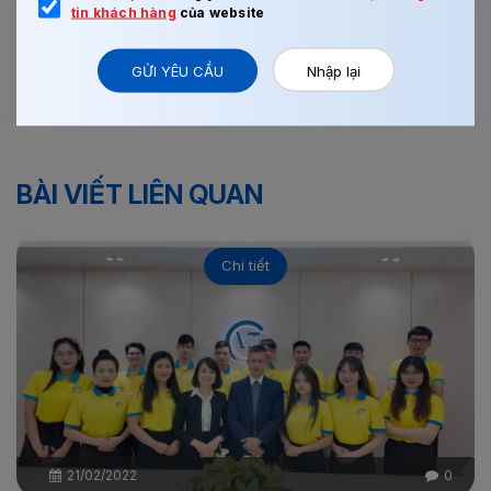
tin khách hàng
của website
GỬI YÊU CẦU
Nhập lại
BÀI VIẾT LIÊN QUAN
Chi tiết
21/02/2022
0