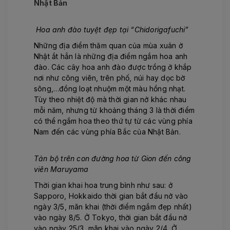
Nhật Bản
Hoa anh đào tuyệt đẹp tại “Chidorigafuchi”
Những địa điểm thăm quan của mùa xuân ở
Nhật ắt hẳn là những địa điểm ngắm hoa anh
đào. Các cây hoa anh đào được trồng ở khắp
nơi như công viên, trên phố, núi hay dọc bờ
sông,…đồng loạt nhuộm một màu hồng nhạt.
Tùy theo nhiệt độ mà thời gian nở khác nhau
mỗi năm, nhưng từ khoảng tháng 3 là thời điểm
có thể ngắm hoa theo thứ tự từ các vùng phía
Nam đến các vùng phía Bắc của Nhật Bản.
Tản bộ trên con đường hoa từ Gion đến công
viên Maruyama
Thời gian khai hoa trung bình như sau: ở
Sapporo, Hokkaido thời gian bắt đầu nở vào
ngày 3/5, mãn khai (thời điểm ngắm đẹp nhất)
vào ngày 8/5. Ở Tokyo, thời gian bắt đầu nở
vào ngày 25/3, mãn khai vào ngày 2/4. Ở