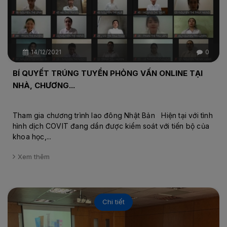
14/12/2021
0
BÍ QUYẾT TRÚNG TUYỂN PHỎNG VẤN ONLINE TẠI
NHÀ, CHƯƠNG...
Tham gia chương trình lao đông Nhật Bản Hiện tại với tình
hình dịch COVIT đang dần được kiểm soát với tiến bộ của
khoa học,...
Xem thêm
Chi tiết