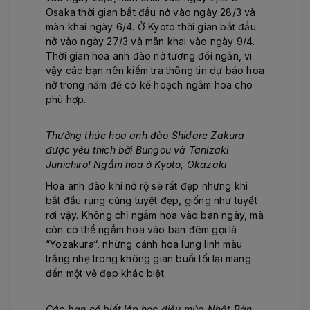
Osaka thời gian bắt đầu nở vào ngày 28/3 và
mãn khai ngày 6/4. Ở Kyoto thời gian bắt đầu
nở vào ngày 27/3 và mãn khai vào ngày 9/4.
Thời gian hoa anh đào nở tương đối ngắn, vì
vậy các bạn nên kiểm tra thông tin dự báo hoa
nở trong năm để có kế hoạch ngắm hoa cho
phù hợp.
Thưởng thức hoa anh đào Shidare Zakura
được yêu thích bởi Bungou và Tanizaki
Junichiro! Ngắm hoa ở Kyoto, Okazaki
Hoa anh đào khi nở rộ sẽ rất đẹp nhưng khi
bắt đầu rụng cũng tuyệt đẹp, giống như tuyết
rơi vậy. Không chỉ ngắm hoa vào ban ngày, mà
còn có thể ngắm hoa vào ban đêm gọi là
“Yozakura“, những cánh hoa lung linh màu
trắng nhẹ trong không gian buổi tối lại mang
đến một vẻ đẹp khác biệt.
Các bạn có biết lớp học điệu múa Nhật Bản,