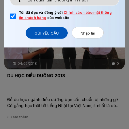
Chi tiết
Tôi đã đọc và đồng ý với
Chính sách bảo mật thông
tin khách hàng
của website
GỬI YÊU CẦU
Nhập lại
04/05/2018
0
DU HỌC ĐIỀU DƯỠNG 2018
Để du học ngành điều dưỡng bạn cần chuẩn bị những gì?
Cố gắng học thật tốt tiếng Nhật tại Việt Nam, ít nhất là có...
Xem thêm