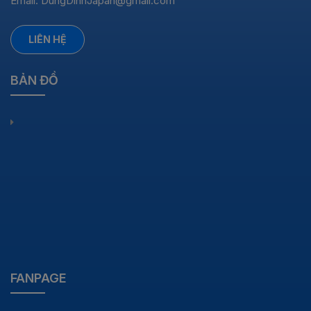
Email:
DungDinhJapan@gmail.com
LIÊN HỆ
BẢN ĐỒ
FANPAGE