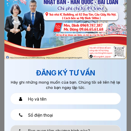
14/09/2018
0
ĐƠN HÀNG THI CÔNG CỐT THÉP
ĐĂNG KÝ TƯ VẤN
Hãy ghi những mong muốn của bạn. Chúng tôi sẽ liên hệ lại
cho bạn ngay lập tức.
Đơn hàng cốt thép đi Nhật là một trong những đơn hàng
trọng điểm đi XKLĐ Nhật Bản với tính chất không yêu cầu
kinh...
Xem thêm