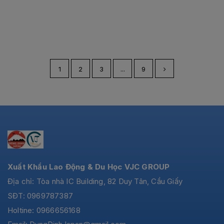
1
2
3
...
9
Xuất Khẩu Lao Động & Du Học VJC GROUP
Địa chỉ: Tòa nhà IC Building, 82 Duy Tân, Cầu Giấy
SĐT: 0969787387
Holtine: 0966656168