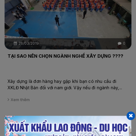
26/03/2019
0
TẠI SAO NÊN CHỌN NGÀNH NGHỀ XÂY DỰNG ????
Xây dựng là đơn hàng hay gặp khi bạn có nhu cầu đi
XKLĐ Nhật Bản đối với nam giới. Vậy nếu đi ngành này,...
Xem thêm
Chi tiết