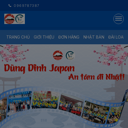
0969787387
TRANG CHỦ
GIỚI THIỆU
ĐƠN HÀNG
NHẬT BẢN
ĐÀI LOAN