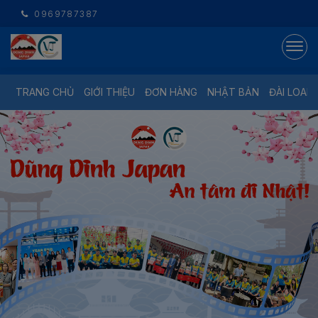
0969787387
TRANG CHỦ
GIỚI THIỆU
ĐƠN HÀNG
NHẬT BẢN
ĐÀI LOAN