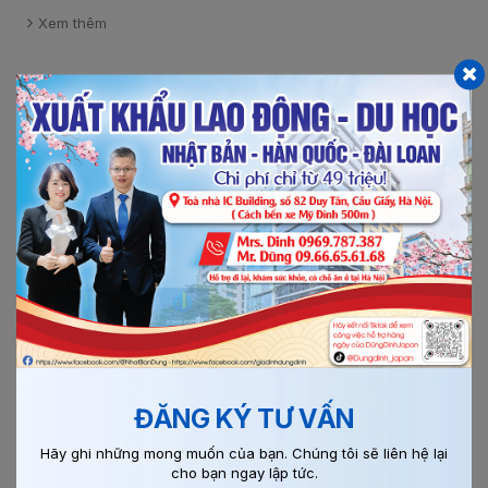
Xem thêm
Chi tiết
14/05/2018
0
ĐĂNG KÝ TƯ VẤN
ĐƠN HÀNG CHẾ BIẾN CƠM HỘP HOT NHẤT THỊ
Hãy ghi những mong muốn của bạn. Chúng tôi sẽ liên hệ lại
TRƯỜNG...
cho bạn ngay lập tức.