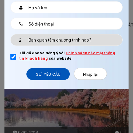
HÃY VẼ LÊN CÂU CHUYỆN CỦA CUỘC ĐỜI MÌNH TẠI NHẬT
BẢN
#THÔNG_BÁO_ĐƠN_HÀNG_CHẾ_BIẾN_THỰC_PHẨM_TỐT_NHẤ
Tuyển 204 Nữ làm Chế Biến Thực Phẩm. + Độ tuổi: 18-28.
+ Trình độ: Tốt...
Xem thêm
Tôi đã đọc và đồng ý với
Chính sách bảo mật thông
tin khách hàng
của website
GỬI YÊU CẦU
Nhập lại
Chi tiết
07/05/2018
0