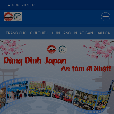
0969787387
TRANG CHỦ
GIỚI THIỆU
ĐƠN HÀNG
NHẬT BẢN
ĐÀI LOAN