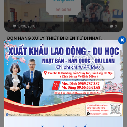
15/08/2018
0
ĐƠN HÀNG XỬ LÝ THIẾT BỊ ĐIỆN TỬ ĐI NHẬT...
Công ty BATIMEX HÀ NỘI thông báo tuyển 09 lao động
nữ tham gia thi tuyển đơn hàng xử lý thiết bị điện tử đi...
Xem thêm
Chi tiết