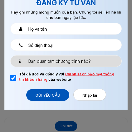
ĐĂNG KÝ TƯ VẤN
Hãy ghi những mong muốn của bạn. Chúng tôi sẽ liên hệ lại
cho bạn ngay lập tức.
12/06/2018
0
ĐƠN HÀNG CHẾ BIẾN THỰC PHẨM 1 NĂM CHO
NAM-...
Tôi đã đọc và đồng ý với
Chính sách bảo mật thông
Trên cơ sở của Hợp đồng cung ứng phái cử và tiếp nhận
tin khách hàng
của website
Thực tập sinh kỹ năng Việt Nam sang Nhật Bản được ký...
Xem thêm
GỬI YÊU CẦU
Nhập lại
Chi tiết