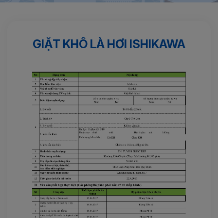
Trang chủ
Đơn hàng 1 năm
Giặt khô là hơi ISHIKAWA
GIẶT KHÔ LÀ HƠI ISHIKAWA