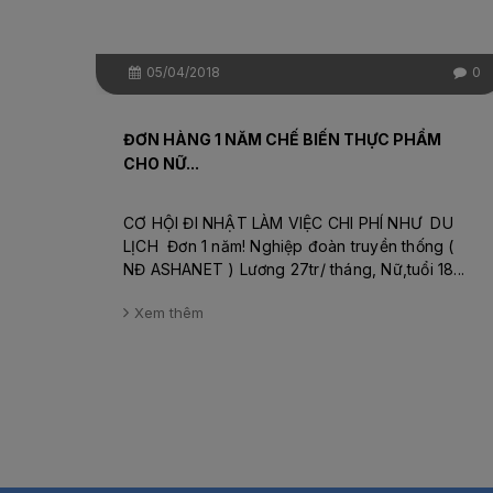
05/04/2018
0
ĐƠN HÀNG 1 NĂM CHẾ BIẾN THỰC PHẨM
CHO NỮ...
CƠ HỘI ĐI NHẬT LÀM VIỆC CHI PHÍ NHƯ DU
LỊCH Đơn 1 năm! Nghiệp đoàn truyền thống (
NĐ ASHANET ) Lương 27tr/ tháng, Nữ,tuổi 18...
Xem thêm