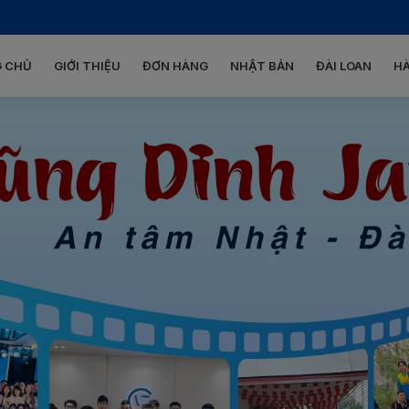
 CHỦ
GIỚI THIỆU
ĐƠN HÀNG
NHẬT BẢN
ĐÀI LOAN
H