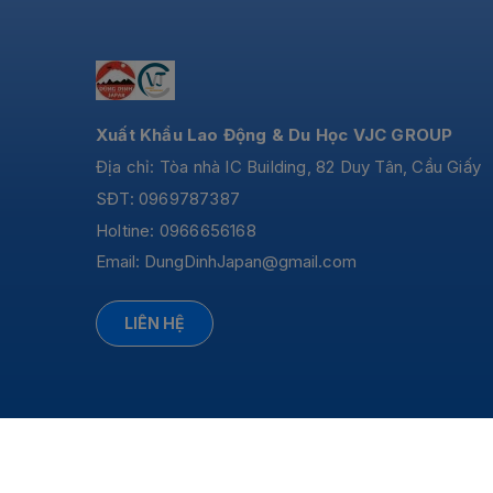
Xuất Khẩu Lao Động & Du Học VJC GROUP
Địa chỉ: Tòa nhà IC Building, 82 Duy Tân, Cầu Giấy
SĐT: 0969787387
Holtine: 0966656168
Email:
DungDinhJapan@gmail.com
LIÊN HỆ
© Bản quyền thuộc về Dũng Dinh Japan - Yên Tâm Nhật 