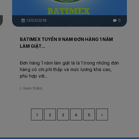
13/03/2018
0
BATIMEX TUYỂN 9 NAM ĐƠN HÀNG 1 NĂM
LÀM GIẶT...
Đơn hàng 1 năm làm giặt là là 1 trong những đơn
hàng có chi phí thấp và mức lương khá cao,
phù hợp với...
Xem thêm
1
2
3
4
5