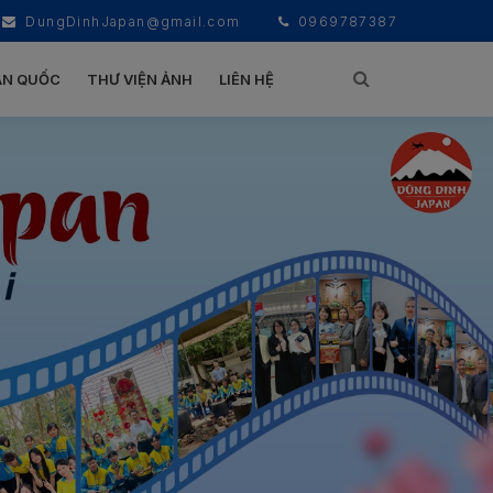
DungDinhJapan@gmail.com
0969787387
ÀN QUỐC
THƯ VIỆN ẢNH
LIÊN HỆ