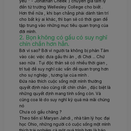
yêu " - Jonathan Cheek ) chuyên gia tâm lý
đến từ trường Wellesley College cho biết .
Hơn thế nữa , khi bạn chẳng phải dành tâm trí
cho bất kỳ ai khác, thì bạn sẽ có thời gian để
tập trung vào những mục tiêu quan trọng của
đời mình.
2. Bọn không có gấu có suy nghĩ
chín chắn hơn hẳn.
Bởi vì sao? Bởi vì người ta không bị phân Tâm
vào các việc đưa gấu thi ăn , đi Chơi ... Chứ
sao nữa . Tụi độc thân sẽ có nhiều thời gian ,
trí tuệ đề suy nghĩ các vấn đề quan trọng hơn
cho sự nghiệp , tương lại của mình .
Đứa nào thích cuộc sống một mình thường
quyết định nào cũng rất chín chắn , đặc biệt là
những quyết định mang tính sống còn. Và
cũng coa lẽ do suy nghĩ kỹ quá mà mãi chúng
nó
Chưa có gấu chăng ?
Theo tiến sĩ Maryan Jahdi , nhà tâm lý học đại
học Ohio, những người có cuộc sống một mình
thích trải nghiệm cả một quá trình hơn là háo