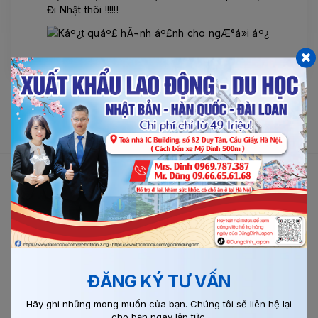
Đi Nhật thôi !!!!!!
BÀI VIẾT LIÊN QUAN
Chi tiết
ĐĂNG KÝ TƯ VẤN
Hãy ghi những mong muốn của bạn. Chúng tôi sẽ liên hệ lại
cho bạn ngay lập tức.