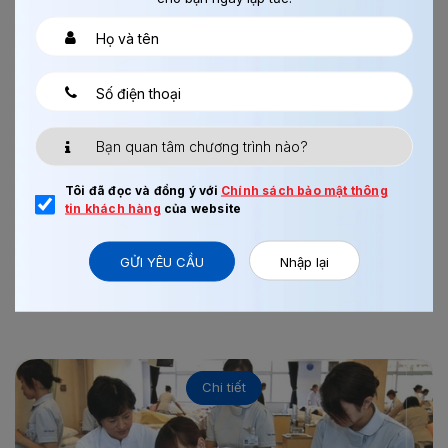
23/01/2019
0
NHÌN LẠI HOẠT ĐỘNG NĂM 2018 TẠI CÔNG TY...
Tôi đã đọc và đồng ý với
Chính sách bảo mật thông
tin khách hàng
của website
Là một trong những công ty phái cử thực tập sinh hàng
đầu tại Việt Nam, năm 2018 Batimex vẫn giữ vững phong
độ và ...
GỬI YÊU CẦU
Nhập lại
Xem thêm
Chi tiết