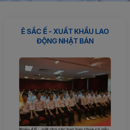
Trang chủ
Điều dưỡng
Ê sắc ế - Xuất khẩu lao động Nhật
Bản
Ê SẮC Ế - XUẤT KHẨU LAO
ĐỘNG NHẬT BẢN
Ngày 4/5 _ viết cho các bạn bạn chưa có gấu