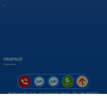
FANPAGE
© Bản quyền thuộc về Dũng Dinh Japan - Yên Tâm Nhật Đài
Cung cấp bởi
Sapo