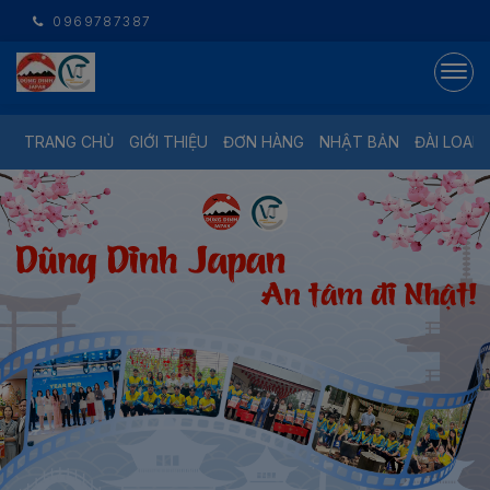
0969787387
TRANG CHỦ
GIỚI THIỆU
ĐƠN HÀNG
NHẬT BẢN
ĐÀI LOAN