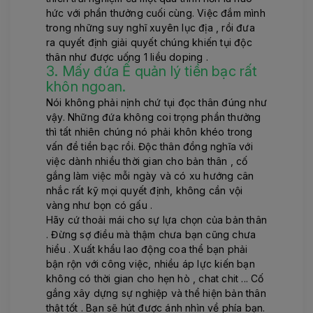
hức với phần thưởng cuối cùng. Việc đắm mình
trong những suy nghĩ xuyên lục địa , rồi đưa
ra quyết định giải quyết chúng khiến tụi độc
thân như được uống 1 liều doping .
3. Mấy đứa Ế quản lý tiền bạc rất
khôn ngoan.
Nói không phải nịnh chứ tụi đọc thân đúng như
vậy. Những đứa không coi trọng phần thưởng
thì tất nhiên chúng nó phải khôn khéo trong
vấn đề tiền bạc rồi. Độc thân đồng nghĩa với
việc dành nhiều thời gian cho bản thân , cố
gắng làm việc mỗi ngày và có xu hướng cân
nhắc rất kỹ mọi quyết định, không cần vội
vàng như bọn có gấu .
Hãy cứ thoải mái cho sự lựa chọn của bản thân
. Đừng sợ điều mà thậm chưa bạn cũng chưa
hiểu . Xuất khẩu lao động coa thể bạn phải
bận rộn với công việc, nhiều áp lực kiến bạn
không có thời gian cho hẹn hò , chat chit ... Cố
gắng xây dựng sự nghiệp và thể hiện bản thân
thật tốt . Bạn sẽ hút được ánh nhìn về phía bạn.