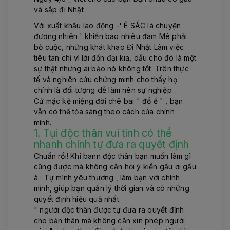
và sắp đi Nhật
Với xuất khẩu lao động -' Ê SẮC là chuyện
đương nhiên ' khiến bao nhiêu đam Mê phải
bỏ cuộc, những khát khao Đi Nhật Làm việc
tiêu tan chỉ vì lời đồn đại kia, dẫu cho đó là một
sự thật nhưng ai bảo nó không tốt. Trên thực
tế và nghiên cứu chứng minh cho thấy họ
chính là đối tượng dễ làm nên sự nghiệp .
Cứ mặc kệ miệng đời chê bai " đồ ế " , bạn
vẫn có thể tỏa sáng theo cách của chính
mình.
1. Tụi độc thân vui tính có thể
nhanh chính tự đưa ra quyết định
Chuẩn rồi! Khi bann độc thân bạn muốn làm gì
cũng được mà không cần hỏi ý kiến gấu ơi gấu
à . Tự mình yêu thương , làm bạn với chính
mình, giúp bạn quản lý thời gian và có những
quyết định hiệu quả nhất.
" người độc thân được tự đưa ra quyết định
cho bản thân mà không cần xin phép người