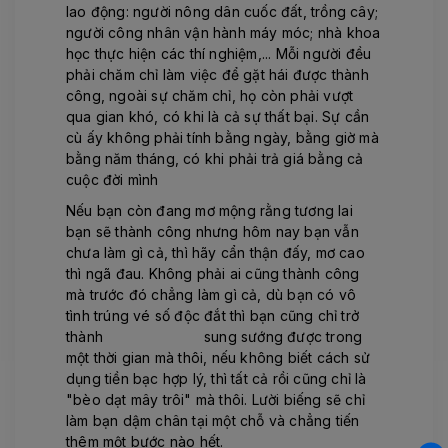
lao động: người nông dân cuốc đất, trồng cây;
người công nhân vận hành máy móc; nhà khoa
học thực hiện các thí nghiệm,... Mỗi người đều
phải chăm chỉ làm việc để gặt hái được thành
công, ngoài sự chăm chỉ, họ còn phải vượt
qua gian khó, có khi là cả sự thất bại. Sự cần
cù ấy không phải tính bằng ngày, bằng giờ mà
bằng năm tháng, có khi phải trả giá bằng cả
cuộc đời mình
Nếu bạn còn đang mơ mộng rằng tương lai
bạn sẽ thành công nhưng hôm nay bạn vẫn
chưa làm gì cả, thì hãy cẩn thận đấy, mơ cao
thì ngã đau. Không phải ai cũng thành công
mà trước đó chẳng làm gì cả, dù bạn có vô
tình trúng vé số độc đắt thì bạn cũng chỉ trở
thành
người giàu có
sung sướng được trong
một thời gian mà thôi, nếu không biết cách sử
dụng tiền bạc hợp lý, thì tất cả rồi cũng chỉ là
"bèo dạt mây trôi" mà thôi. Lười biếng sẽ chỉ
làm bạn dậm chân tại một chỗ và chẳng tiến
thêm một bước nào hết.