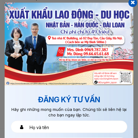
Thành công sẽ mãi mãi xa vời với những ai chỉ
nghĩ mà chưa làm.
TAGS
Làm Gì Để Thành Công
Làm Thế Nào Để Thành Công Tại Nhật
Để Thành Công Lên Tiếng
ĐĂNG KÝ TƯ VẤN
Hãy ghi những mong muốn của bạn. Chúng tôi sẽ liên hệ lại
cho bạn ngay lập tức.