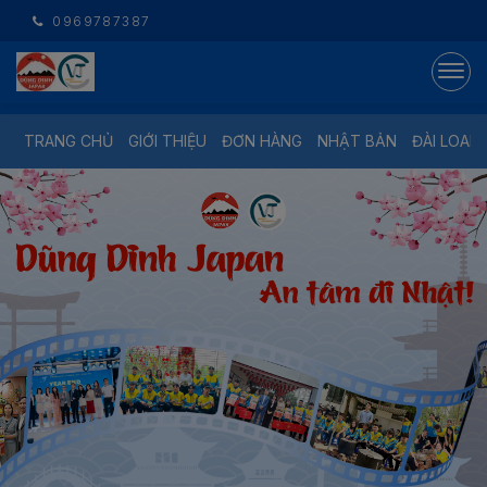
0969787387
TRANG CHỦ
GIỚI THIỆU
ĐƠN HÀNG
NHẬT BẢN
ĐÀI LOAN