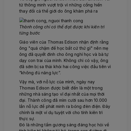
từ thông minh vượt trội vì những cống hiến
thay đổi cả thế giới do ông khám phá ra
Thành công chỉ có thể đạt được khi kiên trì
từng bước
Giáo viên của Thomas Edison nhận định rằng
ông "quá chậm để học bất cứ thứ gì" nên mẹ
ông đã quyết đinh cho ông nghỉ học và bà tự
dạy con trai của mình. Không chỉ có vậy, ông
đã sớm bị sa thải khỏi hai công việc đầu tiên vì
“không đủ năng lực”.
Vậy mà, với nỗ lực của mình, ngày nay
Thomas Edison được biết đến là một trong
những nhà sáng tạo vĩ đại nhất của mọi thời
đại. Thành công đã mỉm cười sau hơn 10.000
lần nỗ lực để phát minh ra bóng đèn điện. Đây
chính là một ví dụ tuyệt vời cho tính kiên trì
thực sự.
Đó là những tấm gương sáng đáng học hỏi về
tính kiên trì không từ bỏ, trong con đường đi