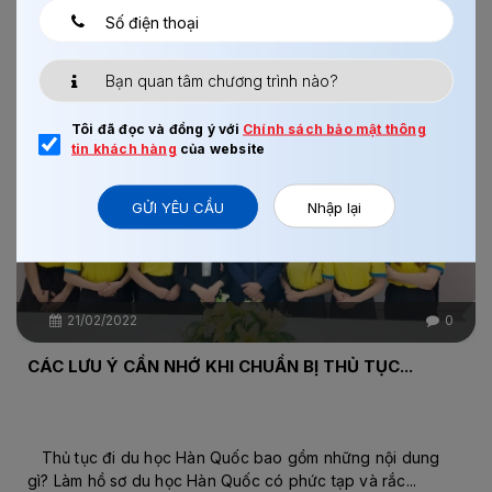
BÀI VIẾT LIÊN QUAN
Chi tiết
Tôi đã đọc và đồng ý với
Chính sách bảo mật thông
tin khách hàng
của website
GỬI YÊU CẦU
Nhập lại
21/02/2022
0
CÁC LƯU Ý CẦN NHỚ KHI CHUẨN BỊ THỦ TỤC...
Thủ tục đi du học Hàn Quốc bao gồm những nội dung
gì? Làm hồ sơ du học Hàn Quốc có phức tạp và rắc...