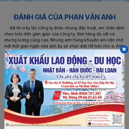
Trang chủ
Đánh giá của Phan Văn Anh
ĐÁNH GIÁ CỦA PHAN VĂN ANH
Đã thi mấy lần công ty khác nhưng đều trượt, em chán định
chọn bừa đơn giàn giáo của công ty, đơn hàng dù vất vả
nhưng lương cũng cao. Nhưng anh Hùng khuyên em nên chờ
một thời gian ngắn nữa anh ấy sẽ chọn đơn tốt hơn cho e. Anh
bảo cao to đen như em chỉ cần cười nhiều chút là sẽ đỗ ngay.
Giờ em đang làm đơn chăn nuôi bò sữa với công việc
cũng không đến nỗi vất vả, được làm thêm khá nhiều. Hàng
ngày em xem giờ bật nhạc cho bò nghe, lái xe cẩu chuyển
thức vào cho bò. Em làm cùng 3 bạn Việt Nam và người Nhật,
công việc cũng thoải mái, vui vẻ. Em cảm ơn Anh Hùng và
công ty mình!