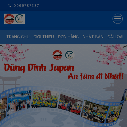
0969787387
TRANG CHỦ
GIỚI THIỆU
ĐƠN HÀNG
NHẬT BẢN
ĐÀI LOAN