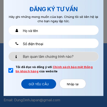
ĐĂNG KÝ TƯ VẤN
Hãy ghi những mong muốn của bạn. Chúng tôi sẽ liên hệ lại
cho bạn ngay lập tức.
Tôi đã đọc và đồng ý với
Chính sách bảo mật thông
tin khách hàng
của website
Xuất Khẩu Lao Động & Du Học VJC GROUP
Địa chỉ: Tòa nhà IC Building, 82 Duy Tân, Cầu Giấy
GỬI YÊU CẦU
Nhập lại
SĐT: 0969787387
Holtine: 0966656168
Email:
DungDinhJapan@gmail.com