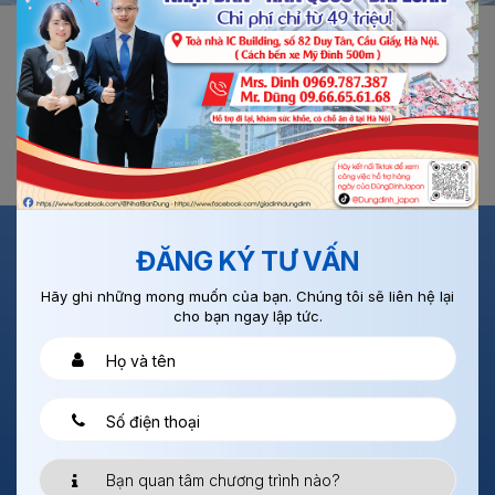
Trang chủ
Đăng ký tư vấn
ĐĂNG KÝ TƯ VẤN
ĐĂNG KÝ TƯ VẤN
Hãy ghi những mong muốn của bạn. Chúng tôi sẽ liên hệ lại
cho bạn ngay lập tức.
Xuất Khẩu Lao Động & Du Học VJC GROUP
Địa chỉ: Tòa nhà IC Building, 82 Duy Tân, Cầu Giấy
SĐT: 0969787387
Holtine: 0966656168
Email:
DungDinhJapan@gmail.com