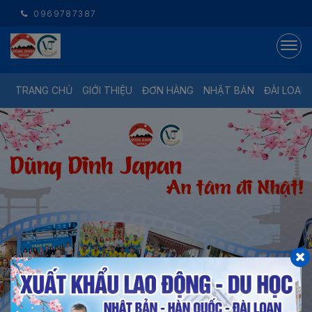
0969787387
TRANG CHỦ
GIỚI THIỆU
ĐƠN HÀNG
NHẬT BẢN
ĐÀI LOAN