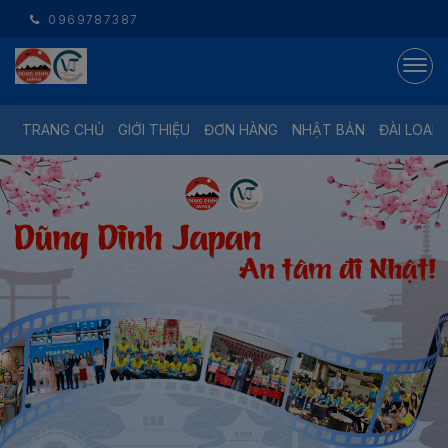
0969787387
TRANG CHỦ
GIỚI THIỆU
ĐƠN HÀNG
NHẬT BẢN
ĐÀI LOAN