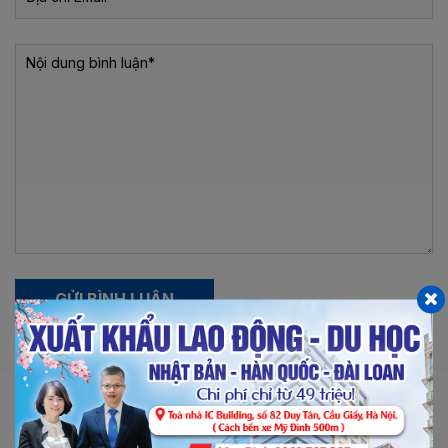
GỬI BÌNH LUẬN
BÀI VIẾT LIÊN QUAN