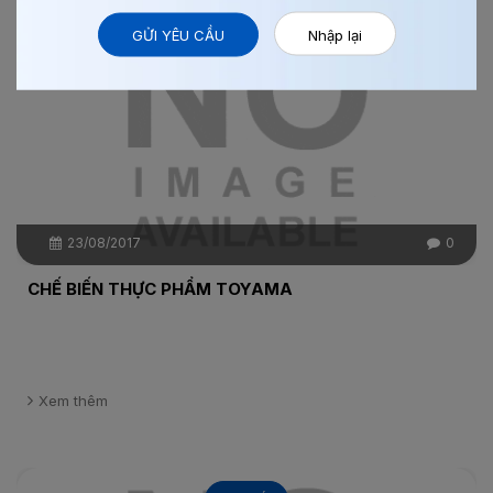
Chi tiết
GỬI YÊU CẦU
Nhập lại
23/08/2017
0
CHẾ BIẾN THỰC PHẨM TOYAMA
Xem thêm