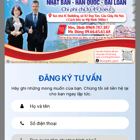
14/09/2018
0
ĐƠN HÀNG THI CÔNG CỐT THÉP
ĐĂNG KÝ TƯ VẤN
Hãy ghi những mong muốn của bạn. Chúng tôi sẽ liên hệ lại
cho bạn ngay lập tức.
Đơn hàng cốt thép đi Nhật là một trong những đơn hàng
trọng điểm đi XKLĐ Nhật Bản với tính chất không yêu cầu
kinh...
Xem thêm