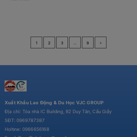
1
2
3
...
9
Xuất Khẩu Lao Động & Du Học VJC GROUP
Địa chỉ: Tòa nhà IC Building, 82 Duy Tân, Cầu Giấy
SĐT: 0969787387
Holtine: 0966656168