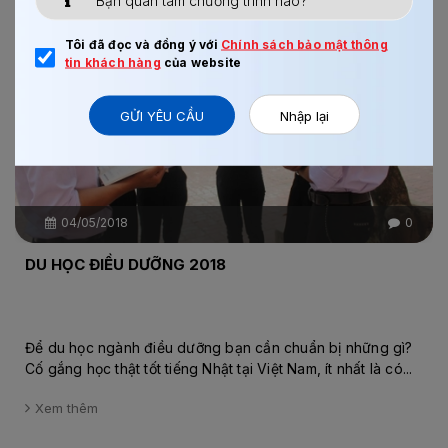
Chi tiết
Tôi đã đọc và đồng ý với
Chính sách bảo mật thông
tin khách hàng
của website
GỬI YÊU CẦU
Nhập lại
04/05/2018
0
DU HỌC ĐIỀU DƯỠNG 2018
Để du học ngành điều dưỡng bạn cần chuẩn bị những gì?
Cố gắng học thật tốt tiếng Nhật tại Việt Nam, ít nhất là có...
Xem thêm