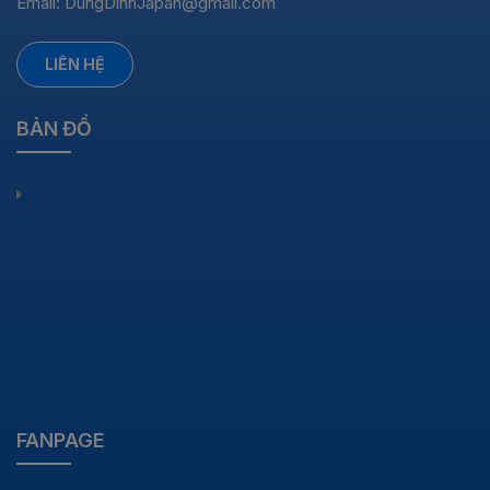
Email:
DungDinhJapan@gmail.com
LIÊN HỆ
BẢN ĐỒ
FANPAGE