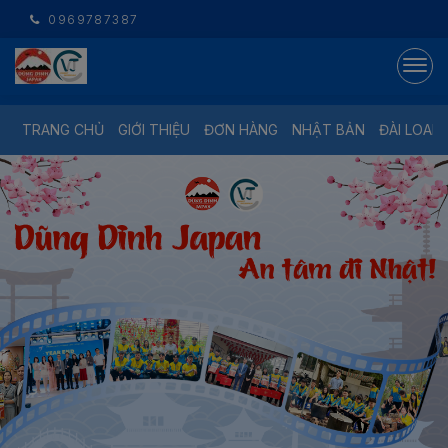
0969787387
TRANG CHỦ
GIỚI THIỆU
ĐƠN HÀNG
NHẬT BẢN
ĐÀI LOAN