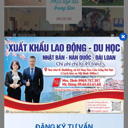
15/08/2018
0
ĐƠN HÀNG XỬ LÝ THIẾT BỊ ĐIỆN TỬ ĐI NHẬT...
Công ty BATIMEX HÀ NỘI thông báo tuyển 09 lao động
nữ tham gia thi tuyển đơn hàng xử lý thiết bị điện tử đi...
Xem thêm
Chi tiết
ĐĂNG KÝ TƯ VẤN