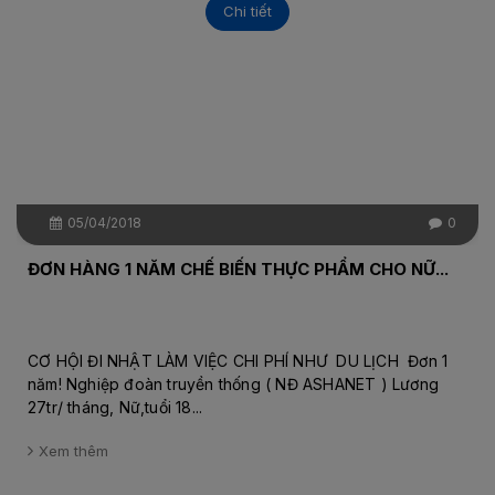
Chi tiết
05/04/2018
0
ĐƠN HÀNG 1 NĂM CHẾ BIẾN THỰC PHẨM CHO NỮ...
CƠ HỘI ĐI NHẬT LÀM VIỆC CHI PHÍ NHƯ DU LỊCH Đơn 1
năm! Nghiệp đoàn truyền thống ( NĐ ASHANET ) Lương
27tr/ tháng, Nữ,tuổi 18...
Xem thêm