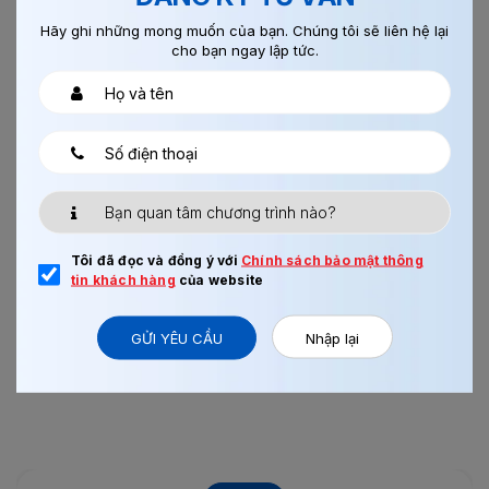
Hãy ghi những mong muốn của bạn. Chúng tôi sẽ liên hệ lại
cho bạn ngay lập tức.
12/06/2018
0
ĐƠN HÀNG CHẾ BIẾN THỰC PHẨM 1 NĂM CHO
NAM-...
Tôi đã đọc và đồng ý với
Chính sách bảo mật thông
tin khách hàng
của website
Trên cơ sở của Hợp đồng cung ứng phái cử và tiếp nhận
Thực tập sinh kỹ năng Việt Nam sang Nhật Bản được ký...
GỬI YÊU CẦU
Nhập lại
Xem thêm