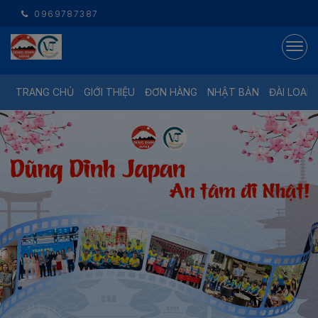
0969787387
TRANG CHỦ
GIỚI THIỆU
ĐƠN HÀNG
NHẬT BẢN
ĐÀI LOAN