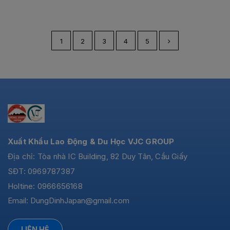
1
2
3
4
5
Xuất Khẩu Lao Động & Du Học VJC GROUP
Địa chỉ: Tòa nhà IC Building, 82 Duy Tân, Cầu Giấy
SĐT: 0969787387
Holtine: 0966656168
Email:
DungDinhJapan@gmail.com
LIÊN HỆ