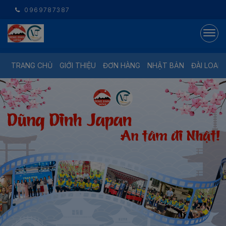
0969787387
TRANG CHỦ
GIỚI THIỆU
ĐƠN HÀNG
NHẬT BẢN
ĐÀI LOAN