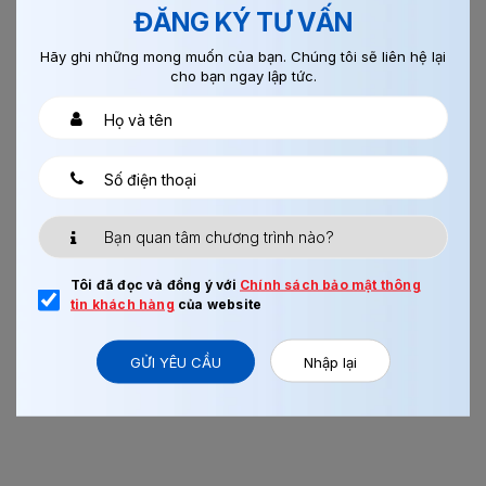
ĐĂNG KÝ TƯ VẤN
Chi tiết
Hãy ghi những mong muốn của bạn. Chúng tôi sẽ liên hệ lại
cho bạn ngay lập tức.
03/08/2017
0
CHẾ BIẾN THUỶ SẢN AICHI
Tôi đã đọc và đồng ý với
Chính sách bảo mật thông
tin khách hàng
của website
GỬI YÊU CẦU
Nhập lại
Xem thêm