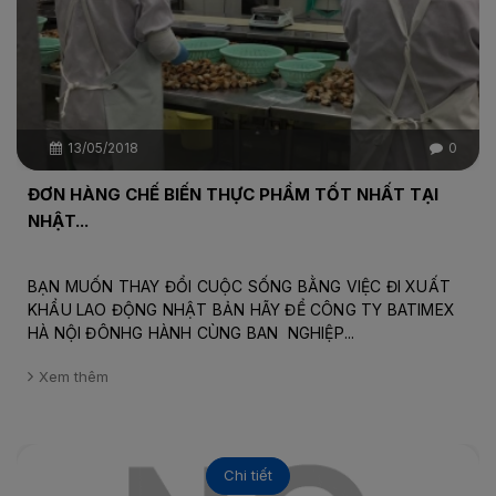
13/05/2018
0
ĐƠN HÀNG CHẾ BIẾN THỰC PHẨM TỐT NHẤT TẠI
NHẬT...
BẠN MUỐN THAY ĐỔI CUỘC SỐNG BẰNG VIỆC ĐI XUẤT
KHẨU LAO ĐỘNG NHẬT BẢN HÃY ĐỂ CÔNG TY BATIMEX
HÀ NỘI ĐÔNHG HÀNH CÙNG BAN NGHIỆP...
Xem thêm
Chi tiết