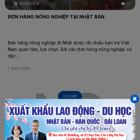
15/09/2018
0
ĐƠN HÀNG NÔNG NGHIỆP TẠI NHẬT BẢN
Đơn hàng nông nghiệp đi Nhật được rất nhiều bạn trẻ Việt
Nam quan tâm, lựa chọn. Bởi các đơn hàng nông nghiệp có
đặc...
Xem thêm
Chi tiết