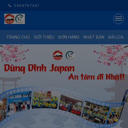
0969787387
TRANG CHỦ
GIỚI THIỆU
ĐƠN HÀNG
NHẬT BẢN
ĐÀI LOAN