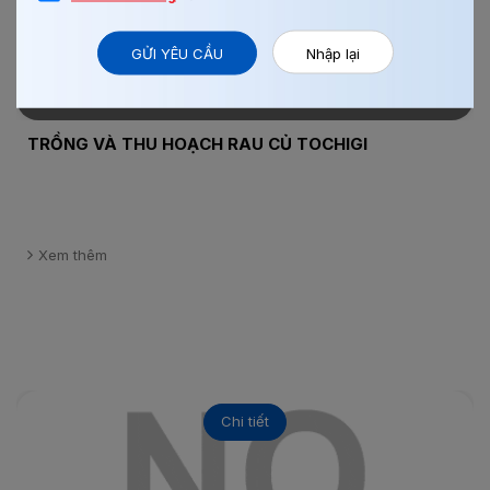
GỬI YÊU CẦU
Nhập lại
08/08/2017
0
TRỒNG VÀ THU HOẠCH RAU CỦ TOCHIGI
Xem thêm
Chi tiết