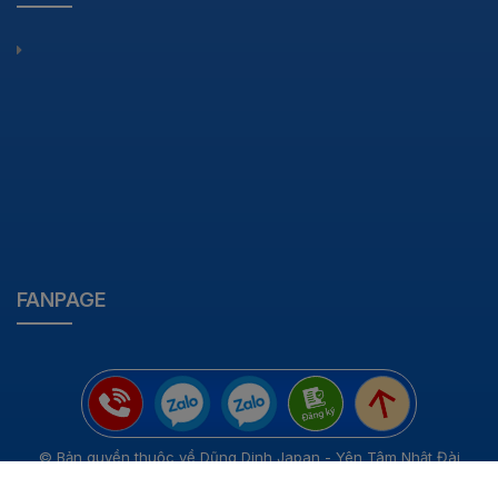
FANPAGE
© Bản quyền thuộc về Dũng Dinh Japan - Yên Tâm Nhật Đài
Cung cấp bởi
Sapo