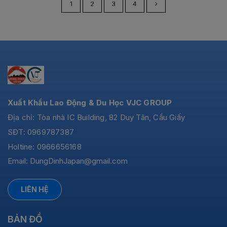
1
2
3
4
Xuất Khẩu Lao Động & Du Học VJC GROUP
Địa chỉ: Tòa nhà IC Building, 82 Duy Tân, Cầu Giấy
SĐT: 0969787387
Holtine: 0966656168
Email:
DungDinhJapan@gmail.com
LIÊN HỆ
BẢN ĐỒ